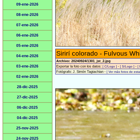
09-ene-2026
08-ene-2026
07-ene-2026
06-ene-2026
05-ene-2026
Sirirí colorado - Fulvous Wh
04-ene-2026
Archivo: 20240924/1301_jst_2.jpg
03-ene-2026
Exportar la foto con los datos:
-
-
[ C/Logo ]
[ S/Logo ]
[
Fotógrafo: J. Simón Tagtachian -
[ Ver más fotos de es
02-ene-2026
28-dic-2025
27-dic-2025
06-dic-2025
04-dic-2025
25-nov-2025
24-nov-2025