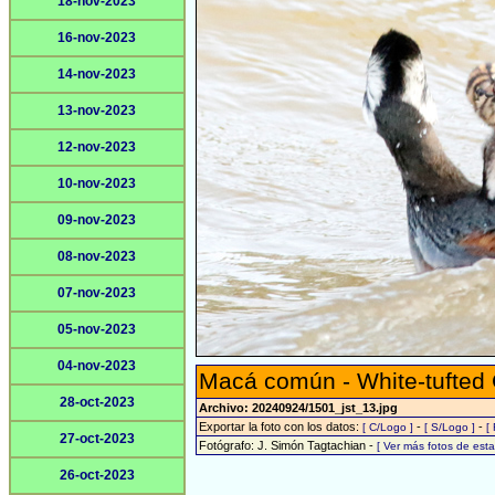
18-nov-2023
16-nov-2023
14-nov-2023
13-nov-2023
12-nov-2023
10-nov-2023
09-nov-2023
08-nov-2023
07-nov-2023
05-nov-2023
04-nov-2023
Macá común - White-tufted
28-oct-2023
Archivo: 20240924/1501_jst_13.jpg
Exportar la foto con los datos:
-
-
[ C/Logo ]
[ S/Logo ]
[
27-oct-2023
Fotógrafo: J. Simón Tagtachian -
[ Ver más fotos de es
26-oct-2023