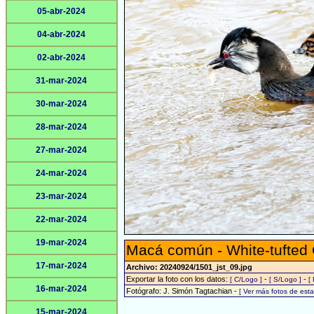
05-abr-2024
04-abr-2024
02-abr-2024
31-mar-2024
30-mar-2024
28-mar-2024
27-mar-2024
24-mar-2024
23-mar-2024
22-mar-2024
19-mar-2024
Macá común - White-tufted
17-mar-2024
Archivo: 20240924/1501_jst_09.jpg
Exportar la foto con los datos:
-
-
[ C/Logo ]
[ S/Logo ]
[
16-mar-2024
Fotógrafo: J. Simón Tagtachian -
[ Ver más fotos de es
15-mar-2024