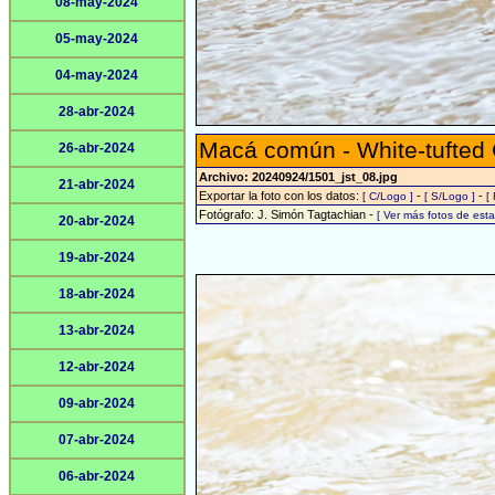
08-may-2024
05-may-2024
04-may-2024
28-abr-2024
Macá común - White-tufted
26-abr-2024
Archivo: 20240924/1501_jst_08.jpg
21-abr-2024
Exportar la foto con los datos:
-
-
[ C/Logo ]
[ S/Logo ]
[
Fotógrafo: J. Simón Tagtachian -
[ Ver más fotos de es
20-abr-2024
19-abr-2024
18-abr-2024
13-abr-2024
12-abr-2024
09-abr-2024
07-abr-2024
06-abr-2024