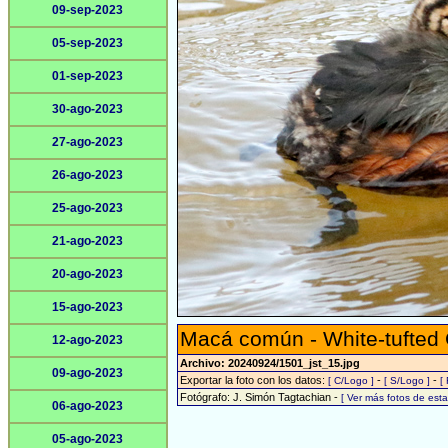
09-sep-2023
05-sep-2023
01-sep-2023
30-ago-2023
27-ago-2023
26-ago-2023
25-ago-2023
21-ago-2023
20-ago-2023
15-ago-2023
Macá común - White-tufted
12-ago-2023
Archivo: 20240924/1501_jst_15.jpg
09-ago-2023
Exportar la foto con los datos:
-
-
[ C/Logo ]
[ S/Logo ]
[
Fotógrafo: J. Simón Tagtachian -
[ Ver más fotos de es
06-ago-2023
05-ago-2023