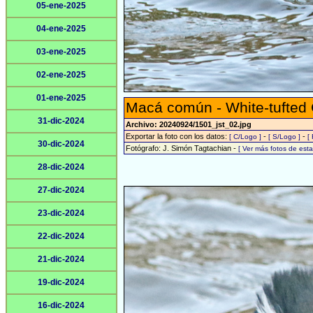
05-ene-2025
04-ene-2025
03-ene-2025
02-ene-2025
01-ene-2025
Macá común - White-tufted
31-dic-2024
Archivo: 20240924/1501_jst_02.jpg
Exportar la foto con los datos:
-
-
[ C/Logo ]
[ S/Logo ]
[
30-dic-2024
Fotógrafo: J. Simón Tagtachian -
[ Ver más fotos de es
28-dic-2024
27-dic-2024
23-dic-2024
22-dic-2024
21-dic-2024
19-dic-2024
16-dic-2024