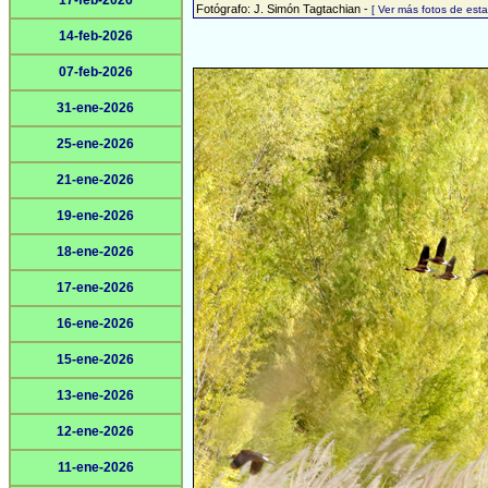
17-feb-2026
Fotógrafo: J. Simón Tagtachian -
[ Ver más fotos de es
14-feb-2026
07-feb-2026
31-ene-2026
25-ene-2026
21-ene-2026
19-ene-2026
18-ene-2026
17-ene-2026
16-ene-2026
15-ene-2026
13-ene-2026
12-ene-2026
11-ene-2026