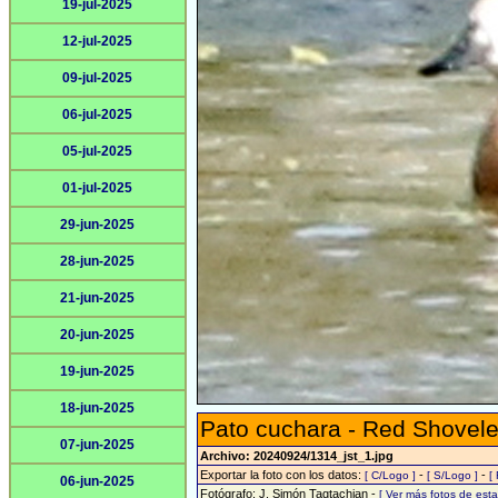
19-jul-2025
12-jul-2025
09-jul-2025
06-jul-2025
05-jul-2025
01-jul-2025
29-jun-2025
28-jun-2025
21-jun-2025
20-jun-2025
19-jun-2025
18-jun-2025
Pato cuchara - Red Shovele
07-jun-2025
Archivo: 20240924/1314_jst_1.jpg
Exportar la foto con los datos:
-
-
[ C/Logo ]
[ S/Logo ]
[
06-jun-2025
Fotógrafo: J. Simón Tagtachian -
[ Ver más fotos de es