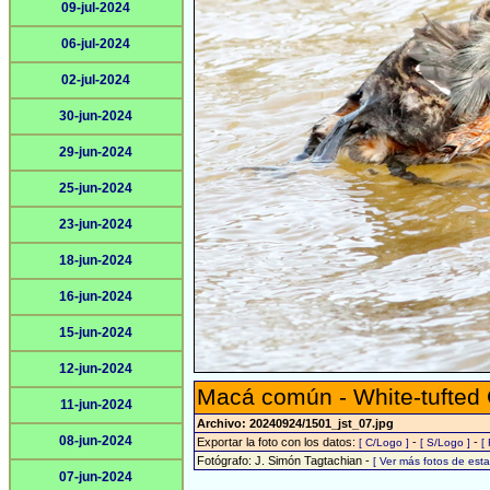
09-jul-2024
06-jul-2024
02-jul-2024
30-jun-2024
29-jun-2024
25-jun-2024
23-jun-2024
18-jun-2024
16-jun-2024
15-jun-2024
12-jun-2024
Macá común - White-tufted
11-jun-2024
Archivo: 20240924/1501_jst_07.jpg
08-jun-2024
Exportar la foto con los datos:
-
-
[ C/Logo ]
[ S/Logo ]
[
Fotógrafo: J. Simón Tagtachian -
[ Ver más fotos de es
07-jun-2024