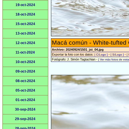
19-oct-2024
18-oct-2024
15-oct-2024
13-oct-2024
Macá común - White-tufted
12-oct-2024
Archivo: 20240924/1501_jst_04.jpg
11-oct-2024
Exportar la foto con los datos:
-
-
[ C/Logo ]
[ S/Logo ]
[
Fotógrafo: J. Simón Tagtachian -
[ Ver más fotos de es
10-oct-2024
09-oct-2024
08-oct-2024
05-oct-2024
01-oct-2024
30-sep-2024
29-sep-2024
28-sep-2024