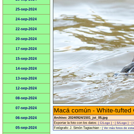
25-sep-2024
24-sep-2024
22-sep-2024
20-sep-2024
17-sep-2024
15-sep-2024
14-sep-2024
13-sep-2024
12-sep-2024
08-sep-2024
07-sep-2024
Macá común - White-tufted
06-sep-2024
Archivo: 20240924/1501_jst_05.jpg
Exportar la foto con los datos:
-
-
[ C/Logo ]
[ S/Logo ]
[
05-sep-2024
Fotógrafo: J. Simón Tagtachian -
[ Ver más fotos de es