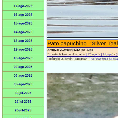
17-ago-2025
16-ago-2025
15-ago-2025
14-ago-2025
13-ago-2025
Pato capuchino - Silver Teal
12-ago-2025
Archivo: 20240924/1312_jst_1.jpg
Exportar la foto con los datos:
-
-
[ C/Logo ]
[ S/Logo ]
[
10-ago-2025
Fotógrafo: J. Simón Tagtachian -
[ Ver más fotos de es
09-ago-2025
06-ago-2025
05-ago-2025
30-jul-2025
29-jul-2025
26-jul-2025