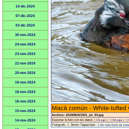
14-dic-2024
07-dic-2024
03-dic-2024
30-nov-2024
24-nov-2024
23-nov-2024
22-nov-2024
20-nov-2024
19-nov-2024
18-nov-2024
16-nov-2024
Macá común - White-tufted
15-nov-2024
Archivo: 20240924/1501_jst_03.jpg
Exportar la foto con los datos:
-
-
14-nov-2024
[ C/Logo ]
[ S/Logo ]
[
Fotógrafo: J. Simón Tagtachian -
[ Ver más fotos de es