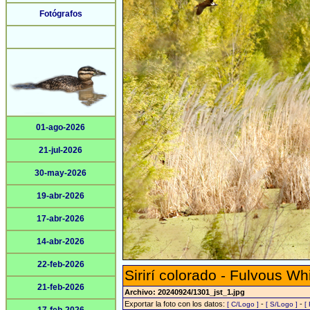
Fotógrafos
01-ago-2026
21-jul-2026
30-may-2026
19-abr-2026
17-abr-2026
14-abr-2026
22-feb-2026
Sirirí colorado - Fulvous Wh
21-feb-2026
Archivo: 20240924/1301_jst_1.jpg
Exportar la foto con los datos:
-
-
[ C/Logo ]
[ S/Logo ]
[