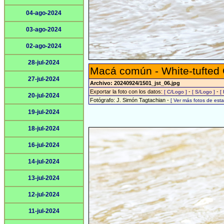
04-ago-2024
03-ago-2024
02-ago-2024
28-jul-2024
Macá común - White-tufted
27-jul-2024
Archivo: 20240924/1501_jst_06.jpg
Exportar la foto con los datos:
-
-
[ C/Logo ]
[ S/Logo ]
[
20-jul-2024
Fotógrafo: J. Simón Tagtachian -
[ Ver más fotos de es
19-jul-2024
18-jul-2024
16-jul-2024
14-jul-2024
13-jul-2024
12-jul-2024
11-jul-2024