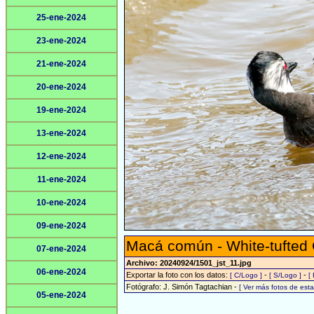
25-ene-2024
23-ene-2024
21-ene-2024
20-ene-2024
19-ene-2024
13-ene-2024
12-ene-2024
11-ene-2024
10-ene-2024
09-ene-2024
Macá común - White-tufted
07-ene-2024
Archivo: 20240924/1501_jst_11.jpg
06-ene-2024
Exportar la foto con los datos:
-
-
[ C/Logo ]
[ S/Logo ]
[
Fotógrafo: J. Simón Tagtachian -
[ Ver más fotos de es
05-ene-2024