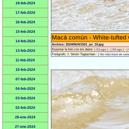
18-feb-2024
17-feb-2024
16-feb-2024
15-feb-2024
Macá común - White-tufted
14-feb-2024
Archivo: 20240924/1501_jst_10.jpg
Exportar la foto con los datos:
-
-
[ C/Logo ]
[ S/Logo ]
[
13-feb-2024
Fotógrafo: J. Simón Tagtachian -
[ Ver más fotos de es
11-feb-2024
10-feb-2024
07-feb-2024
04-feb-2024
03-feb-2024
02-feb-2024
28-ene-2024
27-ene-2024