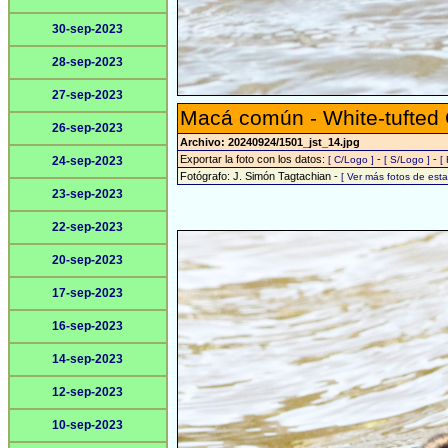
30-sep-2023
28-sep-2023
27-sep-2023
Macá común - White-tufted
26-sep-2023
Archivo: 20240924/1501_jst_14.jpg
Exportar la foto con los datos:
-
-
24-sep-2023
[ C/Logo ]
[ S/Logo ]
[
Fotógrafo: J. Simón Tagtachian -
[ Ver más fotos de es
23-sep-2023
22-sep-2023
20-sep-2023
17-sep-2023
16-sep-2023
14-sep-2023
12-sep-2023
10-sep-2023