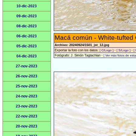
10-dic-2023
09-dic-2023
08-dic-2023
06-dic-2023
Macá común - White-tufted
Archivo: 20240924/1501_jst_12.jpg
05-dic-2023
Exportar la foto con los datos:
-
-
[ C/Logo ]
[ S/Logo ]
[
Fotógrafo: J. Simón Tagtachian -
[ Ver más fotos de es
04-dic-2023
27-nov-2023
26-nov-2023
25-nov-2023
24-nov-2023
23-nov-2023
22-nov-2023
20-nov-2023