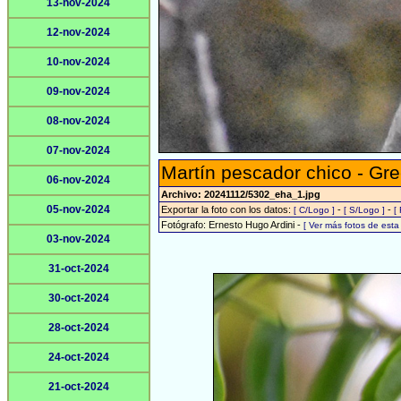
13-nov-2024
12-nov-2024
10-nov-2024
09-nov-2024
08-nov-2024
07-nov-2024
Martín pescador chico - Gre
06-nov-2024
Archivo: 20241112/5302_eha_1.jpg
05-nov-2024
Exportar la foto con los datos:
-
-
[ C/Logo ]
[ S/Logo ]
[
Fotógrafo: Ernesto Hugo Ardini -
[ Ver más fotos de est
03-nov-2024
31-oct-2024
30-oct-2024
28-oct-2024
24-oct-2024
21-oct-2024