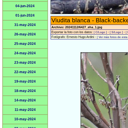
04-jun-2024
01-jun-2024
Viudita blanca - Black-back
31-may-2024
Archivo: 20241112/6427_eha_1.jpg
Exportar la foto con los datos:
-
-
[ C/Logo ]
[ S/Logo ]
[
26-may-2024
Fotógrafo: Ernesto Hugo Ardini -
[ Ver más fotos de est
25-may-2024
24-may-2024
23-may-2024
22-may-2024
19-may-2024
18-may-2024
14-may-2024
11-may-2024
10-may-2024