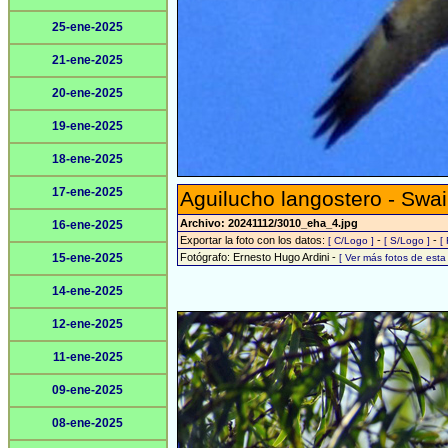
25-ene-2025
21-ene-2025
20-ene-2025
19-ene-2025
18-ene-2025
17-ene-2025
Aguilucho langostero - Swa
Archivo: 20241112/3010_eha_4.jpg
16-ene-2025
Exportar la foto con los datos:
-
-
[ C/Logo ]
[ S/Logo ]
[
15-ene-2025
Fotógrafo: Ernesto Hugo Ardini -
[ Ver más fotos de est
14-ene-2025
12-ene-2025
11-ene-2025
09-ene-2025
08-ene-2025