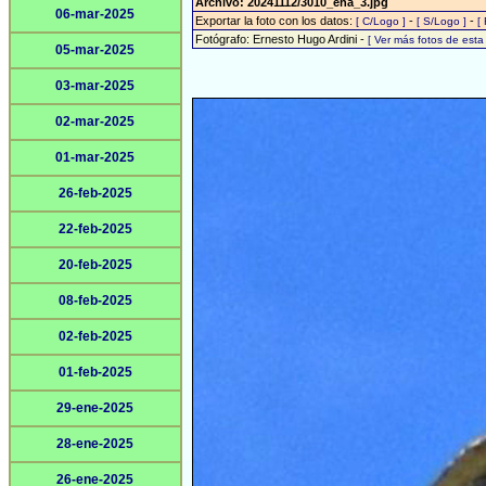
Archivo: 20241112/3010_eha_3.jpg
06-mar-2025
Exportar la foto con los datos:
-
-
[ C/Logo ]
[ S/Logo ]
[
Fotógrafo: Ernesto Hugo Ardini -
[ Ver más fotos de est
05-mar-2025
03-mar-2025
02-mar-2025
01-mar-2025
26-feb-2025
22-feb-2025
20-feb-2025
08-feb-2025
02-feb-2025
01-feb-2025
29-ene-2025
28-ene-2025
26-ene-2025