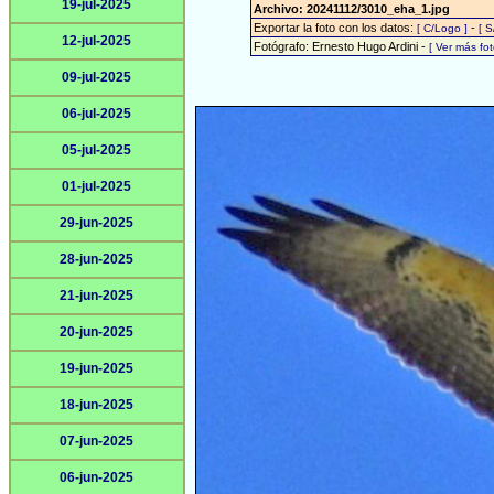
19-jul-2025
Archivo: 20241112/3010_eha_1.jpg
Exportar la foto con los datos:
-
[ C/Logo ]
[ S
12-jul-2025
Fotógrafo: Ernesto Hugo Ardini -
[ Ver más fo
09-jul-2025
06-jul-2025
05-jul-2025
01-jul-2025
29-jun-2025
28-jun-2025
21-jun-2025
20-jun-2025
19-jun-2025
18-jun-2025
07-jun-2025
06-jun-2025