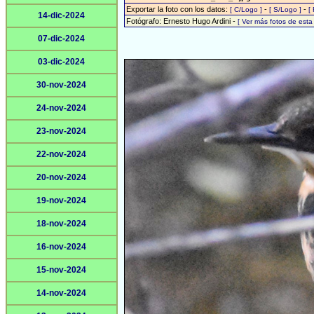
Exportar la foto con los datos:
-
-
[ C/Logo ]
[ S/Logo ]
[
14-dic-2024
Fotógrafo: Ernesto Hugo Ardini -
[ Ver más fotos de est
07-dic-2024
03-dic-2024
30-nov-2024
24-nov-2024
23-nov-2024
22-nov-2024
20-nov-2024
19-nov-2024
18-nov-2024
16-nov-2024
15-nov-2024
14-nov-2024