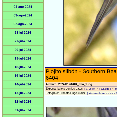
04-ago-2024
03-ago-2024
02-ago-2024
28-jul-2024
27-jul-2024
20-jul-2024
19-jul-2024
18-jul-2024
Piojito silbón - Southern Be
16-jul-2024
6404
14-jul-2024
Archivo: 20241112/6404_eha_1.jpg
Exportar la foto con los datos:
-
-
[ C/Logo ]
[ S/Logo ]
[ 
13-jul-2024
Fotógrafo: Ernesto Hugo Ardini -
[ Ver más fotos de esta
12-jul-2024
11-jul-2024