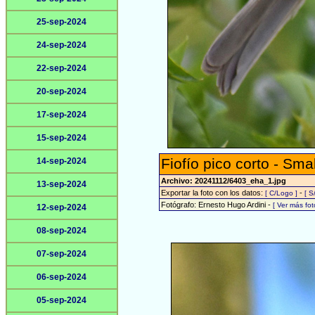
25-sep-2024
24-sep-2024
22-sep-2024
20-sep-2024
17-sep-2024
15-sep-2024
Fiofío pico corto - Smal
14-sep-2024
Archivo: 20241112/6403_eha_1.jpg
13-sep-2024
Exportar la foto con los datos:
-
[ C/Logo ]
[ S
Fotógrafo: Ernesto Hugo Ardini -
[ Ver más fo
12-sep-2024
08-sep-2024
07-sep-2024
06-sep-2024
05-sep-2024