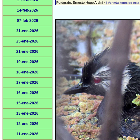
17-feb-2026
Fotógrafo: Ernesto Hugo Ardini -
[ Ver más fotos de est
14-feb-2026
07-feb-2026
31-ene-2026
25-ene-2026
21-ene-2026
19-ene-2026
18-ene-2026
17-ene-2026
16-ene-2026
15-ene-2026
13-ene-2026
12-ene-2026
11-ene-2026