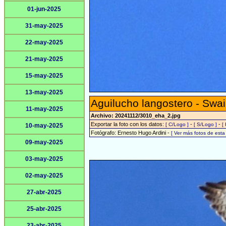
01-jun-2025
31-may-2025
22-may-2025
21-may-2025
15-may-2025
13-may-2025
Aguilucho langostero - Swa
11-may-2025
Archivo: 20241112/3010_eha_2.jpg
Exportar la foto con los datos:
-
-
[ C/Logo ]
[ S/Logo ]
[
10-may-2025
Fotógrafo: Ernesto Hugo Ardini -
[ Ver más fotos de est
09-may-2025
03-may-2025
02-may-2025
27-abr-2025
25-abr-2025
23-abr-2025