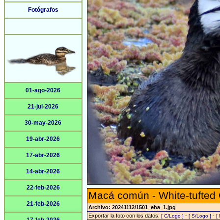
Fotógrafos
01-ago-2026
21-jul-2026
30-may-2026
19-abr-2026
17-abr-2026
14-abr-2026
22-feb-2026
Macá común - White-tufted
21-feb-2026
Archivo: 20241112/1501_eha_1.jpg
Exportar la foto con los datos:
-
-
[ C/Logo ]
[ S/Logo ]
[