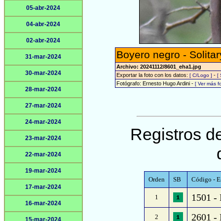
05-abr-2024
04-abr-2024
02-abr-2024
Boyero negro - Solita
31-mar-2024
Archivo: 20241112/8601_eha1.jpg
30-mar-2024
Exportar la foto con los datos:
-
[ C/Logo ]
[
Fotógrafo: Ernesto Hugo Ardini -
[ Ver más 
28-mar-2024
27-mar-2024
24-mar-2024
Registros de
23-mar-2024
22-mar-2024
19-mar-2024
Orden
SB
Código - E
17-mar-2024
1501 -
1
16-mar-2024
2601 - 
2
15-mar-2024