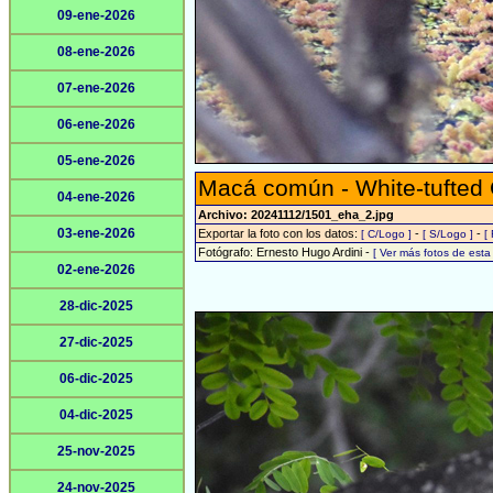
09-ene-2026
08-ene-2026
07-ene-2026
06-ene-2026
05-ene-2026
Macá común - White-tufted
04-ene-2026
Archivo: 20241112/1501_eha_2.jpg
03-ene-2026
Exportar la foto con los datos:
-
-
[ C/Logo ]
[ S/Logo ]
[
Fotógrafo: Ernesto Hugo Ardini -
[ Ver más fotos de est
02-ene-2026
28-dic-2025
27-dic-2025
06-dic-2025
04-dic-2025
25-nov-2025
24-nov-2025