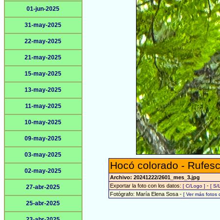
01-jun-2025
31-may-2025
22-may-2025
21-may-2025
15-may-2025
13-may-2025
11-may-2025
10-may-2025
09-may-2025
03-may-2025
Hocó colorado - Rufesc
02-may-2025
Archivo: 20241222/2601_mes_3.jpg
Exportar la foto con los datos:
-
[ C/Logo ]
[ S/
27-abr-2025
Fotógrafo: María Elena Sosa -
[ Ver más fotos
25-abr-2025
23-abr-2025