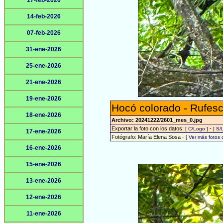
17-feb-2026
14-feb-2026
07-feb-2026
31-ene-2026
25-ene-2026
21-ene-2026
19-ene-2026
Hocó colorado - Rufesc
18-ene-2026
Archivo: 20241222/2601_mes_0.jpg
Exportar la foto con los datos:
-
[ C/Logo ]
[ S/
17-ene-2026
Fotógrafo: María Elena Sosa -
[ Ver más fotos
16-ene-2026
15-ene-2026
13-ene-2026
12-ene-2026
11-ene-2026