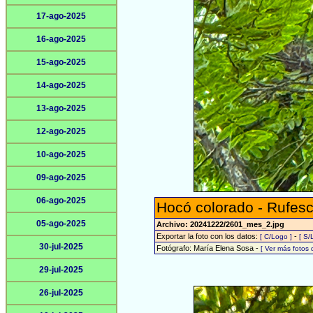
17-ago-2025
16-ago-2025
15-ago-2025
14-ago-2025
13-ago-2025
12-ago-2025
10-ago-2025
09-ago-2025
06-ago-2025
Hocó colorado - Rufesc
05-ago-2025
Archivo: 20241222/2601_mes_2.jpg
Exportar la foto con los datos:
-
[ C/Logo ]
[ S/
30-jul-2025
Fotógrafo: María Elena Sosa -
[ Ver más fotos
29-jul-2025
26-jul-2025