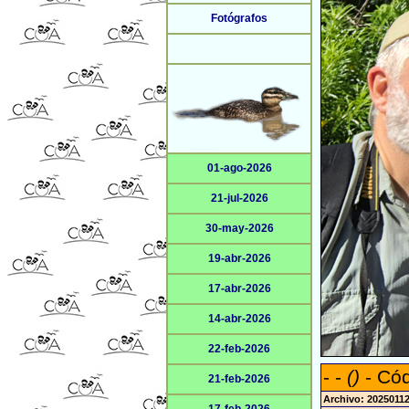
Fotógrafos
01-ago-2026
21-jul-2026
30-may-2026
19-abr-2026
17-abr-2026
14-abr-2026
22-feb-2026
- -
()
- Cód
21-feb-2026
Archivo: 20250112