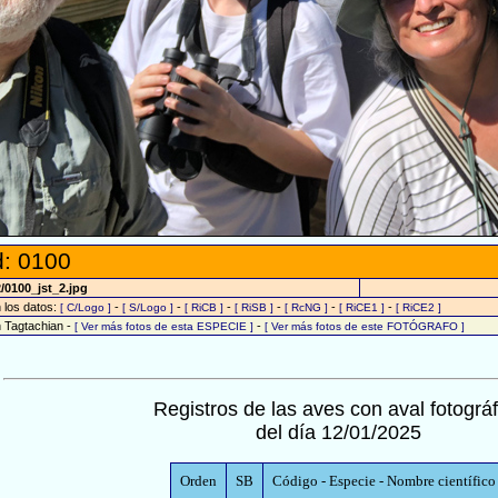
: 0100
/0100_jst_2.jpg
n los datos:
-
-
-
-
-
-
[ C/Logo ]
[ S/Logo ]
[ RiCB ]
[ RiSB ]
[ RcNG ]
[ RiCE1 ]
[ RiCE2 ]
n Tagtachian -
-
[ Ver más fotos de esta ESPECIE ]
[ Ver más fotos de este FOTÓGRAFO ]
Registros de las aves con aval fotográf
del día 12/01/2025
Orden
SB
Código - Especie - Nombre científico