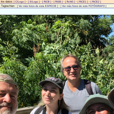
n los datos:
-
-
-
-
-
-
[ C/Logo ]
[ S/Logo ]
[ RiCB ]
[ RiSB ]
[ RcNG ]
[ RiCE1 ]
[ RiCE2 ]
n Tagtachian -
-
[ Ver más fotos de esta ESPECIE ]
[ Ver más fotos de este FOTÓGRAFO ]