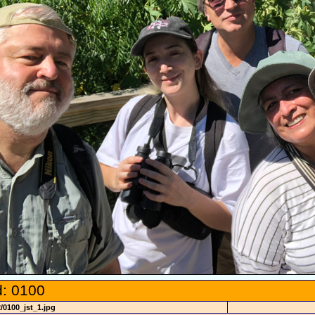
: 0100
/0100_jst_1.jpg