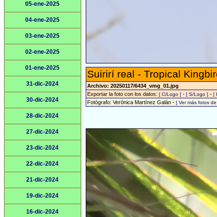
05-ene-2025
04-ene-2025
03-ene-2025
02-ene-2025
01-ene-2025
Suirirí real - Tropical Kingbi
31-dic-2024
Archivo: 20250117/6434_vmg_01.jpg
Exportar la foto con los datos:
-
-
[ C/Logo ]
[ S/Logo ]
[
30-dic-2024
Fotógrafo: Verónica Martínez Galán -
[ Ver más fotos d
28-dic-2024
27-dic-2024
23-dic-2024
22-dic-2024
21-dic-2024
19-dic-2024
16-dic-2024