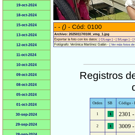
19-oct-2024
18-oct-2024
15-oct-2024
- -
()
- Cód: 0100
Archivo: 20250117/0100_vmg_1.jpg
13-oct-2024
Exportar la foto con los datos:
-
-
[ C/Logo ]
[ S/Logo ]
[
Fotógrafo: Verónica Martínez Galán -
12-oct-2024
[ Ver más fotos d
11-oct-2024
10-oct-2024
Registros de
09-oct-2024
08-oct-2024
05-oct-2024
Orden
SB
Código - 
01-oct-2024
2301 -
1
30-sep-2024
29-sep-2024
3009 -
2
28-sep-2024