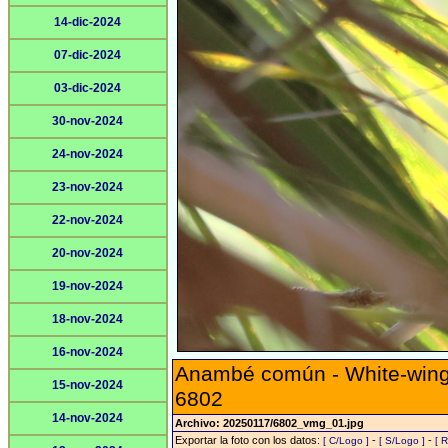
14-dic-2024
07-dic-2024
03-dic-2024
30-nov-2024
24-nov-2024
23-nov-2024
22-nov-2024
20-nov-2024
19-nov-2024
18-nov-2024
16-nov-2024
Anambé común - White-wing
15-nov-2024
6802
14-nov-2024
Archivo: 20250117/6802_vmg_01.jpg
Exportar la foto con los datos:
-
-
[ C/Logo ]
[ S/Logo ]
[ 