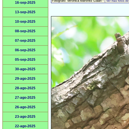
Fotógrafo: Verónica Martínez Galán -
[ Ver más fotos d
16-sep-2025
13-sep-2025
10-sep-2025
08-sep-2025
07-sep-2025
06-sep-2025
05-sep-2025
30-ago-2025
29-ago-2025
28-ago-2025
27-ago-2025
26-ago-2025
23-ago-2025
22-ago-2025