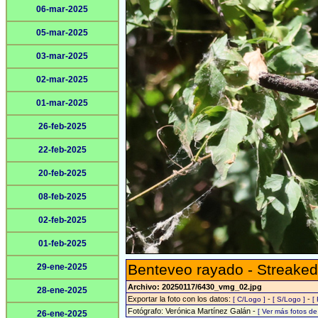
06-mar-2025
05-mar-2025
03-mar-2025
02-mar-2025
01-mar-2025
26-feb-2025
22-feb-2025
20-feb-2025
08-feb-2025
02-feb-2025
01-feb-2025
Benteveo rayado - Streaked
29-ene-2025
Archivo: 20250117/6430_vmg_02.jpg
28-ene-2025
Exportar la foto con los datos:
-
-
[ C/Logo ]
[ S/Logo ]
[
Fotógrafo: Verónica Martínez Galán -
[ Ver más fotos d
26-ene-2025