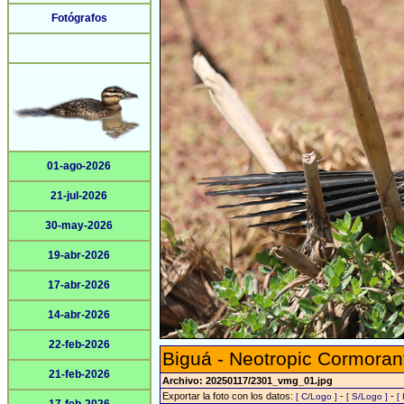
Fotógrafos
01-ago-2026
21-jul-2026
30-may-2026
19-abr-2026
17-abr-2026
14-abr-2026
22-feb-2026
Biguá - Neotropic Cormoran
21-feb-2026
Archivo: 20250117/2301_vmg_01.jpg
Exportar la foto con los datos:
-
-
[ C/Logo ]
[ S/Logo ]
[