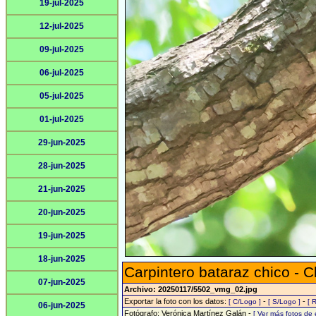
19-jul-2025
12-jul-2025
09-jul-2025
06-jul-2025
05-jul-2025
01-jul-2025
29-jun-2025
28-jun-2025
21-jun-2025
20-jun-2025
19-jun-2025
18-jun-2025
Carpintero bataraz chico -
07-jun-2025
Archivo: 20250117/5502_vmg_02.jpg
Exportar la foto con los datos:
-
-
[ C/Logo ]
[ S/Logo ]
[ 
06-jun-2025
Fotógrafo: Verónica Martínez Galán -
[ Ver más fotos de