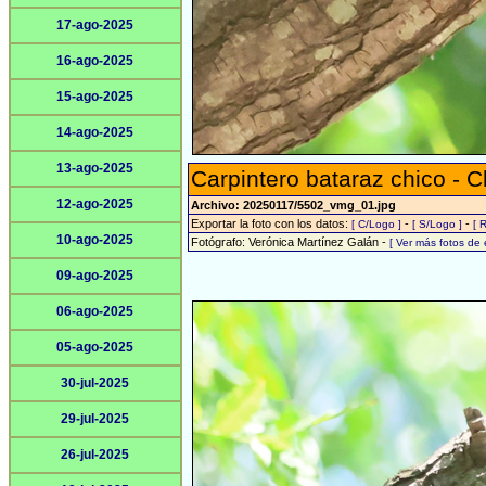
17-ago-2025
16-ago-2025
15-ago-2025
14-ago-2025
13-ago-2025
Carpintero bataraz chico -
12-ago-2025
Archivo: 20250117/5502_vmg_01.jpg
Exportar la foto con los datos:
-
-
[ C/Logo ]
[ S/Logo ]
[ 
10-ago-2025
Fotógrafo: Verónica Martínez Galán -
[ Ver más fotos de
09-ago-2025
06-ago-2025
05-ago-2025
30-jul-2025
29-jul-2025
26-jul-2025