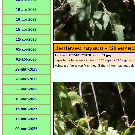
19-abr-2025
16-abr-2025
15-abr-2025
12-abr-2025
Benteveo rayado - Streaked
05-abr-2025
Archivo: 20250117/6430_vmg_01.jpg
02-abr-2025
Exportar la foto con los datos:
-
-
[ C/Logo ]
[ S/Logo ]
[
Fotógrafo: Verónica Martínez Galán -
[ Ver más fotos d
29-mar-2025
28-mar-2025
22-mar-2025
16-mar-2025
15-mar-2025
13-mar-2025
09-mar-2025