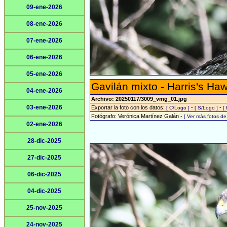
09-ene-2026
08-ene-2026
07-ene-2026
06-ene-2026
05-ene-2026
Gavilán mixto - Harris's Ha
04-ene-2026
Archivo: 20250117/3009_vmg_01.jpg
03-ene-2026
Exportar la foto con los datos:
-
-
[ C/Logo ]
[ S/Logo ]
[
Fotógrafo: Verónica Martínez Galán -
[ Ver más fotos d
02-ene-2026
28-dic-2025
27-dic-2025
06-dic-2025
04-dic-2025
25-nov-2025
24-nov-2025