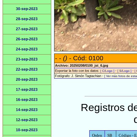
30-sep-2023
28-sep-2023
27-sep-2023
26-sep-2023
24-sep-2023
- -
()
- Cód: 0100
23-sep-2023
Archivo: 20250208/0100_jst_6.jpg
22-sep-2023
Exportar la foto con los datos:
-
-
[ C/Logo ]
[ S/Logo ]
[
Fotógrafo: J. Simón Tagtachian -
[ Ver más fotos de es
20-sep-2023
17-sep-2023
16-sep-2023
Registros de
14-sep-2023
12-sep-2023
10-sep-2023
Orden
SB
Código - E