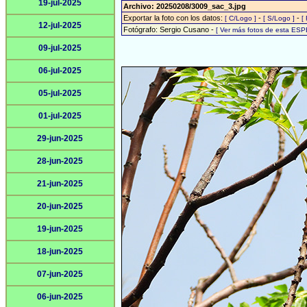
19-jul-2025
Archivo: 20250208/3009_sac_3.jpg
Exportar la foto con los datos:
-
-
[ C/Logo ]
[ S/Logo ]
[
12-jul-2025
Fotógrafo: Sergio Cusano -
[ Ver más fotos de esta ESP
09-jul-2025
06-jul-2025
05-jul-2025
01-jul-2025
29-jun-2025
28-jun-2025
21-jun-2025
20-jun-2025
19-jun-2025
18-jun-2025
07-jun-2025
06-jun-2025