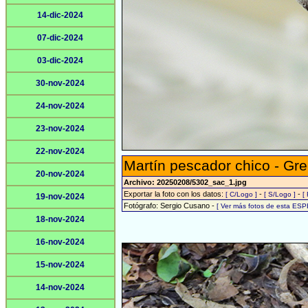
14-dic-2024
07-dic-2024
03-dic-2024
30-nov-2024
24-nov-2024
23-nov-2024
22-nov-2024
Martín pescador chico - Gre
20-nov-2024
Archivo: 20250208/5302_sac_1.jpg
Exportar la foto con los datos:
-
-
[ C/Logo ]
[ S/Logo ]
[
19-nov-2024
Fotógrafo: Sergio Cusano -
[ Ver más fotos de esta ESP
18-nov-2024
16-nov-2024
15-nov-2024
14-nov-2024