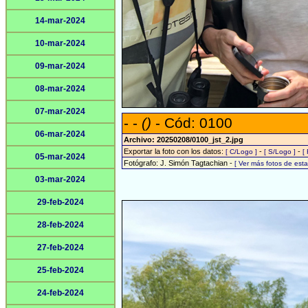
14-mar-2024
10-mar-2024
09-mar-2024
08-mar-2024
07-mar-2024
- -
()
- Cód: 0100
06-mar-2024
Archivo: 20250208/0100_jst_2.jpg
Exportar la foto con los datos:
-
-
[ C/Logo ]
[ S/Logo ]
[
05-mar-2024
Fotógrafo: J. Simón Tagtachian -
[ Ver más fotos de es
03-mar-2024
29-feb-2024
28-feb-2024
27-feb-2024
25-feb-2024
24-feb-2024