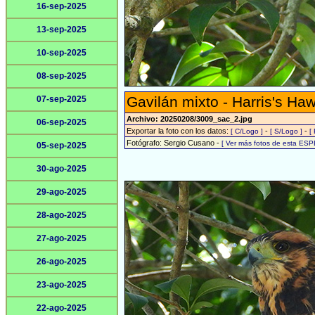
16-sep-2025
13-sep-2025
10-sep-2025
08-sep-2025
Gavilán mixto - Harris's Ha
07-sep-2025
Archivo: 20250208/3009_sac_2.jpg
06-sep-2025
Exportar la foto con los datos:
-
-
[ C/Logo ]
[ S/Logo ]
[
Fotógrafo: Sergio Cusano -
[ Ver más fotos de esta ESP
05-sep-2025
30-ago-2025
29-ago-2025
28-ago-2025
27-ago-2025
26-ago-2025
23-ago-2025
22-ago-2025