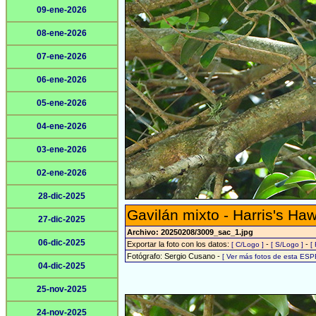
09-ene-2026
08-ene-2026
07-ene-2026
06-ene-2026
05-ene-2026
04-ene-2026
03-ene-2026
02-ene-2026
28-dic-2025
Gavilán mixto - Harris's Ha
27-dic-2025
Archivo: 20250208/3009_sac_1.jpg
06-dic-2025
Exportar la foto con los datos:
-
-
[ C/Logo ]
[ S/Logo ]
[
Fotógrafo: Sergio Cusano -
[ Ver más fotos de esta ESP
04-dic-2025
25-nov-2025
24-nov-2025