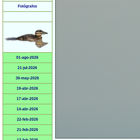
Fotógrafos
01-ago-2026
21-jul-2026
30-may-2026
19-abr-2026
17-abr-2026
14-abr-2026
22-feb-2026
21-feb-2026