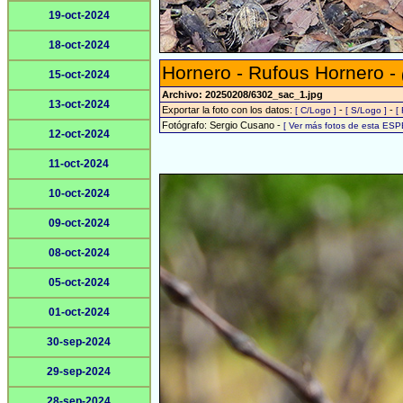
19-oct-2024
18-oct-2024
Hornero - Rufous Hornero -
15-oct-2024
Archivo: 20250208/6302_sac_1.jpg
13-oct-2024
Exportar la foto con los datos:
-
-
[ C/Logo ]
[ S/Logo ]
[
Fotógrafo: Sergio Cusano -
[ Ver más fotos de esta ESP
12-oct-2024
11-oct-2024
10-oct-2024
09-oct-2024
08-oct-2024
05-oct-2024
01-oct-2024
30-sep-2024
29-sep-2024
28-sep-2024