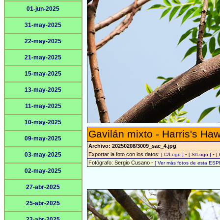
01-jun-2025
31-may-2025
22-may-2025
21-may-2025
15-may-2025
13-may-2025
11-may-2025
10-may-2025
Gavilán mixto - Harris's Ha
09-may-2025
Archivo: 20250208/3009_sac_4.jpg
03-may-2025
Exportar la foto con los datos:
-
-
[ C/Logo ]
[ S/Logo ]
[
Fotógrafo: Sergio Cusano -
[ Ver más fotos de esta ESP
02-may-2025
27-abr-2025
25-abr-2025
23-abr-2025