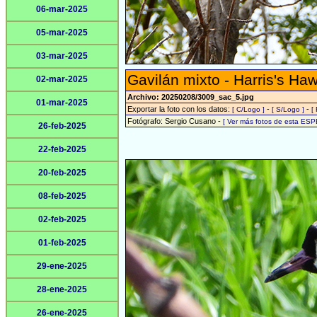
06-mar-2025
05-mar-2025
03-mar-2025
Gavilán mixto - Harris's Ha
02-mar-2025
Archivo: 20250208/3009_sac_5.jpg
01-mar-2025
Exportar la foto con los datos:
-
-
[ C/Logo ]
[ S/Logo ]
[
Fotógrafo: Sergio Cusano -
[ Ver más fotos de esta ESP
26-feb-2025
22-feb-2025
20-feb-2025
08-feb-2025
02-feb-2025
01-feb-2025
29-ene-2025
28-ene-2025
26-ene-2025