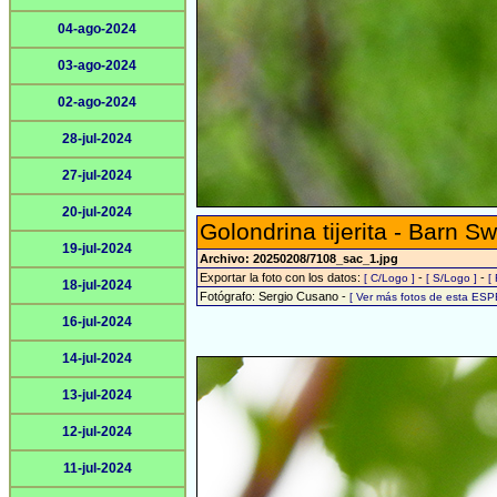
04-ago-2024
03-ago-2024
02-ago-2024
28-jul-2024
27-jul-2024
20-jul-2024
Golondrina tijerita - Barn S
19-jul-2024
Archivo: 20250208/7108_sac_1.jpg
Exportar la foto con los datos:
-
-
[ C/Logo ]
[ S/Logo ]
[
18-jul-2024
Fotógrafo: Sergio Cusano -
[ Ver más fotos de esta ESP
16-jul-2024
14-jul-2024
13-jul-2024
12-jul-2024
11-jul-2024