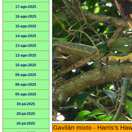
17-ago-2025
16-ago-2025
15-ago-2025
14-ago-2025
13-ago-2025
12-ago-2025
10-ago-2025
09-ago-2025
06-ago-2025
05-ago-2025
30-jul-2025
29-jul-2025
26-jul-2025
Gavilán mixto - Harris's Ha