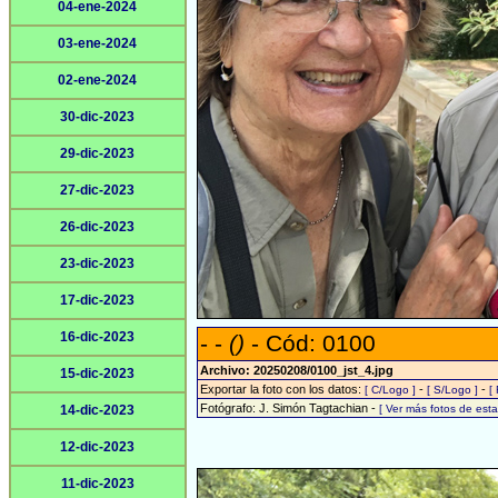
04-ene-2024
03-ene-2024
02-ene-2024
30-dic-2023
29-dic-2023
27-dic-2023
26-dic-2023
23-dic-2023
17-dic-2023
16-dic-2023
- -
()
- Cód: 0100
Archivo: 20250208/0100_jst_4.jpg
15-dic-2023
Exportar la foto con los datos:
-
-
[ C/Logo ]
[ S/Logo ]
[
Fotógrafo: J. Simón Tagtachian -
14-dic-2023
[ Ver más fotos de es
12-dic-2023
11-dic-2023