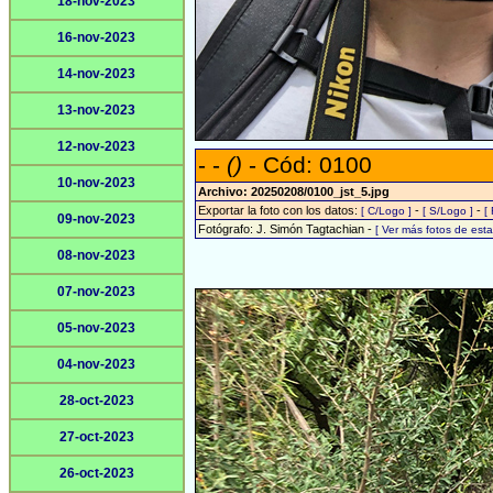
18-nov-2023
16-nov-2023
14-nov-2023
13-nov-2023
12-nov-2023
- -
()
- Cód: 0100
10-nov-2023
Archivo: 20250208/0100_jst_5.jpg
Exportar la foto con los datos:
-
-
[ C/Logo ]
[ S/Logo ]
[
09-nov-2023
Fotógrafo: J. Simón Tagtachian -
[ Ver más fotos de es
08-nov-2023
07-nov-2023
05-nov-2023
04-nov-2023
28-oct-2023
27-oct-2023
26-oct-2023