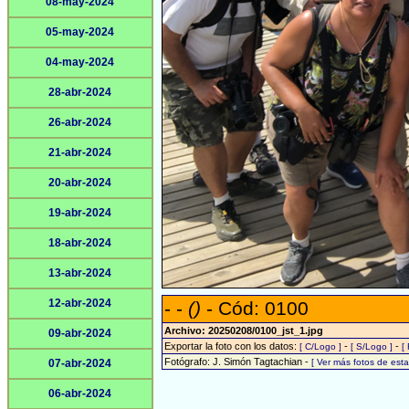
08-may-2024
05-may-2024
04-may-2024
28-abr-2024
26-abr-2024
21-abr-2024
20-abr-2024
19-abr-2024
18-abr-2024
13-abr-2024
12-abr-2024
- -
()
- Cód: 0100
Archivo: 20250208/0100_jst_1.jpg
09-abr-2024
Exportar la foto con los datos:
-
-
[ C/Logo ]
[ S/Logo ]
[
Fotógrafo: J. Simón Tagtachian -
07-abr-2024
[ Ver más fotos de es
06-abr-2024