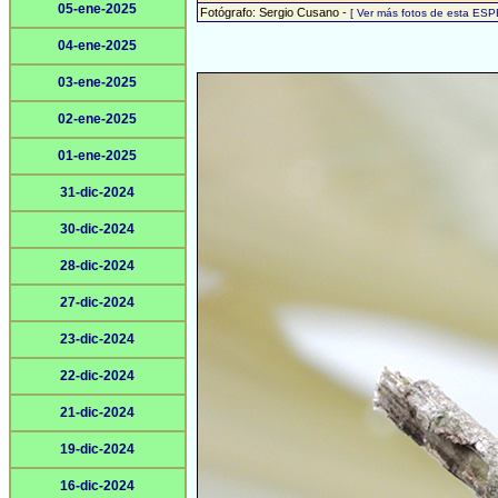
05-ene-2025
Fotógrafo: Sergio Cusano -
[ Ver más fotos de esta ESP
04-ene-2025
03-ene-2025
02-ene-2025
01-ene-2025
31-dic-2024
30-dic-2024
28-dic-2024
27-dic-2024
23-dic-2024
22-dic-2024
21-dic-2024
19-dic-2024
16-dic-2024