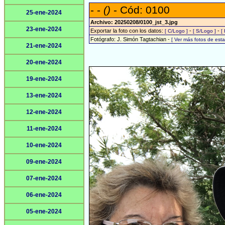
- -
()
- Cód: 0100
25-ene-2024
Archivo: 20250208/0100_jst_3.jpg
23-ene-2024
Exportar la foto con los datos:
-
-
[ C/Logo ]
[ S/Logo ]
[
Fotógrafo: J. Simón Tagtachian -
[ Ver más fotos de es
21-ene-2024
20-ene-2024
19-ene-2024
13-ene-2024
12-ene-2024
11-ene-2024
10-ene-2024
09-ene-2024
07-ene-2024
06-ene-2024
05-ene-2024