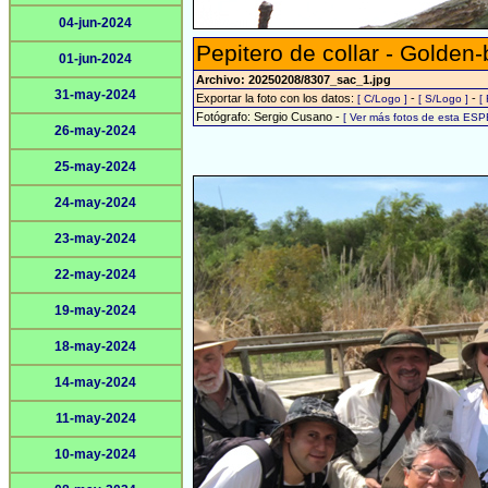
04-jun-2024
Pepitero de collar - Golden-b
01-jun-2024
Archivo: 20250208/8307_sac_1.jpg
31-may-2024
Exportar la foto con los datos:
-
-
[ C/Logo ]
[ S/Logo ]
[
Fotógrafo: Sergio Cusano -
[ Ver más fotos de esta ESP
26-may-2024
25-may-2024
24-may-2024
23-may-2024
22-may-2024
19-may-2024
18-may-2024
14-may-2024
11-may-2024
10-may-2024