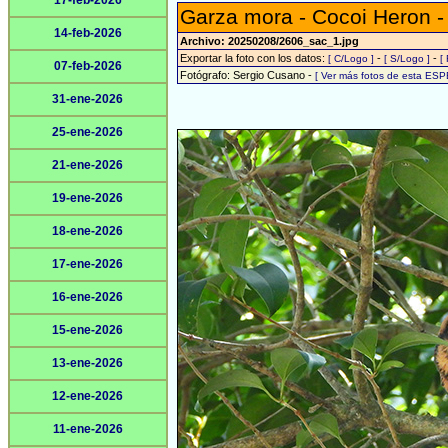
17-feb-2026
Garza mora - Cocoi Heron 
14-feb-2026
Archivo: 20250208/2606_sac_1.jpg
Exportar la foto con los datos:
-
-
[ C/Logo ]
[ S/Logo ]
[
07-feb-2026
Fotógrafo: Sergio Cusano -
[ Ver más fotos de esta ESP
31-ene-2026
25-ene-2026
21-ene-2026
19-ene-2026
18-ene-2026
17-ene-2026
16-ene-2026
15-ene-2026
13-ene-2026
12-ene-2026
11-ene-2026