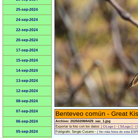
25-sep-2024
24-sep-2024
22-sep-2024
20-sep-2024
17-sep-2024
15-sep-2024
14-sep-2024
13-sep-2024
12-sep-2024
08-sep-2024
07-sep-2024
Benteveo común - Great Ki
06-sep-2024
Archivo: 20250208/6429_sac_1.jpg
Exportar la foto con los datos:
-
-
[ C/Logo ]
[ S/Logo ]
[
05-sep-2024
Fotógrafo: Sergio Cusano -
[ Ver más fotos de esta ESP