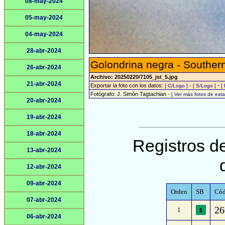
08-may-2024
05-may-2024
04-may-2024
28-abr-2024
Golondrina negra - Southern
26-abr-2024
Archivo: 20250220/7105_jst_5.jpg
21-abr-2024
Exportar la foto con los datos:
-
-
[ C/Logo ]
[ S/Logo ]
[
Fotógrafo: J. Simón Tagtachian -
[ Ver más fotos de es
20-abr-2024
19-abr-2024
18-abr-2024
Registros de
13-abr-2024
12-abr-2024
09-abr-2024
Orden
SB
Cód
07-abr-2024
26
1
06-abr-2024