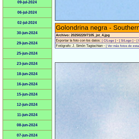
09-jul-2024
06-jul-2024
02-jul-2024
Golondrina negra - Southern
30-jun-2024
Archivo: 20250220/7105_jst_4.jpg
Exportar la foto con los datos:
-
-
[ C/Logo ]
[ S/Logo ]
[
29-jun-2024
Fotógrafo: J. Simón Tagtachian -
[ Ver más fotos de es
25-jun-2024
23-jun-2024
18-jun-2024
16-jun-2024
15-jun-2024
12-jun-2024
11-jun-2024
08-jun-2024
07-jun-2024