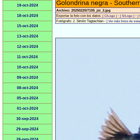
Golondrina negra - Southern
19-oct-2024
Archivo: 20250220/7105_jst_2.jpg
18-oct-2024
Exportar la foto con los datos:
-
-
[ C/Logo ]
[ S/Logo ]
[
Fotógrafo: J. Simón Tagtachian -
[ Ver más fotos de es
15-oct-2024
13-oct-2024
12-oct-2024
11-oct-2024
10-oct-2024
09-oct-2024
08-oct-2024
05-oct-2024
01-oct-2024
30-sep-2024
29-sep-2024
28-sep-2024