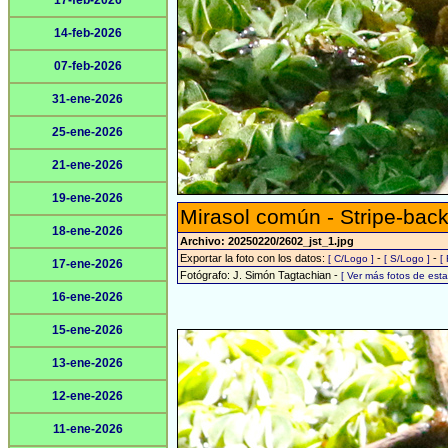
17-feb-2026
14-feb-2026
07-feb-2026
31-ene-2026
25-ene-2026
21-ene-2026
19-ene-2026
Mirasol común - Stripe-back
18-ene-2026
Archivo: 20250220/2602_jst_1.jpg
Exportar la foto con los datos:
-
-
[ C/Logo ]
[ S/Logo ]
[
17-ene-2026
Fotógrafo: J. Simón Tagtachian -
[ Ver más fotos de es
16-ene-2026
15-ene-2026
13-ene-2026
12-ene-2026
11-ene-2026