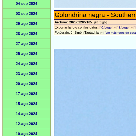
04-sep-2024
Golondrina negra - Southern
03-sep-2024
Archivo: 20250220/7105_jst_3.jpg
29-ago-2024
Exportar la foto con los datos:
-
-
[ C/Logo ]
[ S/Logo ]
[
Fotógrafo: J. Simón Tagtachian -
[ Ver más fotos de es
28-ago-2024
27-ago-2024
25-ago-2024
24-ago-2024
23-ago-2024
20-ago-2024
17-ago-2024
15-ago-2024
14-ago-2024
12-ago-2024
10-ago-2024