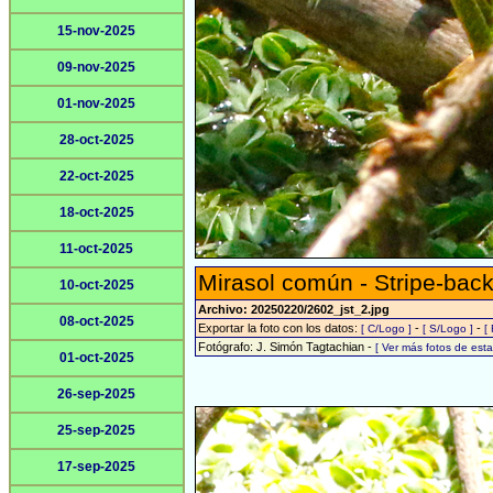
15-nov-2025
09-nov-2025
01-nov-2025
28-oct-2025
22-oct-2025
18-oct-2025
11-oct-2025
Mirasol común - Stripe-back
10-oct-2025
Archivo: 20250220/2602_jst_2.jpg
08-oct-2025
Exportar la foto con los datos:
-
-
[ C/Logo ]
[ S/Logo ]
[
Fotógrafo: J. Simón Tagtachian -
[ Ver más fotos de es
01-oct-2025
26-sep-2025
25-sep-2025
17-sep-2025