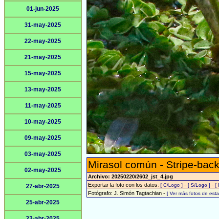
01-jun-2025
31-may-2025
22-may-2025
21-may-2025
15-may-2025
13-may-2025
11-may-2025
10-may-2025
09-may-2025
03-may-2025
Mirasol común - Stripe-back
02-may-2025
Archivo: 20250220/2602_jst_4.jpg
Exportar la foto con los datos:
-
-
[ C/Logo ]
[ S/Logo ]
[
27-abr-2025
Fotógrafo: J. Simón Tagtachian -
[ Ver más fotos de es
25-abr-2025
23-abr-2025