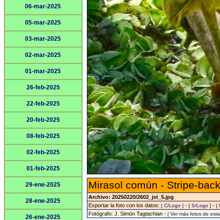
06-mar-2025
05-mar-2025
03-mar-2025
02-mar-2025
01-mar-2025
26-feb-2025
22-feb-2025
20-feb-2025
08-feb-2025
02-feb-2025
01-feb-2025
Mirasol común - Stripe-back
29-ene-2025
Archivo: 20250220/2602_jst_5.jpg
28-ene-2025
Exportar la foto con los datos:
-
-
[ C/Logo ]
[ S/Logo ]
[
Fotógrafo: J. Simón Tagtachian -
[ Ver más fotos de es
26-ene-2025