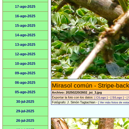
17-ago-2025
16-ago-2025
15-ago-2025
14-ago-2025
13-ago-2025
12-ago-2025
10-ago-2025
09-ago-2025
06-ago-2025
Mirasol común - Stripe-back
05-ago-2025
Archivo: 20250220/2602_jst_3.jpg
Exportar la foto con los datos:
-
-
[ C/Logo ]
[ S/Logo ]
[
30-jul-2025
Fotógrafo: J. Simón Tagtachian -
[ Ver más fotos de es
29-jul-2025
26-jul-2025