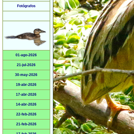
Fotógrafos
01-ago-2026
21-jul-2026
30-may-2026
19-abr-2026
17-abr-2026
14-abr-2026
22-feb-2026
21-feb-2026