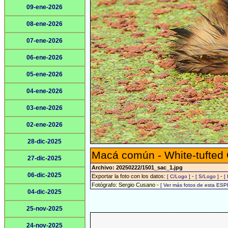
09-ene-2026
08-ene-2026
07-ene-2026
06-ene-2026
05-ene-2026
04-ene-2026
03-ene-2026
02-ene-2026
28-dic-2025
Macá común - White-tufted
27-dic-2025
Archivo: 20250222/1501_sac_1.jpg
06-dic-2025
Exportar la foto con los datos:
-
-
[ C/Logo ]
[ S/Logo ]
[
Fotógrafo: Sergio Cusano -
[ Ver más fotos de esta ESP
04-dic-2025
25-nov-2025
24-nov-2025