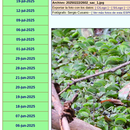
19-jul-2025
Archivo: 20250222/2602_sac_1.jpg
Exportar la foto con los datos:
-
-
[ C/Logo ]
[ S/Logo ]
[
12-jul-2025
Fotógrafo: Sergio Cusano -
[ Ver más fotos de esta ESP
09-jul-2025
06-jul-2025
05-jul-2025
01-jul-2025
29-jun-2025
28-jun-2025
21-jun-2025
20-jun-2025
19-jun-2025
18-jun-2025
07-jun-2025
06-jun-2025