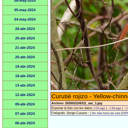
08-may-2024
05-may-2024
04-may-2024
28-abr-2024
26-abr-2024
21-abr-2024
20-abr-2024
19-abr-2024
18-abr-2024
13-abr-2024
12-abr-2024
Curutié rojizo - Yellow-chin
Archivo: 20250222/6311_sac_1.jpg
09-abr-2024
Exportar la foto con los datos:
-
-
[ C/Logo ]
[ S/Logo ]
[
Fotógrafo: Sergio Cusano -
[ Ver más fotos de esta ESP
07-abr-2024
06-abr-2024