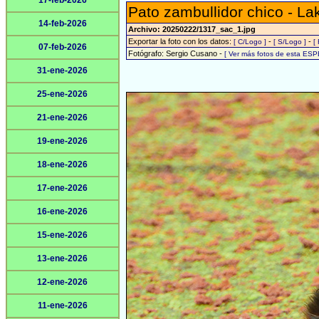
17-feb-2026
Pato zambullidor chico - L
14-feb-2026
Archivo: 20250222/1317_sac_1.jpg
Exportar la foto con los datos:
-
-
[ C/Logo ]
[ S/Logo ]
[
07-feb-2026
Fotógrafo: Sergio Cusano -
[ Ver más fotos de esta ESP
31-ene-2026
25-ene-2026
21-ene-2026
19-ene-2026
18-ene-2026
17-ene-2026
16-ene-2026
15-ene-2026
13-ene-2026
12-ene-2026
11-ene-2026