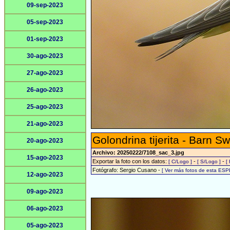
09-sep-2023
05-sep-2023
01-sep-2023
30-ago-2023
27-ago-2023
26-ago-2023
25-ago-2023
21-ago-2023
Golondrina tijerita - Barn S
20-ago-2023
Archivo: 20250222/7108_sac_3.jpg
15-ago-2023
Exportar la foto con los datos:
-
-
[ C/Logo ]
[ S/Logo ]
[
Fotógrafo: Sergio Cusano -
[ Ver más fotos de esta ESP
12-ago-2023
09-ago-2023
06-ago-2023
05-ago-2023