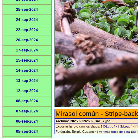
25-sep-2024
24-sep-2024
22-sep-2024
20-sep-2024
17-sep-2024
15-sep-2024
14-sep-2024
13-sep-2024
12-sep-2024
08-sep-2024
07-sep-2024
Mirasol común - Stripe-back
06-sep-2024
Archivo: 20250222/2602_sac_7.jpg
Exportar la foto con los datos:
-
-
[ C/Logo ]
[ S/Logo ]
[
05-sep-2024
Fotógrafo: Sergio Cusano -
[ Ver más fotos de esta ESP