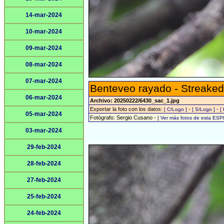
14-mar-2024
10-mar-2024
09-mar-2024
08-mar-2024
07-mar-2024
Benteveo rayado - Streaked
06-mar-2024
Archivo: 20250222/6430_sac_1.jpg
Exportar la foto con los datos:
-
-
[ C/Logo ]
[ S/Logo ]
[
05-mar-2024
Fotógrafo: Sergio Cusano -
[ Ver más fotos de esta ESP
03-mar-2024
29-feb-2024
28-feb-2024
27-feb-2024
25-feb-2024
24-feb-2024