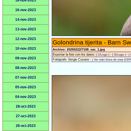
18-nov-2023
16-nov-2023
14-nov-2023
13-nov-2023
12-nov-2023
Golondrina tijerita - Barn S
10-nov-2023
Archivo: 20250222/7108_sac_1.jpg
Exportar la foto con los datos:
-
-
[ C/Logo ]
[ S/Logo ]
[
09-nov-2023
Fotógrafo: Sergio Cusano -
[ Ver más fotos de esta ESP
08-nov-2023
07-nov-2023
05-nov-2023
04-nov-2023
28-oct-2023
27-oct-2023
26-oct-2023