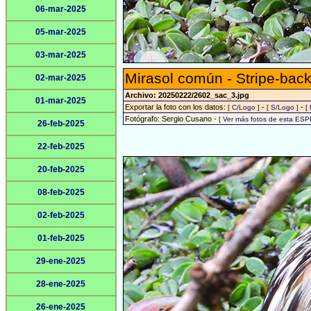
06-mar-2025
05-mar-2025
03-mar-2025
Mirasol común - Stripe-back
02-mar-2025
Archivo: 20250222/2602_sac_3.jpg
01-mar-2025
Exportar la foto con los datos:
-
-
[ C/Logo ]
[ S/Logo ]
[
Fotógrafo: Sergio Cusano -
[ Ver más fotos de esta ESP
26-feb-2025
22-feb-2025
20-feb-2025
08-feb-2025
02-feb-2025
01-feb-2025
29-ene-2025
28-ene-2025
26-ene-2025