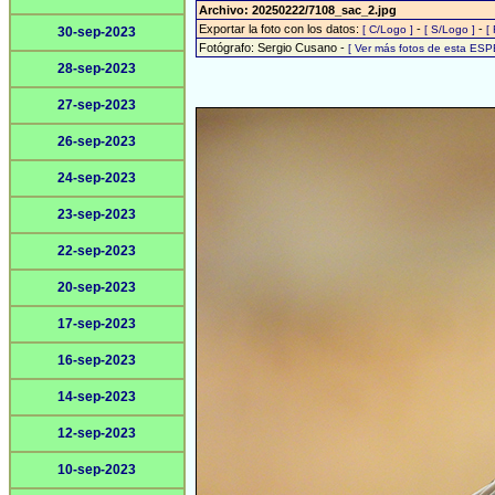
Archivo: 20250222/7108_sac_2.jpg
Exportar la foto con los datos:
-
-
[ C/Logo ]
[ S/Logo ]
[
30-sep-2023
Fotógrafo: Sergio Cusano -
[ Ver más fotos de esta ESP
28-sep-2023
27-sep-2023
26-sep-2023
24-sep-2023
23-sep-2023
22-sep-2023
20-sep-2023
17-sep-2023
16-sep-2023
14-sep-2023
12-sep-2023
10-sep-2023