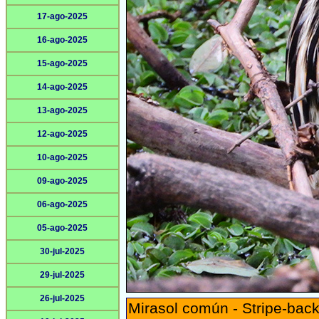
17-ago-2025
16-ago-2025
15-ago-2025
14-ago-2025
13-ago-2025
12-ago-2025
10-ago-2025
09-ago-2025
06-ago-2025
05-ago-2025
30-jul-2025
29-jul-2025
26-jul-2025
Mirasol común - Stripe-back