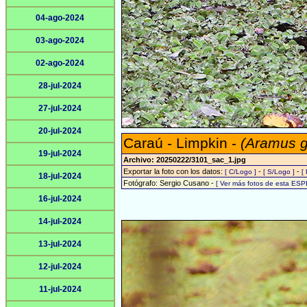
04-ago-2024
03-ago-2024
02-ago-2024
28-jul-2024
27-jul-2024
20-jul-2024
Caraú - Limpkin -
(Aramus 
19-jul-2024
Archivo: 20250222/3101_sac_1.jpg
Exportar la foto con los datos:
-
-
[ C/Logo ]
[ S/Logo ]
[
18-jul-2024
Fotógrafo: Sergio Cusano -
[ Ver más fotos de esta ESP
16-jul-2024
14-jul-2024
13-jul-2024
12-jul-2024
11-jul-2024