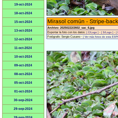
19-oct-2024
18-oct-2024
Mirasol común - Stripe-back
15-oct-2024
Archivo: 20250222/2602_sac_6.jpg
13-oct-2024
Exportar la foto con los datos:
-
-
[ C/Logo ]
[ S/Logo ]
[
Fotógrafo: Sergio Cusano -
[ Ver más fotos de esta ESP
12-oct-2024
11-oct-2024
10-oct-2024
09-oct-2024
08-oct-2024
05-oct-2024
01-oct-2024
30-sep-2024
29-sep-2024
28-sep-2024