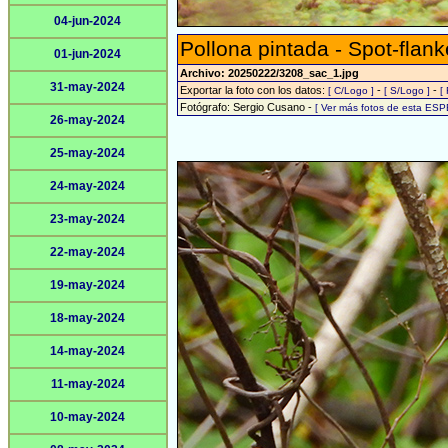
04-jun-2024
Pollona pintada - Spot-flank
01-jun-2024
Archivo: 20250222/3208_sac_1.jpg
31-may-2024
Exportar la foto con los datos:
-
-
[ C/Logo ]
[ S/Logo ]
[
Fotógrafo: Sergio Cusano -
[ Ver más fotos de esta ESP
26-may-2024
25-may-2024
24-may-2024
23-may-2024
22-may-2024
19-may-2024
18-may-2024
14-may-2024
11-may-2024
10-may-2024