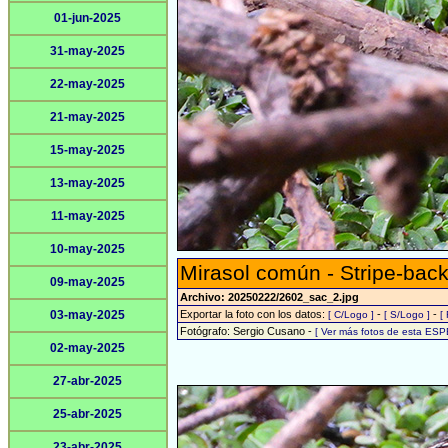
01-jun-2025
31-may-2025
22-may-2025
21-may-2025
15-may-2025
13-may-2025
11-may-2025
10-may-2025
Mirasol común - Stripe-back
09-may-2025
Archivo: 20250222/2602_sac_2.jpg
03-may-2025
Exportar la foto con los datos:
-
-
[ C/Logo ]
[ S/Logo ]
[
Fotógrafo: Sergio Cusano -
[ Ver más fotos de esta ESP
02-may-2025
27-abr-2025
25-abr-2025
23-abr-2025