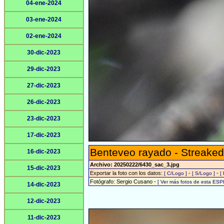
04-ene-2024
03-ene-2024
02-ene-2024
30-dic-2023
29-dic-2023
27-dic-2023
26-dic-2023
23-dic-2023
17-dic-2023
Benteveo rayado - Streaked
16-dic-2023
Archivo: 20250222/6430_sac_3.jpg
15-dic-2023
Exportar la foto con los datos:
-
-
[ C/Logo ]
[ S/Logo ]
[
Fotógrafo: Sergio Cusano -
[ Ver más fotos de esta ESP
14-dic-2023
12-dic-2023
11-dic-2023