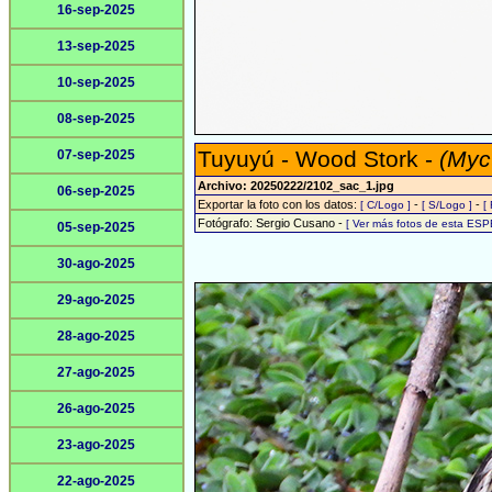
16-sep-2025
13-sep-2025
10-sep-2025
08-sep-2025
Tuyuyú - Wood Stork -
(Myc
07-sep-2025
Archivo: 20250222/2102_sac_1.jpg
06-sep-2025
Exportar la foto con los datos:
-
-
[ C/Logo ]
[ S/Logo ]
[
Fotógrafo: Sergio Cusano -
[ Ver más fotos de esta ESP
05-sep-2025
30-ago-2025
29-ago-2025
28-ago-2025
27-ago-2025
26-ago-2025
23-ago-2025
22-ago-2025