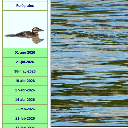
Fotógrafos
01-ago-2026
21-jul-2026
30-may-2026
19-abr-2026
17-abr-2026
14-abr-2026
22-feb-2026
21-feb-2026