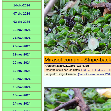
14-dic-2024
07-dic-2024
03-dic-2024
30-nov-2024
24-nov-2024
23-nov-2024
22-nov-2024
Mirasol común - Stripe-back
20-nov-2024
Archivo: 20250222/2602_sac_5.jpg
Exportar la foto con los datos:
-
-
[ C/Logo ]
[ S/Logo ]
[
19-nov-2024
Fotógrafo: Sergio Cusano -
[ Ver más fotos de esta ESP
18-nov-2024
16-nov-2024
15-nov-2024
14-nov-2024