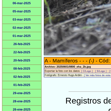
06-mar-2025
05-mar-2025
03-mar-2025
02-mar-2025
01-mar-2025
26-feb-2025
22-feb-2025
A - Mamíferos - - -
(-)
- Cód:
20-feb-2025
Archivo: 20250601/0800_eha_2b.jpg
08-feb-2025
Exportar la foto con los datos:
-
-
[ C/Logo ]
[ S/Logo ]
[
Fotógrafo: Ernesto Hugo Ardini -
[ Ver más fotos de est
02-feb-2025
01-feb-2025
29-ene-2025
Registros de
28-ene-2025
26-ene-2025