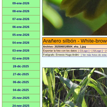
09-ene-2026
08-ene-2026
07-ene-2026
06-ene-2026
05-ene-2026
Arañero silbón - White-bro
04-ene-2026
Archivo: 20250601/8504_eha_1.jpg
03-ene-2026
Exportar la foto con los datos:
-
-
[ C/Logo ]
[ S/Logo ]
[
Fotógrafo: Ernesto Hugo Ardini -
[ Ver más fotos de est
02-ene-2026
28-dic-2025
27-dic-2025
06-dic-2025
04-dic-2025
25-nov-2025
24-nov-2025