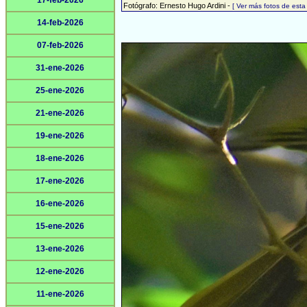
17-feb-2026
Fotógrafo: Ernesto Hugo Ardini -
[ Ver más fotos de est
14-feb-2026
07-feb-2026
31-ene-2026
25-ene-2026
21-ene-2026
19-ene-2026
18-ene-2026
17-ene-2026
16-ene-2026
15-ene-2026
13-ene-2026
12-ene-2026
11-ene-2026