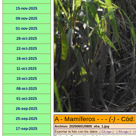
15-nov-2025
09-nov-2025
01-nov-2025
28-oct-2025
22-oct-2025
18-oct-2025
11-oct-2025
10-oct-2025
08-oct-2025
01-oct-2025
26-sep-2025
A - Mamíferos - - -
(-)
- Cód:
25-sep-2025
Archivo: 20250601/0800_eha_1.jpg
17-sep-2025
Exportar la foto con los datos:
-
-
[ C/Logo ]
[ S/Logo ]
[