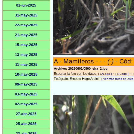
01-jun-2025
31-may-2025
22-may-2025
21-may-2025
15-may-2025
13-may-2025
A - Mamíferos - - -
(-)
- Cód:
11-may-2025
Archivo: 20250601/0800_eha_2.jpg
Exportar la foto con los datos:
-
-
[ C/Logo ]
[ S/Logo ]
[
10-may-2025
Fotógrafo: Ernesto Hugo Ardini -
[ Ver más fotos de est
09-may-2025
03-may-2025
02-may-2025
27-abr-2025
25-abr-2025
23-abr-2025