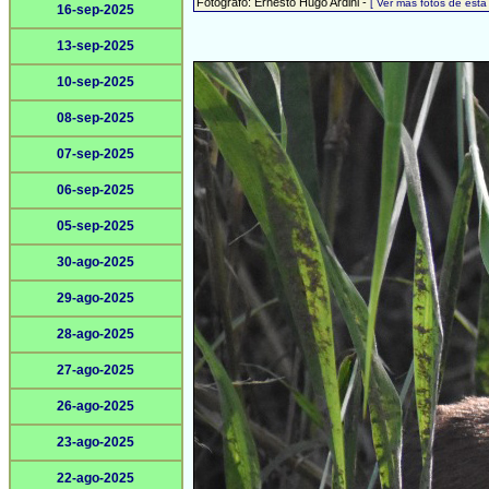
Fotógrafo: Ernesto Hugo Ardini -
[ Ver más fotos de est
16-sep-2025
13-sep-2025
10-sep-2025
08-sep-2025
07-sep-2025
06-sep-2025
05-sep-2025
30-ago-2025
29-ago-2025
28-ago-2025
27-ago-2025
26-ago-2025
23-ago-2025
22-ago-2025