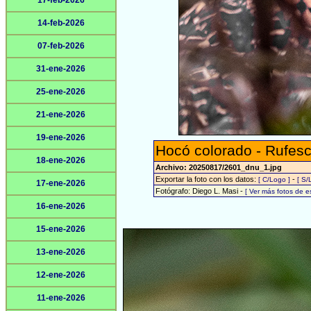
17-feb-2026
14-feb-2026
07-feb-2026
31-ene-2026
25-ene-2026
21-ene-2026
19-ene-2026
Hocó colorado - Rufesc
18-ene-2026
Archivo: 20250817/2601_dnu_1.jpg
Exportar la foto con los datos:
-
[ C/Logo ]
[ S/
17-ene-2026
Fotógrafo: Diego L. Masi -
[ Ver más fotos de 
16-ene-2026
15-ene-2026
13-ene-2026
12-ene-2026
11-ene-2026