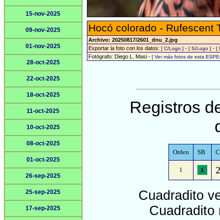
15-nov-2025
Hocó colorado - Rufescent 
09-nov-2025
Archivo: 20250817/2601_dnu_2.jpg
01-nov-2025
Exportar la foto con los datos:
-
-
[ C/Logo ]
[ S/Logo ]
[
Fotógrafo: Diego L. Masi -
[ Ver más fotos de esta ESPE
28-oct-2025
22-oct-2025
18-oct-2025
Registros de
11-oct-2025
10-oct-2025
08-oct-2025
Orden
SB
C
01-oct-2025
2
1
26-sep-2025
Cuadradito v
25-sep-2025
Cuadradito 
17-sep-2025