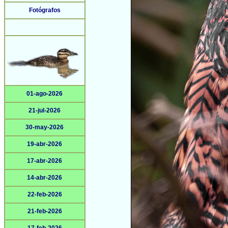
Fotógrafos
01-ago-2026
21-jul-2026
30-may-2026
19-abr-2026
17-abr-2026
14-abr-2026
22-feb-2026
21-feb-2026