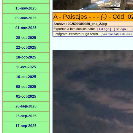
15-nov-2025
A - Paisajes - - -
(-)
- Cód: 0
09-nov-2025
Archivo: 20250908/0250_eha_2.jpg
01-nov-2025
Exportar la foto con los datos:
-
-
[ C/Logo ]
[ S/Logo ]
[
Fotógrafo: Ernesto Hugo Ardini -
[ Ver más fotos de est
28-oct-2025
22-oct-2025
18-oct-2025
11-oct-2025
10-oct-2025
08-oct-2025
01-oct-2025
26-sep-2025
25-sep-2025
17-sep-2025