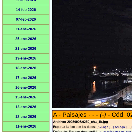
17-feb-2026
14-feb-2026
07-feb-2026
31-ene-2026
25-ene-2026
21-ene-2026
19-ene-2026
18-ene-2026
17-ene-2026
16-ene-2026
15-ene-2026
13-ene-2026
A - Paisajes - - -
(-)
- Cód: 0
12-ene-2026
Archivo: 20250908/0250_eha_1b.jpg
11-ene-2026
Exportar la foto con los datos:
-
-
[ C/Logo ]
[ S/Logo ]
[
Fotógrafo: Ernesto Hugo Ardini -
[ Ver más fotos de est