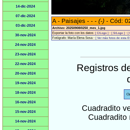
14-dic-2024
07-dic-2024
A - Paisajes - - -
(-)
- Cód: 0
03-dic-2024
Archivo: 20250908/0250_mes_1.jpg
Exportar la foto con los datos:
-
-
[ C/Logo ]
[ S/Logo ]
[
30-nov-2024
Fotógrafo: María Elena Sosa -
[ Ver más fotos de esta 
24-nov-2024
23-nov-2024
22-nov-2024
Registros de
20-nov-2024
19-nov-2024
18-nov-2024
O
16-nov-2024
Cuadradito v
15-nov-2024
Cuadradito 
14-nov-2024