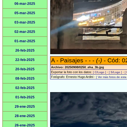
06-mar-2025
05-mar-2025
03-mar-2025
02-mar-2025
01-mar-2025
26-feb-2025
A - Paisajes - - -
(-)
- Cód: 0
22-feb-2025
Archivo: 20250908/0250_eha_3b.jpg
20-feb-2025
Exportar la foto con los datos:
-
-
[ C/Logo ]
[ S/Logo ]
[
Fotógrafo: Ernesto Hugo Ardini -
[ Ver más fotos de est
08-feb-2025
02-feb-2025
01-feb-2025
29-ene-2025
28-ene-2025
26-ene-2025