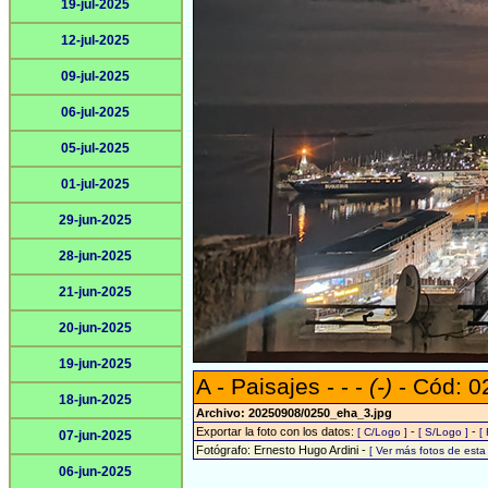
19-jul-2025
12-jul-2025
09-jul-2025
06-jul-2025
05-jul-2025
01-jul-2025
29-jun-2025
28-jun-2025
21-jun-2025
20-jun-2025
19-jun-2025
A - Paisajes - - -
(-)
- Cód: 0
18-jun-2025
Archivo: 20250908/0250_eha_3.jpg
Exportar la foto con los datos:
-
-
[ C/Logo ]
[ S/Logo ]
[
07-jun-2025
Fotógrafo: Ernesto Hugo Ardini -
[ Ver más fotos de est
06-jun-2025