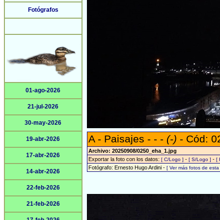
Fotógrafos
01-ago-2026
21-jul-2026
30-may-2026
A - Paisajes - - -
(-)
- Cód: 0
19-abr-2026
Archivo: 20250908/0250_eha_1.jpg
17-abr-2026
Exportar la foto con los datos:
-
-
[ C/Logo ]
[ S/Logo ]
[
Fotógrafo: Ernesto Hugo Ardini -
[ Ver más fotos de est
14-abr-2026
22-feb-2026
21-feb-2026