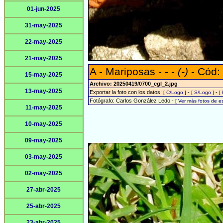
01-jun-2025
31-may-2025
22-may-2025
21-may-2025
A - Mariposas - - -
(-)
- Cód:
15-may-2025
Archivo: 20250419/0700_cgl_2.jpg
13-may-2025
Exportar la foto con los datos:
-
-
[ C/Logo ]
[ S/Logo ]
[
Fotógrafo: Carlos González Ledo -
[ Ver más fotos de 
11-may-2025
10-may-2025
09-may-2025
03-may-2025
02-may-2025
27-abr-2025
25-abr-2025
23-abr-2025