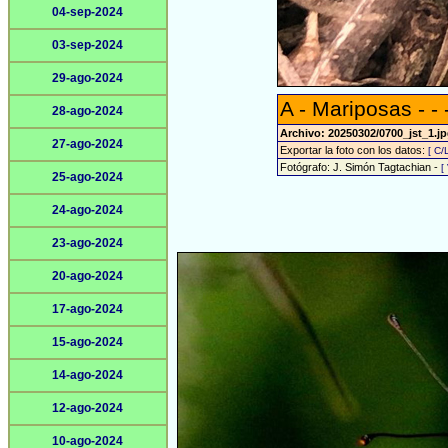
04-sep-2024
03-sep-2024
29-ago-2024
A - Mariposas - - 
28-ago-2024
Archivo: 20250302/0700_jst_1.j
27-ago-2024
Exportar la foto con los datos:
[ C/
Fotógrafo: J. Simón Tagtachian -
[
25-ago-2024
24-ago-2024
23-ago-2024
20-ago-2024
17-ago-2024
15-ago-2024
14-ago-2024
12-ago-2024
10-ago-2024