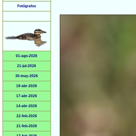
Fotógrafos
01-ago-2026
21-jul-2026
30-may-2026
19-abr-2026
17-abr-2026
14-abr-2026
22-feb-2026
21-feb-2026