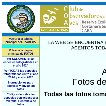
Volver a la página
LA WEB SE ENCUENTRA 
principal del CoaRECS
ACENTOS TODA
Volver a la página
principal de FOTOS
Ver SOLAMENTE las
especies fotografiadas en
el año 2024
A
Ver TODAS las especies
fotografiadas entre el año
2014 y el año 2024
Fotos de
Instrucciones para
codificar y enviar las
fotos
Todas las fotos tom
Códigos de todas las
especies con acceso a la
eventual existencia de
fotos