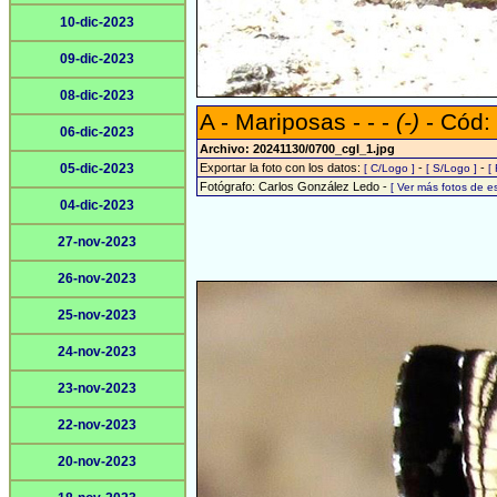
10-dic-2023
09-dic-2023
08-dic-2023
A - Mariposas - - -
(-)
- Cód:
06-dic-2023
Archivo: 20241130/0700_cgl_1.jpg
05-dic-2023
Exportar la foto con los datos:
-
-
[ C/Logo ]
[ S/Logo ]
[
Fotógrafo: Carlos González Ledo -
[ Ver más fotos de 
04-dic-2023
27-nov-2023
26-nov-2023
25-nov-2023
24-nov-2023
23-nov-2023
22-nov-2023
20-nov-2023