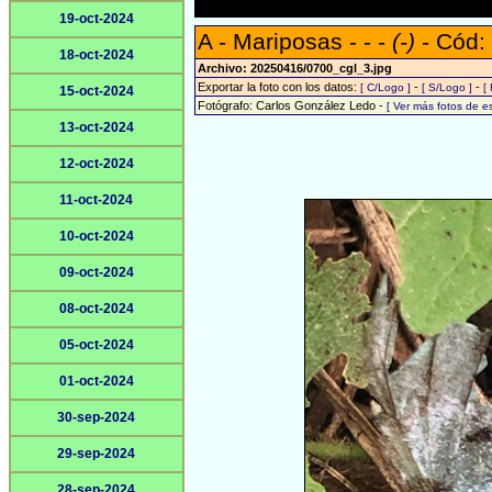
19-oct-2024
A - Mariposas - - -
(-)
- Cód:
18-oct-2024
Archivo: 20250416/0700_cgl_3.jpg
Exportar la foto con los datos:
-
-
[ C/Logo ]
[ S/Logo ]
[
15-oct-2024
Fotógrafo: Carlos González Ledo -
[ Ver más fotos de 
13-oct-2024
12-oct-2024
11-oct-2024
10-oct-2024
09-oct-2024
08-oct-2024
05-oct-2024
01-oct-2024
30-sep-2024
29-sep-2024
28-sep-2024