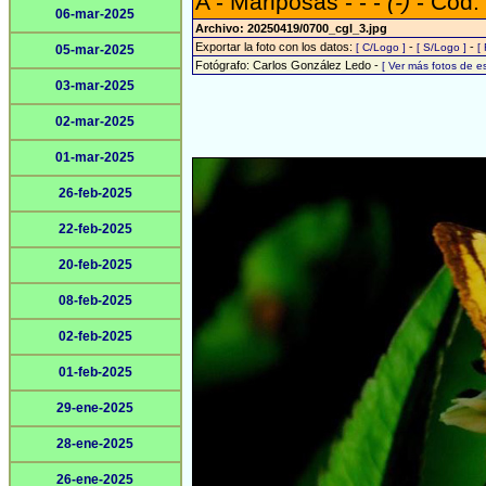
A - Mariposas - - -
(-)
- Cód:
06-mar-2025
Archivo: 20250419/0700_cgl_3.jpg
Exportar la foto con los datos:
-
-
[ C/Logo ]
[ S/Logo ]
[
05-mar-2025
Fotógrafo: Carlos González Ledo -
[ Ver más fotos de 
03-mar-2025
02-mar-2025
01-mar-2025
26-feb-2025
22-feb-2025
20-feb-2025
08-feb-2025
02-feb-2025
01-feb-2025
29-ene-2025
28-ene-2025
26-ene-2025