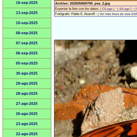
16-sep-2025
Archivo: 20250509/0700_pea_2.jpg
Exportar la foto con los datos:
-
-
[ C/Logo ]
[ S/Logo ]
[
13-sep-2025
Fotógrafo: Pablo E. Asaroff -
[ Ver más fotos de esta ES
10-sep-2025
08-sep-2025
07-sep-2025
06-sep-2025
05-sep-2025
30-ago-2025
29-ago-2025
28-ago-2025
27-ago-2025
26-ago-2025
23-ago-2025
22-ago-2025