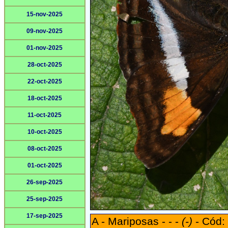
15-nov-2025
09-nov-2025
01-nov-2025
28-oct-2025
22-oct-2025
18-oct-2025
11-oct-2025
10-oct-2025
08-oct-2025
01-oct-2025
26-sep-2025
25-sep-2025
17-sep-2025
A - Mariposas - - -
(-)
- Cód: