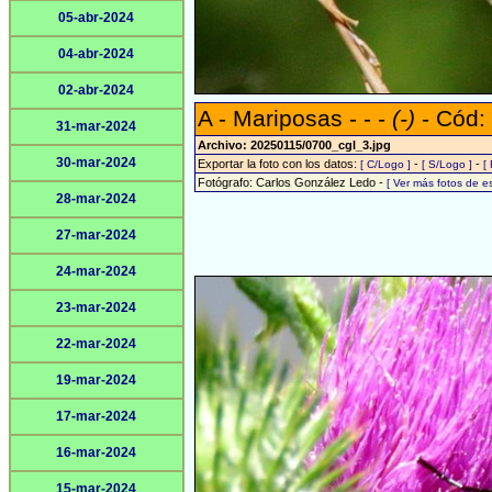
05-abr-2024
04-abr-2024
02-abr-2024
A - Mariposas - - -
(-)
- Cód:
31-mar-2024
Archivo: 20250115/0700_cgl_3.jpg
30-mar-2024
Exportar la foto con los datos:
-
-
[ C/Logo ]
[ S/Logo ]
[
Fotógrafo: Carlos González Ledo -
[ Ver más fotos de 
28-mar-2024
27-mar-2024
24-mar-2024
23-mar-2024
22-mar-2024
19-mar-2024
17-mar-2024
16-mar-2024
15-mar-2024