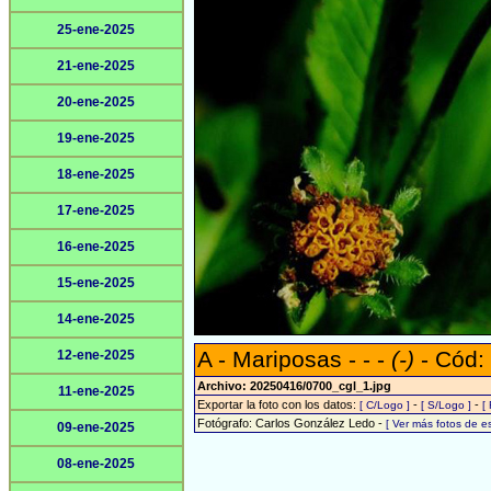
25-ene-2025
21-ene-2025
20-ene-2025
19-ene-2025
18-ene-2025
17-ene-2025
16-ene-2025
15-ene-2025
14-ene-2025
A - Mariposas - - -
(-)
- Cód:
12-ene-2025
Archivo: 20250416/0700_cgl_1.jpg
11-ene-2025
Exportar la foto con los datos:
-
-
[ C/Logo ]
[ S/Logo ]
[
Fotógrafo: Carlos González Ledo -
[ Ver más fotos de 
09-ene-2025
08-ene-2025