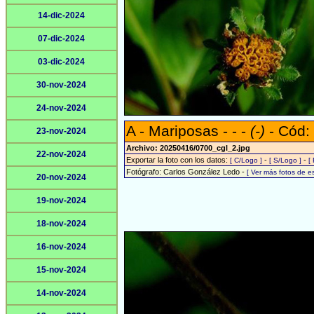
14-dic-2024
07-dic-2024
03-dic-2024
30-nov-2024
24-nov-2024
A - Mariposas - - -
(-)
- Cód:
23-nov-2024
Archivo: 20250416/0700_cgl_2.jpg
22-nov-2024
Exportar la foto con los datos:
-
-
[ C/Logo ]
[ S/Logo ]
[
Fotógrafo: Carlos González Ledo -
[ Ver más fotos de 
20-nov-2024
19-nov-2024
18-nov-2024
16-nov-2024
15-nov-2024
14-nov-2024