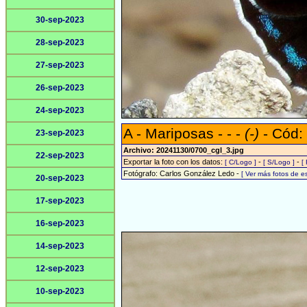
30-sep-2023
28-sep-2023
27-sep-2023
26-sep-2023
24-sep-2023
A - Mariposas - - -
(-)
- Cód:
23-sep-2023
Archivo: 20241130/0700_cgl_3.jpg
22-sep-2023
Exportar la foto con los datos:
-
-
[ C/Logo ]
[ S/Logo ]
[
Fotógrafo: Carlos González Ledo -
[ Ver más fotos de 
20-sep-2023
17-sep-2023
16-sep-2023
14-sep-2023
12-sep-2023
10-sep-2023