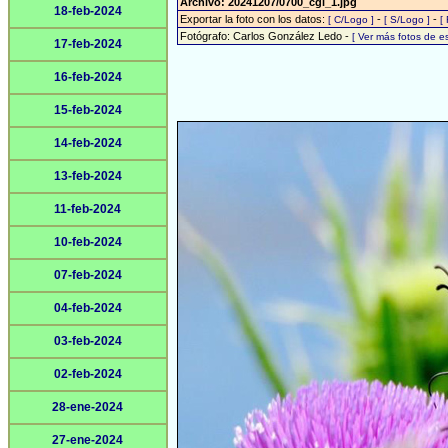
Archivo: 20241207/0700_cgl_1.jpg
18-feb-2024
Exportar la foto con los datos:
-
-
[ C/Logo ]
[ S/Logo ]
[
Fotógrafo: Carlos González Ledo -
[ Ver más fotos de 
17-feb-2024
16-feb-2024
15-feb-2024
14-feb-2024
13-feb-2024
11-feb-2024
10-feb-2024
07-feb-2024
04-feb-2024
03-feb-2024
02-feb-2024
28-ene-2024
27-ene-2024