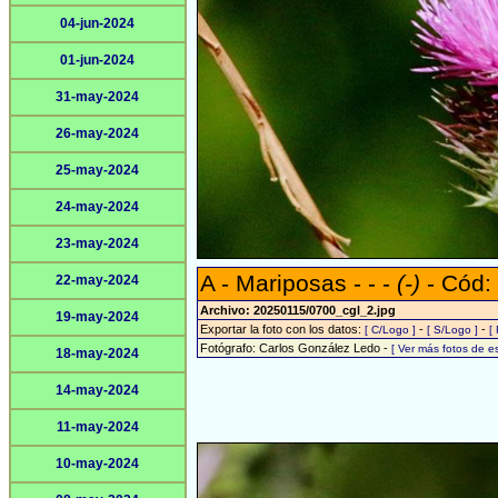
04-jun-2024
01-jun-2024
31-may-2024
26-may-2024
25-may-2024
24-may-2024
23-may-2024
A - Mariposas - - -
(-)
- Cód:
22-may-2024
Archivo: 20250115/0700_cgl_2.jpg
19-may-2024
Exportar la foto con los datos:
-
-
[ C/Logo ]
[ S/Logo ]
[
Fotógrafo: Carlos González Ledo -
[ Ver más fotos de 
18-may-2024
14-may-2024
11-may-2024
10-may-2024