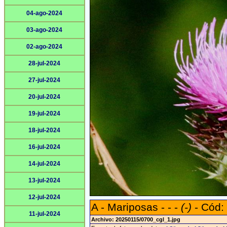
04-ago-2024
03-ago-2024
02-ago-2024
28-jul-2024
27-jul-2024
20-jul-2024
19-jul-2024
18-jul-2024
16-jul-2024
14-jul-2024
13-jul-2024
12-jul-2024
A - Mariposas - - -
(-)
- Cód:
11-jul-2024
Archivo: 20250115/0700_cgl_1.jpg