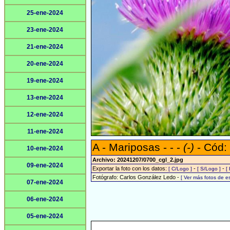
25-ene-2024
23-ene-2024
21-ene-2024
20-ene-2024
19-ene-2024
13-ene-2024
12-ene-2024
11-ene-2024
A - Mariposas - - -
(-)
- Cód:
10-ene-2024
Archivo: 20241207/0700_cgl_2.jpg
09-ene-2024
Exportar la foto con los datos:
-
-
[ C/Logo ]
[ S/Logo ]
[
Fotógrafo: Carlos González Ledo -
[ Ver más fotos de 
07-ene-2024
06-ene-2024
05-ene-2024