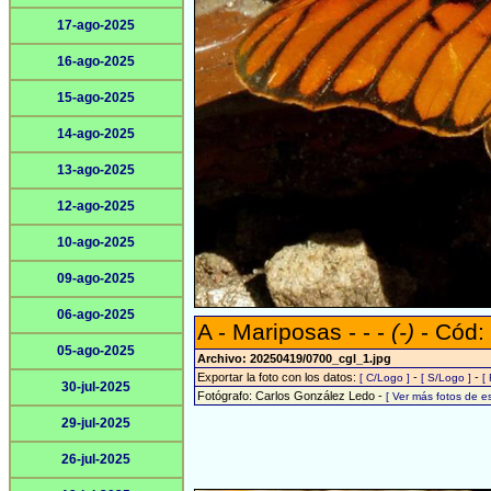
17-ago-2025
16-ago-2025
15-ago-2025
14-ago-2025
13-ago-2025
12-ago-2025
10-ago-2025
09-ago-2025
06-ago-2025
A - Mariposas - - -
(-)
- Cód:
05-ago-2025
Archivo: 20250419/0700_cgl_1.jpg
Exportar la foto con los datos:
-
-
[ C/Logo ]
[ S/Logo ]
[
30-jul-2025
Fotógrafo: Carlos González Ledo -
[ Ver más fotos de 
29-jul-2025
26-jul-2025