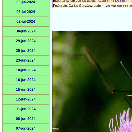
Exportar la foto con los datos:
-
-
[ C/Logo ]
[ S/Logo ]
[
09-jul-2024
Fotógrafo: Carlos González Ledo -
[ Ver más fotos de 
06-jul-2024
02-jul-2024
30-jun-2024
29-jun-2024
25-jun-2024
23-jun-2024
18-jun-2024
16-jun-2024
15-jun-2024
12-jun-2024
11-jun-2024
08-jun-2024
07-jun-2024