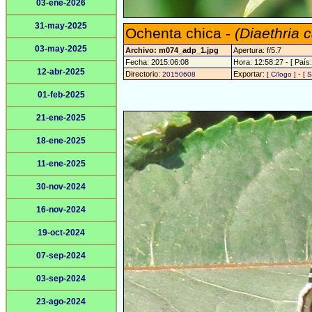
03-ene-2026
31-may-2025
Ochenta chica -
(Diaethria 
03-may-2025
Archivo: m074_adp_1.jpg
Apertura: f/5.7
Fecha: 2015:06:08
Hora: 12:58:27 - [ País:
12-abr-2025
Directorio:
Exportar:
-
20150608
[ C/logo ]
[ S
01-feb-2025
21-ene-2025
18-ene-2025
11-ene-2025
30-nov-2024
16-nov-2024
19-oct-2024
07-sep-2024
03-sep-2024
23-ago-2024