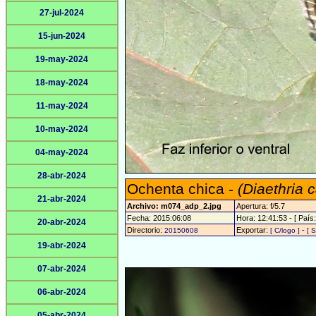
27-jul-2024
15-jun-2024
19-may-2024
18-may-2024
11-may-2024
10-may-2024
04-may-2024
28-abr-2024
Ochenta chica -
(Diaethria 
21-abr-2024
Archivo: m074_adp_2.jpg
Apertura: f/5.7
Fecha: 2015:06:08
Hora: 12:41:53 - [ País:
20-abr-2024
Directorio:
Exportar:
-
20150608
[ C/logo ]
[ S
19-abr-2024
07-abr-2024
06-abr-2024
05-abr-2024