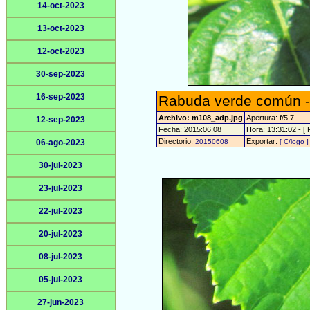
14-oct-2023
13-oct-2023
12-oct-2023
30-sep-2023
16-sep-2023
Rabuda verde común 
Archivo: m108_adp.jpg
Apertura: f/5.7
12-sep-2023
Fecha: 2015:06:08
Hora: 13:31:02 - [ 
Directorio:
Exportar:
06-ago-2023
20150608
[ C/logo ]
30-jul-2023
23-jul-2023
22-jul-2023
20-jul-2023
08-jul-2023
05-jul-2023
27-jun-2023