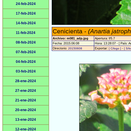
24-feb-2024
17-feb-2024
14-feb-2024
Cenicienta -
(Anartia jatrop
11-feb-2024
Archivo: m081_adp.jpg
Apertura: f/5.7
08-feb-2024
Fecha: 2015:06:08
Hora: 13:28:07 - [ País: A
Directorio:
Exportar:
-
20150608
[ C/logo ]
[ S/l
07-feb-2024
04-feb-2024
03-feb-2024
28-ene-2024
27-ene-2024
21-ene-2024
20-ene-2024
13-ene-2024
12-ene-2024