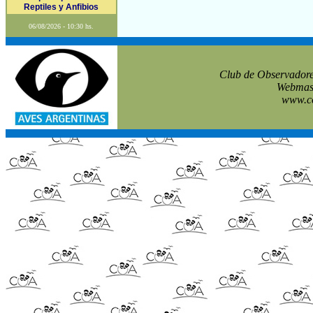
Reptiles y Anfibios
06/08/2026 - 10:30 hs.
Club de Observadore
Webmast
www.co