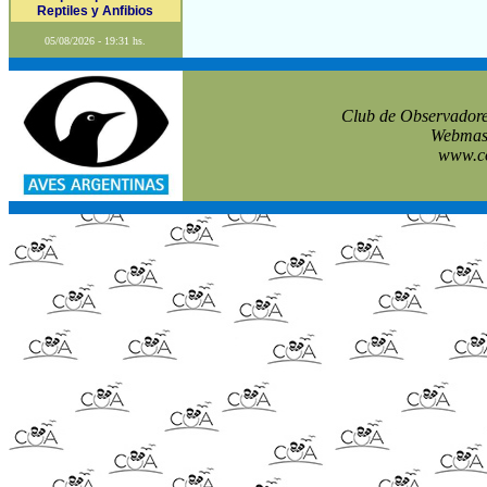
Reptiles y Anfibios
05/08/2026 - 19:31 hs.
Club de Observadore
Webmast
www.co