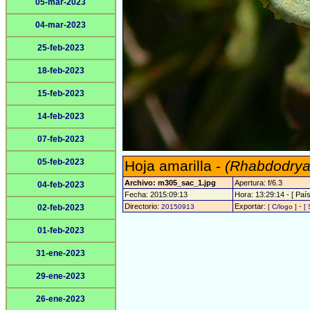
05-mar-2023
04-mar-2023
25-feb-2023
18-feb-2023
15-feb-2023
14-feb-2023
07-feb-2023
05-feb-2023
Hoja amarilla -
(Rhabdodryas
Archivo: m305_sac_1.jpg
Apertura: f/6.3
04-feb-2023
Fecha: 2015:09:13
Hora: 13:29:14 - [ País
Directorio:
Exportar:
-
02-feb-2023
20150913
[ C/logo ]
[ 
01-feb-2023
31-ene-2023
29-ene-2023
26-ene-2023