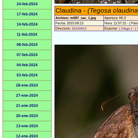
24-feb-2024
Claudina -
(Tegosa claudina
17-feb-2024
Archivo: m087_sac_1.jpg
Apertura: f/6.3
Fecha: 2015:09:13
Hora: 11:57:31 - [ País
14-feb-2024
Directorio:
Exportar:
-
20150913
[ C/logo ]
[ 
11-feb-2024
08-feb-2024
07-feb-2024
04-feb-2024
03-feb-2024
28-ene-2024
27-ene-2024
21-ene-2024
20-ene-2024
13-ene-2024
12-ene-2024