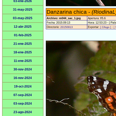
03-ene-2026
31-may-2025
Danzarina chica -
(RiodinaL
03-may-2025
Archivo: m044_sac_1.jpg
Apertura: f/5.6
Fecha: 2015:09:13
Hora: 12:53:23 - [ País
12-abr-2025
Directorio:
Exportar:
-
20150913
[ C/logo ]
[ 
01-feb-2025
21-ene-2025
18-ene-2025
11-ene-2025
30-nov-2024
16-nov-2024
19-oct-2024
07-sep-2024
03-sep-2024
23-ago-2024