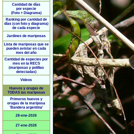
Cantidad de días
por especie
(Foto + Diagrama)
Ranking por cantidad de
días (con foto y diagrama)
de cada especie
Jardines de mariposas
Lista de mariposas que se
pueden avistar en cada
mes del año
Cantidad de especies por
mes en la RECS
(mariposas y polillas
detectadas)
Videos
Huevos y orugas de
TODAS las mariposas
Primeros huevos y
orugas de la mariposa
'Bandera argentina'
28-ene-2026
27-ene-2026