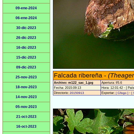
09-ene-2024
06-ene-2024
30-dic-2023
26-dic-2023
16-dic-2023
15-dic-2023
09-dic-2023
Falcada ribereña -
(Theagen
25-nov-2023
Archivo: m122_sac_1.jpg
Apertura: f/5.6
18-nov-2023
Fecha: 2015:09:13
Hora: 12:01:42 - [ País
Directorio:
Exportar:
-
20150913
[ C/logo ]
[ 
14-nov-2023
05-nov-2023
21-oct-2023
16-oct-2023