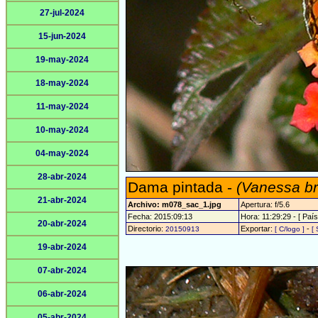
27-jul-2024
15-jun-2024
19-may-2024
18-may-2024
11-may-2024
10-may-2024
04-may-2024
28-abr-2024
Dama pintada -
(Vanessa br
21-abr-2024
Archivo: m078_sac_1.jpg
Apertura: f/5.6
Fecha: 2015:09:13
Hora: 11:29:29 - [ País
20-abr-2024
Directorio:
Exportar:
-
20150913
[ C/logo ]
[ 
19-abr-2024
07-abr-2024
06-abr-2024
05-abr-2024