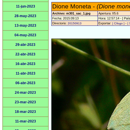
Dione Moneta -
(Dione mon
11-jun-2023
Archivo: m301_sac_1.jpg
Apertura: f/5.6
28-may-2023
Fecha: 2015:09:13
Hora: 12:57:14 - [ País
Directorio:
Exportar:
-
20150913
[ C/logo ]
[ 
13-may-2023
04-may-2023
29-abr-2023
22-abr-2023
16-abr-2023
11-abr-2023
06-abr-2023
24-mar-2023
23-mar-2023
18-mar-2023
11-mar-2023