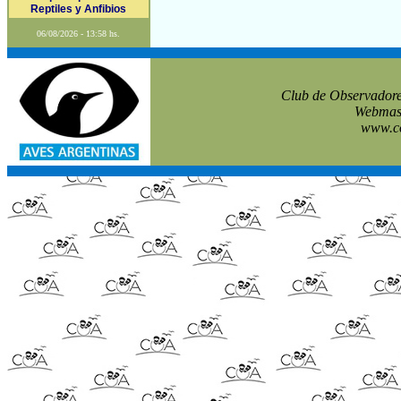
Reptiles y Anfibios
06/08/2026 - 13:58 hs.
Club de Observadore
Webmast
www.co