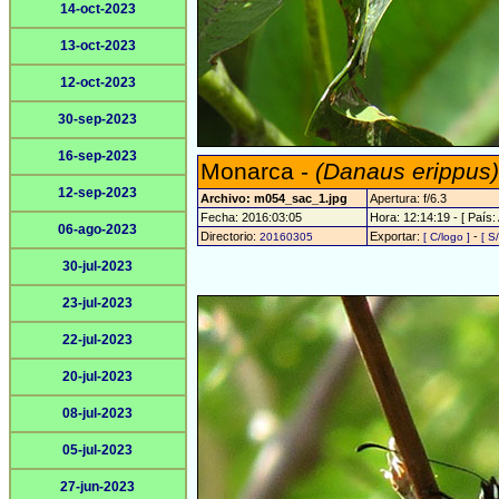
14-oct-2023
13-oct-2023
12-oct-2023
30-sep-2023
16-sep-2023
Monarca -
(Danaus erippus)
12-sep-2023
Archivo: m054_sac_1.jpg
Apertura: f/6.3
Fecha: 2016:03:05
Hora: 12:14:19 - [ País: 
06-ago-2023
Directorio:
Exportar:
-
20160305
[ C/logo ]
[ S
30-jul-2023
23-jul-2023
22-jul-2023
20-jul-2023
08-jul-2023
05-jul-2023
27-jun-2023