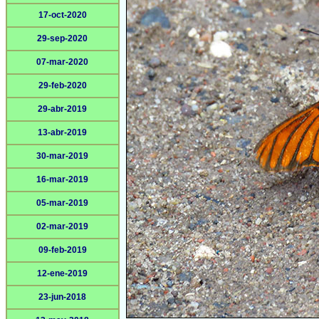
17-oct-2020
29-sep-2020
07-mar-2020
29-feb-2020
29-abr-2019
13-abr-2019
30-mar-2019
16-mar-2019
05-mar-2019
02-mar-2019
09-feb-2019
12-ene-2019
23-jun-2018