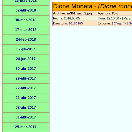
13-may-2018
Dione Moneta -
(Dione mon
02-abr-2018
Archivo: m301_sac_1.jpg
Apertura: f/5.6
Fecha: 2016:03:05
Hora: 12:13:30 - [ País: 
30-mar-2018
Directorio:
Exportar:
-
20160305
[ C/logo ]
[ S
17-mar-2018
24-feb-2018
02-jul-2017
24-jun-2017
30-abr-2017
29-abr-2017
22-abr-2017
21-abr-2017
08-abr-2017
01-abr-2017
25-mar-2017