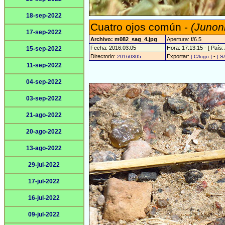
18-sep-2022
Cuatro ojos común -
(Junon
17-sep-2022
Archivo: m082_sag_4.jpg
Apertura: f/6.5
Fecha: 2016:03:05
Hora: 17:13:15 - [ País: 
15-sep-2022
Directorio:
Exportar:
-
20160305
[ C/logo ]
[ S
11-sep-2022
04-sep-2022
03-sep-2022
21-ago-2022
20-ago-2022
13-ago-2022
29-jul-2022
17-jul-2022
16-jul-2022
09-jul-2022