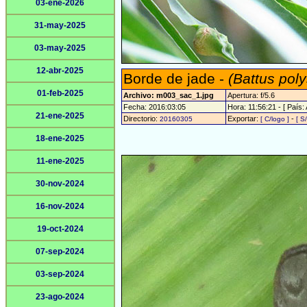
03-ene-2026
31-may-2025
03-may-2025
12-abr-2025
Borde de jade -
(Battus poly
01-feb-2025
Archivo: m003_sac_1.jpg
Apertura: f/5.6
Fecha: 2016:03:05
Hora: 11:56:21 - [ País: 
21-ene-2025
Directorio:
Exportar:
-
20160305
[ C/logo ]
[ S
18-ene-2025
11-ene-2025
30-nov-2024
16-nov-2024
19-oct-2024
07-sep-2024
03-sep-2024
23-ago-2024