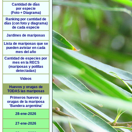
Cantidad de días
por especie
(Foto + Diagrama)
Ranking por cantidad de
días (con foto y diagrama)
de cada especie
Jardines de mariposas
Lista de mariposas que se
pueden avistar en cada
mes del año
Cantidad de especies por
mes en la RECS
(mariposas y polillas
detectadas)
Videos
Huevos y orugas de
TODAS las mariposas
Primeros huevos y
orugas de la mariposa
'Bandera argentina'
28-ene-2026
27-ene-2026