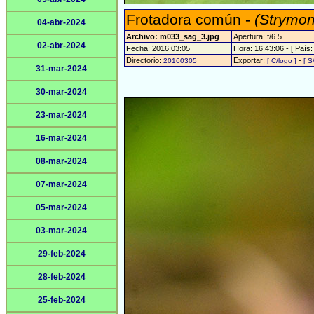
Frotadora común -
(Strymon
04-abr-2024
Archivo: m033_sag_3.jpg
Apertura: f/6.5
02-abr-2024
Fecha: 2016:03:05
Hora: 16:43:06 - [ País:
Directorio:
Exportar:
-
20160305
[ C/logo ]
[ S
31-mar-2024
30-mar-2024
23-mar-2024
16-mar-2024
08-mar-2024
07-mar-2024
05-mar-2024
03-mar-2024
29-feb-2024
28-feb-2024
25-feb-2024