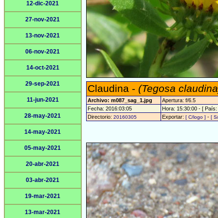
12-dic-2021
27-nov-2021
13-nov-2021
06-nov-2021
14-oct-2021
29-sep-2021
Claudina -
(Tegosa claudina
11-jun-2021
Archivo: m087_sag_1.jpg
Apertura: f/6.5
Fecha: 2016:03:05
Hora: 15:30:00 - [ País:
28-may-2021
Directorio:
Exportar:
-
20160305
[ C/logo ]
[ S
14-may-2021
05-may-2021
20-abr-2021
03-abr-2021
19-mar-2021
13-mar-2021