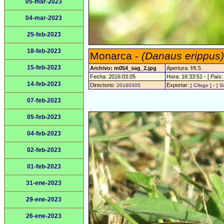
05-mar-2023
04-mar-2023
25-feb-2023
18-feb-2023
Monarca -
(Danaus erippus)
15-feb-2023
Archivo: m054_sag_2.jpg
Apertura: f/6.5
Fecha: 2016:03:05
Hora: 16:33:51 - [ País:
14-feb-2023
Directorio:
Exportar:
-
20160305
[ C/logo ]
[ S
07-feb-2023
05-feb-2023
04-feb-2023
02-feb-2023
01-feb-2023
31-ene-2023
29-ene-2023
26-ene-2023