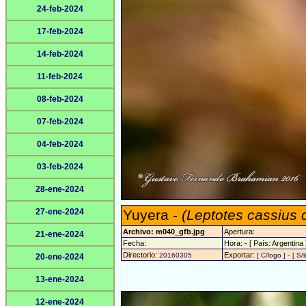
24-feb-2024
17-feb-2024
14-feb-2024
11-feb-2024
08-feb-2024
07-feb-2024
04-feb-2024
03-feb-2024
28-ene-2024
27-ene-2024
Yuyera -
(Leptotes cassius 
Archivo: m040_gfb.jpg
Apertura:
21-ene-2024
Fecha:
Hora: - [ País: Argentina 
Directorio:
Exportar:
-
20160305
[ C/logo ]
[ S/
20-ene-2024
13-ene-2024
12-ene-2024