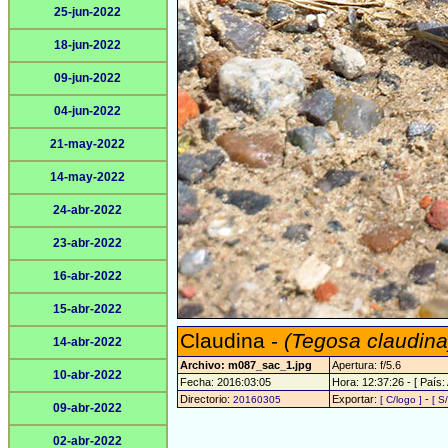
25-jun-2022
18-jun-2022
09-jun-2022
04-jun-2022
21-may-2022
14-may-2022
24-abr-2022
23-abr-2022
16-abr-2022
15-abr-2022
Claudina -
(Tegosa claudina
14-abr-2022
Archivo: m087_sac_1.jpg
Apertura: f/5.6
10-abr-2022
Fecha: 2016:03:05
Hora: 12:37:26 - [ País: 
Directorio:
Exportar:
-
20160305
[ C/logo ]
[ S
09-abr-2022
02-abr-2022