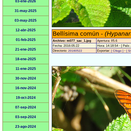
03-ene-2026
31-may-2025
03-may-2025
12-abr-2025
Bellísima común -
(Hypanart
01-feb-2025
Archivo: m077_sac_1.jpg
Apertura: f/5.6
Fecha: 2016:05:22
Hora: 14:18:54 - [ País: 
21-ene-2025
Directorio:
Exportar:
-
20160522
[ C/logo ]
[ S
18-ene-2025
11-ene-2025
30-nov-2024
16-nov-2024
19-oct-2024
07-sep-2024
03-sep-2024
23-ago-2024