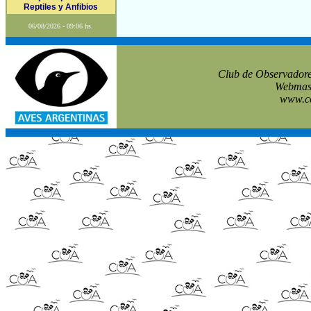
Reptiles y Anfibios
06/08/2026 - 09:06 hs.
Club de Observadore
Webmast
www.co