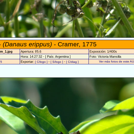
-
(Danaus erippus)
- Cramer, 1775
am_1.jpg
Apertura: f/5.6
Exposición: 1/400s
Hora: 14:27:32 - [ País: Argentina ]
Foto: Victoria Mansilla
Exportar:
-
-
Ver más fotos de este A
05
[ C/logo ]
[ S/logo ]
[ C/diag ]