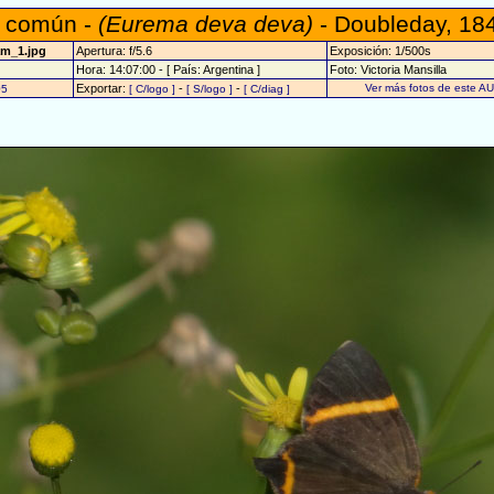
o común -
(Eurema deva deva)
- Doubleday, 18
am_1.jpg
Apertura: f/5.6
Exposición: 1/500s
Hora: 14:07:00 - [ País: Argentina ]
Foto: Victoria Mansilla
Exportar:
-
-
Ver más fotos de este A
05
[ C/logo ]
[ S/logo ]
[ C/diag ]