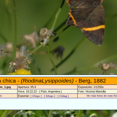
 chica -
(RiodinaLysippoides)
- Berg, 1882
am_1.jpg
Apertura: f/5.6
Exposición: 1/1250s
Hora: 16:22:22 - [ País: Argentina ]
Foto: Victoria Mansilla
Exportar:
-
-
Ver más fotos de este A
05
[ C/logo ]
[ S/logo ]
[ C/diag ]