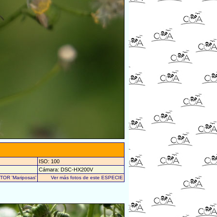
ISO: 100
Cámara: DSC-HX200V
UTOR 'Mariposas'
Ver más fotos de este ESPECIE