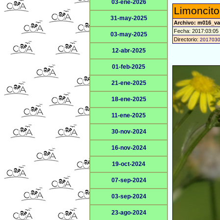
03-ene-2026
Limoncit
31-may-2025
Archivo: m016_v
Fecha: 2017:03:05
03-may-2025
Directorio:
201703
12-abr-2025
01-feb-2025
21-ene-2025
18-ene-2025
11-ene-2025
30-nov-2024
16-nov-2024
19-oct-2024
07-sep-2024
03-sep-2024
23-ago-2024