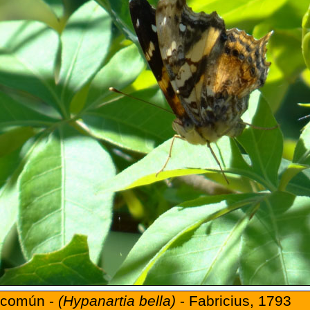
a común -
(Hypanartia bella)
- Fabricius, 1793