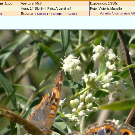
am_1.jpg
Apertura: f/5.6
Exposición: 1/250s
Hora: 14:38:49 - [ País: Argentina ]
Foto: Victoria Mansilla
Exportar:
-
-
Ver más fotos de este A
05
[ C/logo ]
[ S/logo ]
[ C/diag ]