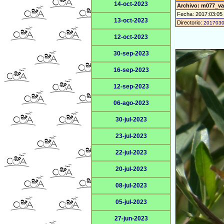
14-oct-2023
Archivo: m077_v
Fecha: 2017:03:05
13-oct-2023
Directorio:
201703
12-oct-2023
30-sep-2023
16-sep-2023
12-sep-2023
06-ago-2023
30-jul-2023
23-jul-2023
22-jul-2023
20-jul-2023
08-jul-2023
05-jul-2023
27-jun-2023