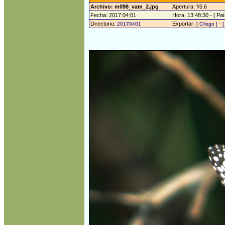
Archivo: m098_vam_2.jpg
Apertura: f/5.6
Fecha: 2017:04:01
Hora: 13:48:30 - [ Paí
Directorio:
Exportar:
-
20170401
[ C/logo ]
[