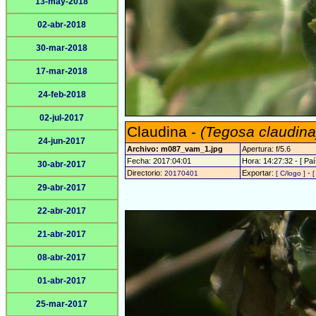
13-may-2018
02-abr-2018
30-mar-2018
17-mar-2018
24-feb-2018
02-jul-2017
Claudina -
(Tegosa claudina
24-jun-2017
Archivo: m087_vam_1.jpg
Apertura: f/5.6
Fecha: 2017:04:01
Hora: 14:27:32 - [ Paí
30-abr-2017
Directorio:
Exportar:
-
20170401
[ C/logo ]
[
29-abr-2017
22-abr-2017
21-abr-2017
08-abr-2017
01-abr-2017
25-mar-2017