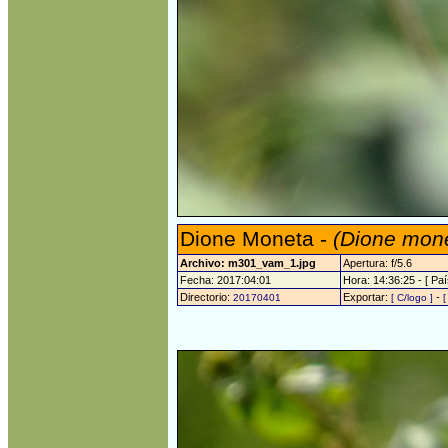
Dione Moneta -
(Dione mon
Archivo: m301_vam_1.jpg
Apertura: f/5.6
Fecha: 2017:04:01
Hora: 14:36:25 - [ Paí
Directorio:
Exportar:
-
20170401
[ C/logo ]
[