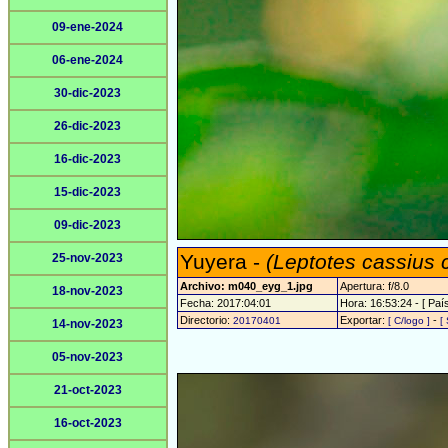
09-ene-2024
06-ene-2024
30-dic-2023
26-dic-2023
16-dic-2023
15-dic-2023
09-dic-2023
Yuyera -
(Leptotes cassius 
25-nov-2023
Archivo: m040_eyg_1.jpg
Apertura: f/8.0
18-nov-2023
Fecha: 2017:04:01
Hora: 16:53:24 - [ País
Directorio:
Exportar:
-
20170401
[ C/logo ]
[
14-nov-2023
05-nov-2023
21-oct-2023
16-oct-2023