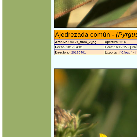
Ajedrezada común -
(Pyrgu
Archivo: m127_vam_2.jpg
Apertura: f/5.6
Fecha: 2017:04:01
Hora: 16:12:15 - [ Paí
Directorio:
Exportar:
-
20170401
[ C/logo ]
[