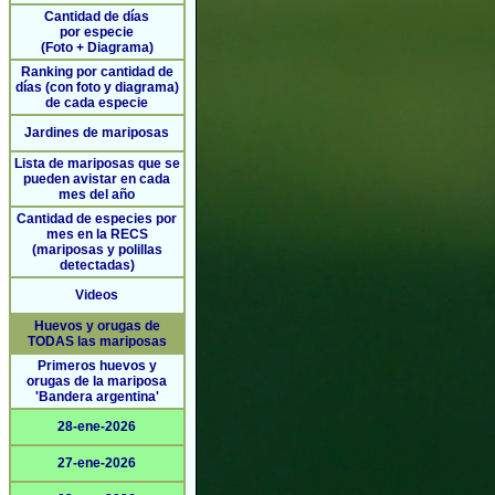
Cantidad de días
por especie
(Foto + Diagrama)
Ranking por cantidad de
días (con foto y diagrama)
de cada especie
Jardines de mariposas
Lista de mariposas que se
pueden avistar en cada
mes del año
Cantidad de especies por
mes en la RECS
(mariposas y polillas
detectadas)
Videos
Huevos y orugas de
TODAS las mariposas
Primeros huevos y
orugas de la mariposa
'Bandera argentina'
28-ene-2026
27-ene-2026