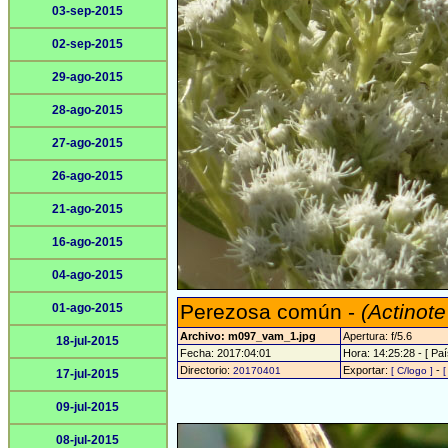
03-sep-2015
02-sep-2015
29-ago-2015
28-ago-2015
27-ago-2015
26-ago-2015
21-ago-2015
16-ago-2015
04-ago-2015
Perezosa común -
(Actinote
01-ago-2015
Archivo: m097_vam_1.jpg
Apertura: f/5.6
18-jul-2015
Fecha: 2017:04:01
Hora: 14:25:28 - [ Paí
Directorio:
Exportar:
-
20170401
[ C/logo ]
[
17-jul-2015
09-jul-2015
08-jul-2015