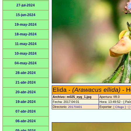
27-jul-2024
15-jun-2024
19-may-2024
18-may-2024
11-may-2024
10-may-2024
04-may-2024
28-abr-2024
21-abr-2024
Elida -
(Arawacus ellida)
- H
20-abr-2024
Archivo: m025_eyg_1.jpg
Apertura: f/8.0
19-abr-2024
Fecha: 2017:04:01
Hora: 13:49:52 - [ País
Directorio:
Exportar:
-
20170401
[ C/logo ]
[
07-abr-2024
06-abr-2024
05-abr-2024