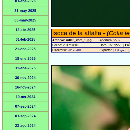
03-ene-2026
31-may-2025
03-may-2025
12-abr-2025
Isoca de la alfalfa -
(Colia l
01-feb-2025
Archivo: m010_vam_1.jpg
Apertura: f/5.6
Fecha: 2017:04:01
Hora: 15:59:22 - [ Paí
21-ene-2025
Directorio:
Exportar:
-
20170401
[ C/logo ]
[
18-ene-2025
11-ene-2025
30-nov-2024
16-nov-2024
19-oct-2024
07-sep-2024
03-sep-2024
23-ago-2024