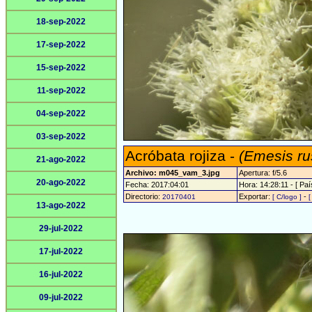
18-sep-2022
17-sep-2022
15-sep-2022
11-sep-2022
04-sep-2022
03-sep-2022
Acróbata rojiza -
(Emesis ru
21-ago-2022
Archivo: m045_vam_3.jpg
Apertura: f/5.6
20-ago-2022
Fecha: 2017:04:01
Hora: 14:28:11 - [ Paí
Directorio:
Exportar:
-
20170401
[ C/logo ]
[
13-ago-2022
29-jul-2022
17-jul-2022
16-jul-2022
09-jul-2022