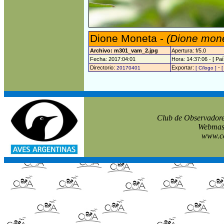
Dione Moneta -
(Dione mon
Archivo: m301_vam_2.jpg
Apertura: f/5.0
Fecha: 2017:04:01
Hora: 14:37:06 - [ Paí
Directorio:
Exportar:
-
20170401
[ C/logo ]
[
Club de Observadore
Webmast
www.co