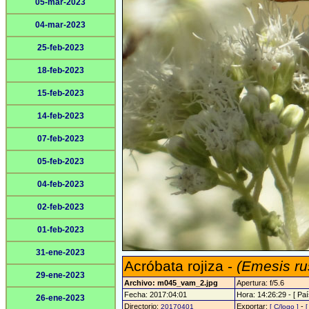
05-mar-2023
04-mar-2023
25-feb-2023
18-feb-2023
15-feb-2023
14-feb-2023
07-feb-2023
05-feb-2023
04-feb-2023
02-feb-2023
01-feb-2023
31-ene-2023
Acróbata rojiza -
(Emesis ru
29-ene-2023
Archivo: m045_vam_2.jpg
Apertura: f/5.6
Fecha: 2017:04:01
Hora: 14:26:29 - [ Paí
26-ene-2023
Directorio:
Exportar:
-
20170401
[ C/logo ]
[