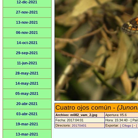
12-dic-2021
27-nov-2021
13-nov-2021
06-nov-2021
14-oct-2021
29-sep-2021
11-jun-2021
28-may-2021
14-may-2021
05-may-2021
20-abr-2021
Cuatro ojos común -
(Junon
03-abr-2021
Archivo: m082_vam_2.jpg
Apertura: f/5.6
Fecha: 2017:04:01
Hora: 15:34:40 - [ Paí
19-mar-2021
Directorio:
Exportar:
-
20170401
[ C/logo ]
[
13-mar-2021