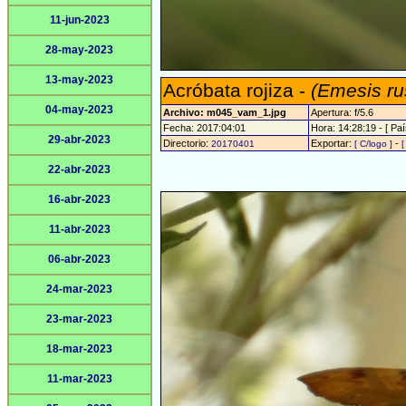
11-jun-2023
28-may-2023
13-may-2023
Acróbata rojiza -
(Emesis ru
04-may-2023
Archivo: m045_vam_1.jpg
Apertura: f/5.6
Fecha: 2017:04:01
Hora: 14:28:19 - [ Paí
29-abr-2023
Directorio:
Exportar:
-
20170401
[ C/logo ]
[
22-abr-2023
16-abr-2023
11-abr-2023
06-abr-2023
24-mar-2023
23-mar-2023
18-mar-2023
11-mar-2023