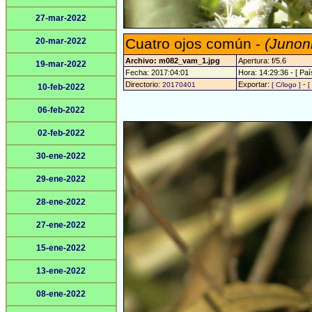
27-mar-2022
Cuatro ojos común -
(Junon
20-mar-2022
Archivo: m082_vam_1.jpg
Apertura: f/5.6
19-mar-2022
Fecha: 2017:04:01
Hora: 14:29:36 - [ Paí
Directorio:
Exportar:
-
20170401
[ C/logo ]
[
10-feb-2022
06-feb-2022
02-feb-2022
30-ene-2022
29-ene-2022
28-ene-2022
27-ene-2022
15-ene-2022
13-ene-2022
08-ene-2022