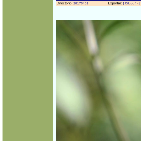
Directorio:
Exportar:
-
20170401
[ C/logo ]
[