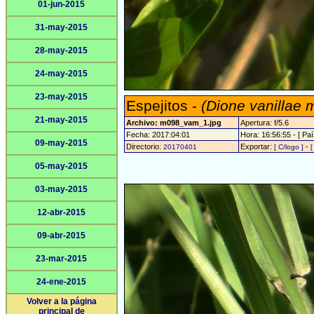
01-jun-2015
31-may-2015
28-may-2015
24-may-2015
23-may-2015
Espejitos -
(Dione vanillae 
21-may-2015
Archivo: m098_vam_1.jpg
Apertura: f/5.6
Fecha: 2017:04:01
Hora: 16:56:55 - [ Paí
09-may-2015
Directorio:
Exportar:
-
20170401
[ C/logo ]
[
05-may-2015
03-may-2015
12-abr-2015
09-abr-2015
23-mar-2015
24-ene-2015
Volver a la página
principal de