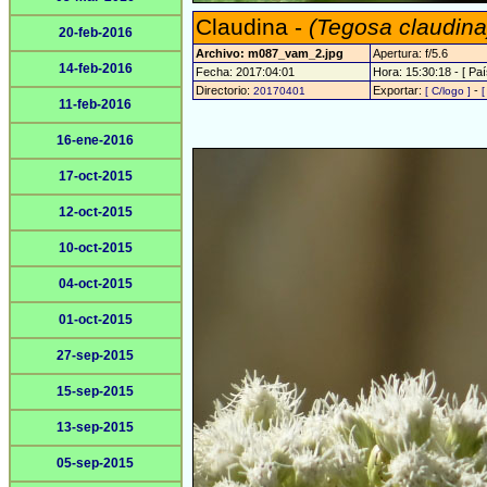
Claudina -
(Tegosa claudina
20-feb-2016
Archivo: m087_vam_2.jpg
Apertura: f/5.6
14-feb-2016
Fecha: 2017:04:01
Hora: 15:30:18 - [ Paí
Directorio:
Exportar:
-
20170401
[ C/logo ]
[
11-feb-2016
16-ene-2016
17-oct-2015
12-oct-2015
10-oct-2015
04-oct-2015
01-oct-2015
27-sep-2015
15-sep-2015
13-sep-2015
05-sep-2015