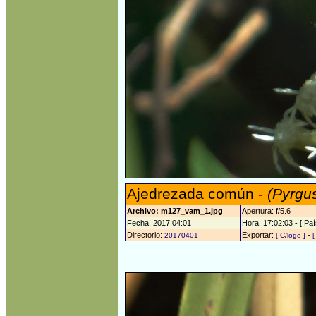
Ajedrezada común -
(Pyrgu
Archivo: m127_vam_1.jpg
Apertura: f/5.6
Fecha: 2017:04:01
Hora: 17:02:03 - [ Paí
Directorio:
Exportar:
-
20170401
[ C/logo ]
[