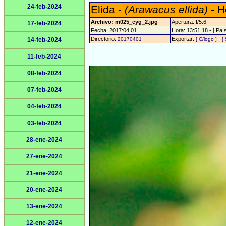
24-feb-2024
Elida -
(Arawacus ellida)
- H
Archivo: m025_eyg_2.jpg
Apertura: f/5.6
17-feb-2024
Fecha: 2017:04:01
Hora: 13:51:18 - [ País
Directorio:
Exportar:
-
14-feb-2024
20170401
[ C/logo ]
[
11-feb-2024
08-feb-2024
07-feb-2024
04-feb-2024
03-feb-2024
28-ene-2024
27-ene-2024
21-ene-2024
20-ene-2024
13-ene-2024
12-ene-2024