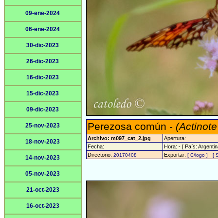
09-ene-2024
06-ene-2024
30-dic-2023
26-dic-2023
16-dic-2023
15-dic-2023
09-dic-2023
Perezosa común -
(Actinote
25-nov-2023
Archivo: m097_cat_2.jpg
Apertura:
18-nov-2023
Fecha:
Hora: - [ País: Argentin
Directorio:
Exportar:
-
20170408
[ C/logo ]
[ 
14-nov-2023
05-nov-2023
21-oct-2023
16-oct-2023