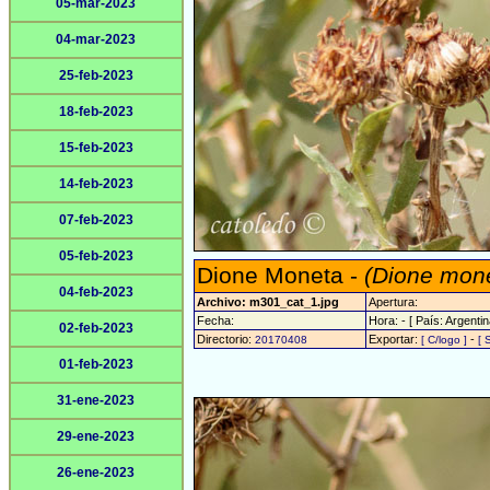
05-mar-2023
04-mar-2023
25-feb-2023
18-feb-2023
15-feb-2023
14-feb-2023
07-feb-2023
05-feb-2023
Dione Moneta -
(Dione mon
04-feb-2023
Archivo: m301_cat_1.jpg
Apertura:
Fecha:
Hora: - [ País: Argentin
02-feb-2023
Directorio:
Exportar:
-
20170408
[ C/logo ]
[ 
01-feb-2023
31-ene-2023
29-ene-2023
26-ene-2023