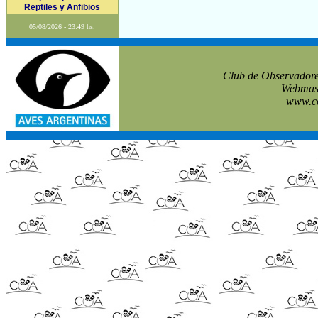
Reptiles y Anfibios
05/08/2026 - 23:49 hs.
Club de Observadore
Webmast
www.co