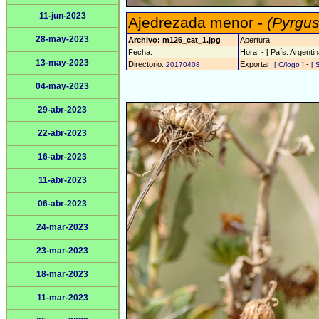
11-jun-2023
Ajedrezada menor -
(Pyrgus
28-may-2023
Archivo: m126_cat_1.jpg
Apertura:
Fecha:
Hora: - [ País: Argentin
13-may-2023
Directorio:
Exportar:
-
20170408
[ C/logo ]
[ 
04-may-2023
29-abr-2023
22-abr-2023
16-abr-2023
11-abr-2023
06-abr-2023
24-mar-2023
23-mar-2023
18-mar-2023
11-mar-2023