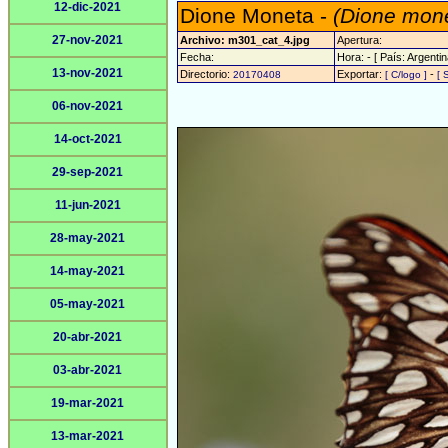
12-dic-2021
Dione Moneta -
(Dione mon
27-nov-2021
Archivo: m301_cat_4.jpg
Apertura:
Fecha:
Hora: - [ País: Argentin
13-nov-2021
Directorio:
Exportar:
-
20170408
[ C/logo ]
[ 
06-nov-2021
14-oct-2021
29-sep-2021
11-jun-2021
28-may-2021
14-may-2021
05-may-2021
20-abr-2021
03-abr-2021
19-mar-2021
13-mar-2021