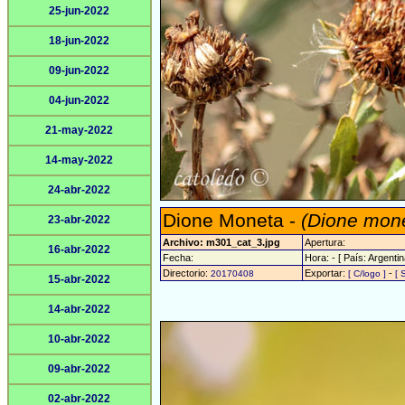
25-jun-2022
18-jun-2022
09-jun-2022
04-jun-2022
21-may-2022
14-may-2022
24-abr-2022
Dione Moneta -
(Dione mon
23-abr-2022
Archivo: m301_cat_3.jpg
Apertura:
16-abr-2022
Fecha:
Hora: - [ País: Argentin
Directorio:
Exportar:
-
20170408
[ C/logo ]
[ 
15-abr-2022
14-abr-2022
10-abr-2022
09-abr-2022
02-abr-2022