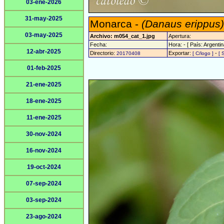
03-ene-2026
31-may-2025
Monarca -
(Danaus erippus)
03-may-2025
Archivo: m054_cat_1.jpg
Apertura:
Fecha:
Hora: - [ País: Argentin
12-abr-2025
Directorio:
Exportar:
-
20170408
[ C/logo ]
[ 
01-feb-2025
21-ene-2025
18-ene-2025
11-ene-2025
30-nov-2024
16-nov-2024
19-oct-2024
07-sep-2024
03-sep-2024
23-ago-2024