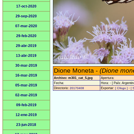
17-oct-2020
29-sep-2020
07-mar-2020
29-feb-2020
29-abr-2019
13-abr-2019
30-mar-2019
Dione Moneta -
(Dione mon
16-mar-2019
Archivo: m301_cat_5.jpg
Apertura:
Fecha:
Hora: - [ País: Argentin
05-mar-2019
Directorio:
Exportar:
-
20170408
[ C/logo ]
[ 
02-mar-2019
09-feb-2019
12-ene-2019
23-jun-2018