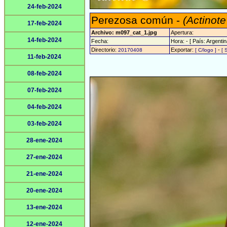
24-feb-2024
Perezosa común -
(Actinote
17-feb-2024
Archivo: m097_cat_1.jpg
Apertura:
14-feb-2024
Fecha:
Hora: - [ País: Argentin
Directorio:
Exportar:
-
20170408
[ C/logo ]
[ 
11-feb-2024
08-feb-2024
07-feb-2024
04-feb-2024
03-feb-2024
28-ene-2024
27-ene-2024
21-ene-2024
20-ene-2024
13-ene-2024
12-ene-2024