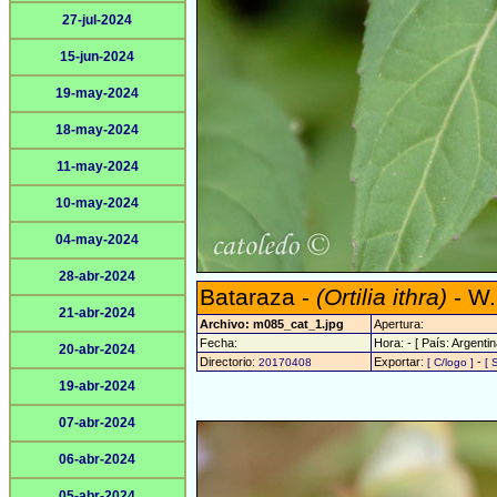
27-jul-2024
15-jun-2024
19-may-2024
18-may-2024
11-may-2024
10-may-2024
04-may-2024
28-abr-2024
Bataraza -
(Ortilia ithra)
- W.
21-abr-2024
Archivo: m085_cat_1.jpg
Apertura:
Fecha:
Hora: - [ País: Argentin
20-abr-2024
Directorio:
Exportar:
-
20170408
[ C/logo ]
[ 
19-abr-2024
07-abr-2024
06-abr-2024
05-abr-2024