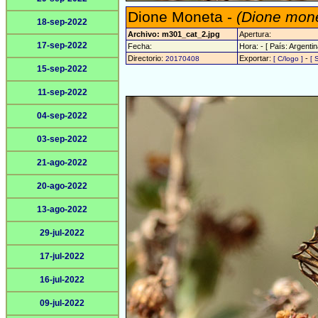
Dione Moneta -
(Dione mon
18-sep-2022
Archivo: m301_cat_2.jpg
Apertura:
17-sep-2022
Fecha:
Hora: - [ País: Argentin
Directorio:
Exportar:
-
20170408
[ C/logo ]
[ 
15-sep-2022
11-sep-2022
04-sep-2022
03-sep-2022
21-ago-2022
20-ago-2022
13-ago-2022
29-jul-2022
17-jul-2022
16-jul-2022
09-jul-2022