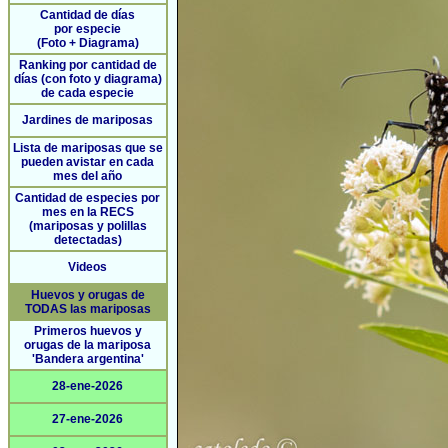
Cantidad de días
por especie
(Foto + Diagrama)
Ranking por cantidad de
días (con foto y diagrama)
de cada especie
Jardines de mariposas
Lista de mariposas que se
pueden avistar en cada
mes del año
Cantidad de especies por
mes en la RECS
(mariposas y polillas
detectadas)
Videos
Huevos y orugas de
TODAS las mariposas
Primeros huevos y
orugas de la mariposa
'Bandera argentina'
28-ene-2026
27-ene-2026