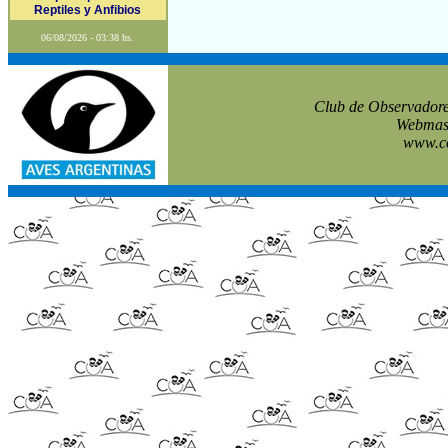
Reptiles y Anfibios
06/08/2026 - 03:38 hs.
Club de Observadore
Webmast
www.co