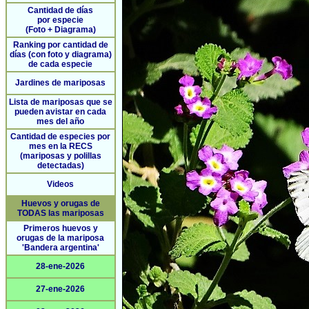
Cantidad de días
por especie
(Foto + Diagrama)
Ranking por cantidad de
días (con foto y diagrama)
de cada especie
Jardines de mariposas
Lista de mariposas que se
pueden avistar en cada
mes del año
Cantidad de especies por
mes en la RECS
(mariposas y polillas
detectadas)
Videos
Huevos y orugas de
TODAS las mariposas
Primeros huevos y
orugas de la mariposa
'Bandera argentina'
28-ene-2026
27-ene-2026