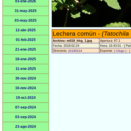
03-ene-2026
31-may-2025
03-may-2025
12-abr-2025
Lechera común -
(Tatochila
01-feb-2025
Archivo: m019_hhg_1.jpg
Apertura: f/7.1
Fecha: 2018:02:24
Hora: 16:43:01 - [ Paí
21-ene-2025
Directorio:
Exportar:
-
20180224
[ C/logo ]
[
18-ene-2025
11-ene-2025
30-nov-2024
16-nov-2024
19-oct-2024
07-sep-2024
03-sep-2024
23-ago-2024