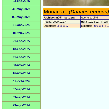
03-ene-2026
31-may-2025
Monarca -
(Danaus erippus)
03-may-2025
Archivo: m054_jst_1.jpg
Apertura: f/5.6
Fecha: 2020:10:17
Hora: 10:23:02 - [ País:
12-abr-2025
Directorio:
Exportar:
-
20201017
[ C/logo ]
[ S
01-feb-2025
21-ene-2025
18-ene-2025
11-ene-2025
30-nov-2024
16-nov-2024
19-oct-2024
07-sep-2024
03-sep-2024
23-ago-2024