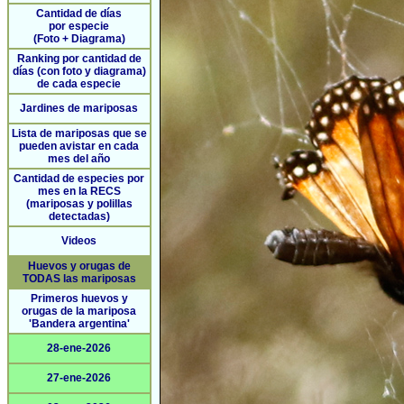
Cantidad de días
por especie
(Foto + Diagrama)
Ranking por cantidad de
días (con foto y diagrama)
de cada especie
Jardines de mariposas
Lista de mariposas que se
pueden avistar en cada
mes del año
Cantidad de especies por
mes en la RECS
(mariposas y polillas
detectadas)
Videos
Huevos y orugas de
TODAS las mariposas
Primeros huevos y
orugas de la mariposa
'Bandera argentina'
28-ene-2026
27-ene-2026