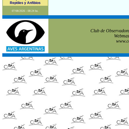
Reptiles y Anfibios
07/08/2026 - 08:24 hs.
Club de Observadore
Webmast
www.co