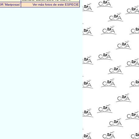
OR 'Mariposas'
Ver más fotos de este ESPECIE