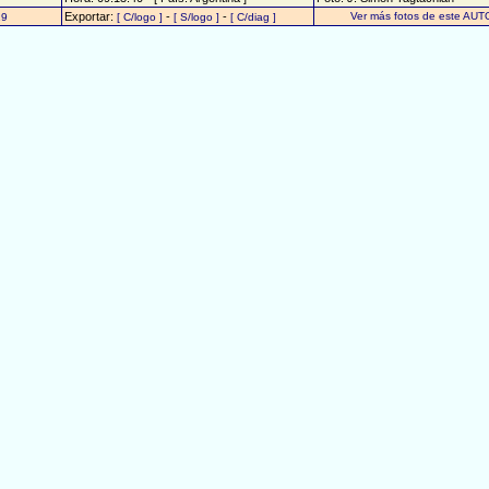
Exportar:
-
-
Ver más fotos de este AUT
19
[ C/logo ]
[ S/logo ]
[ C/diag ]