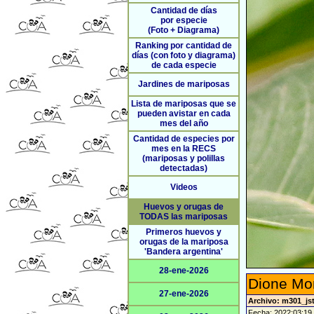
Cantidad de días
por especie
(Foto + Diagrama)
Ranking por cantidad de
días (con foto y diagrama)
de cada especie
Jardines de mariposas
Lista de mariposas que se
pueden avistar en cada
mes del año
Cantidad de especies por
mes en la RECS
(mariposas y polillas
detectadas)
Videos
Huevos y orugas de
TODAS las mariposas
Primeros huevos y
orugas de la mariposa
'Bandera argentina'
28-ene-2026
Dione Mo
27-ene-2026
Archivo: m301_jst
Fecha: 2022:03:19