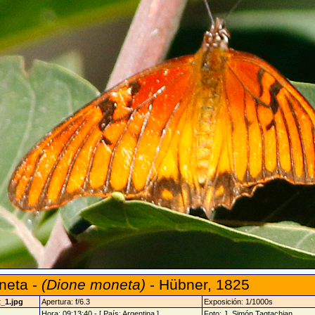
neta -
(Dione moneta)
- Hübner, 1825
_1.jpg
Apertura: f/6.3
Exposición: 1/1000s
Hora: 09:13:40 - [ País: Argentina ]
Foto: J. Simón Tagtachian