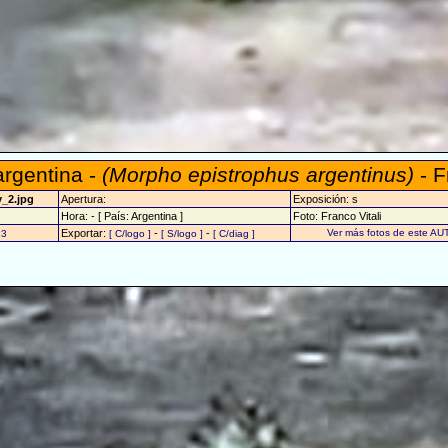
rgentina -
(Morpho epistrophus argentinus)
- F
v_2.jpg
Apertura:
Exposición: s
Hora: - [ País: Argentina ]
Foto: Franco Vitali
Exportar:
-
-
Ver más fotos de este AU
23
[ C/logo ]
[ S/logo ]
[ C/diag ]