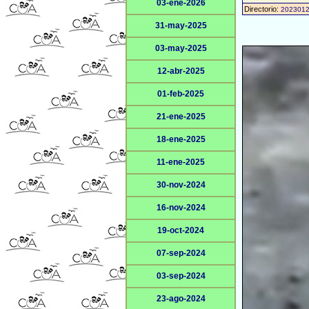
03-ene-2026
Directorio:
202301
31-may-2025
03-may-2025
12-abr-2025
01-feb-2025
21-ene-2025
18-ene-2025
11-ene-2025
30-nov-2024
16-nov-2024
19-oct-2024
07-sep-2024
03-sep-2024
23-ago-2024