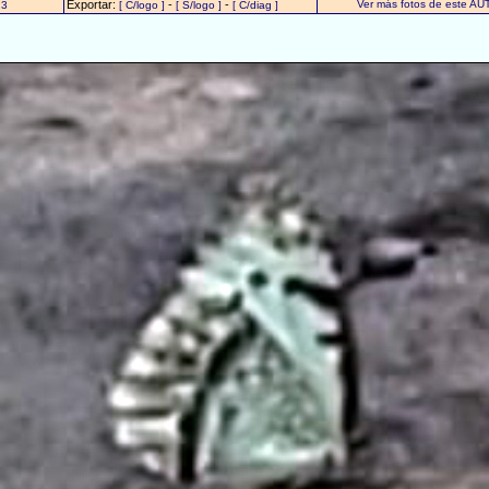
Exportar:
-
-
Ver más fotos de este AU
23
[ C/logo ]
[ S/logo ]
[ C/diag ]