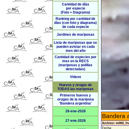
Cantidad de días
por especie
(Foto + Diagrama)
Ranking por cantidad de
días (con foto y diagrama)
de cada especie
Jardines de mariposas
Lista de mariposas que se
pueden avistar en cada
mes del año
Cantidad de especies por
mes en la RECS
(mariposas y polillas
detectadas)
Videos
Huevos y orugas de
TODAS las mariposas
Primeros huevos y
orugas de la mariposa
'Bandera argentina'
28-ene-2026
Bandera a
27-ene-2026
Archivo: m060_fr
Fecha: