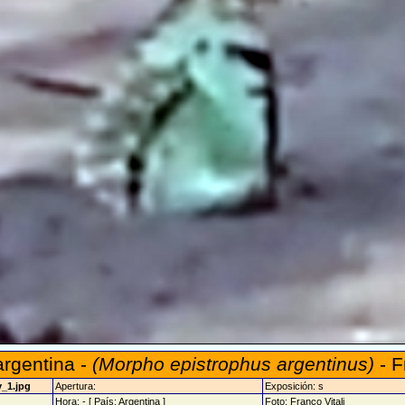
rgentina -
(Morpho epistrophus argentinus)
- F
v_1.jpg
Apertura:
Exposición: s
Hora: - [ País: Argentina ]
Foto: Franco Vitali