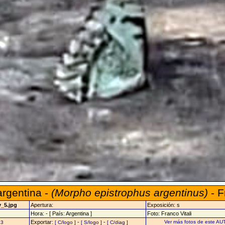
rgentina -
(Morpho epistrophus argentinus)
- F
v_5.jpg
Apertura:
Exposición: s
Hora: - [ País: Argentina ]
Foto: Franco Vitali
Exportar:
-
-
Ver más fotos de este AU
23
[ C/logo ]
[ S/logo ]
[ C/diag ]