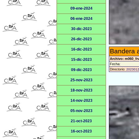
09-ene-2024
06-ene-2024
30-dic-2023
26-dic-2023
16-dic-2023
Bandera a
Archivo: m060_fr
15-dic-2023
Fecha:
Directorio:
09-dic-2023
202301
25-nov-2023
18-nov-2023
14-nov-2023
05-nov-2023
21-oct-2023
16-oct-2023