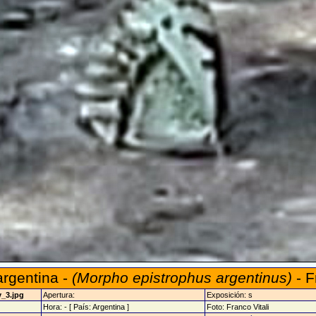
rgentina -
(Morpho epistrophus argentinus)
- F
v_3.jpg
Apertura:
Exposición: s
Hora: - [ País: Argentina ]
Foto: Franco Vitali