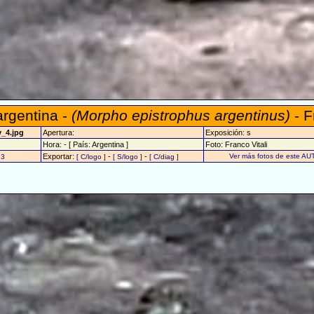
rgentina -
(Morpho epistrophus argentinus)
- F
v_4.jpg
Apertura:
Exposición: s
Hora: - [ País: Argentina ]
Foto: Franco Vitali
Exportar:
-
-
Ver más fotos de este AU
23
[ C/logo ]
[ S/logo ]
[ C/diag ]