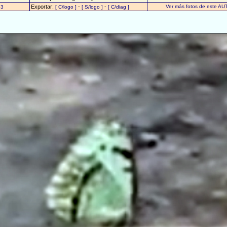
Exportar:
-
-
Ver más fotos de este AU
23
[ C/logo ]
[ S/logo ]
[ C/diag ]