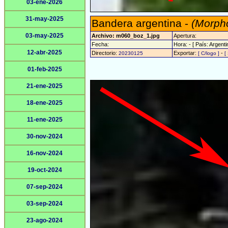
03-ene-2026
31-may-2025
Bandera argentina -
(Morpho
03-may-2025
Archivo: m060_boz_1.jpg
Apertura:
Fecha:
Hora: - [ País: Argenti
12-abr-2025
Directorio:
Exportar:
-
20230125
[ C/logo ]
[
01-feb-2025
21-ene-2025
18-ene-2025
11-ene-2025
30-nov-2024
16-nov-2024
19-oct-2024
07-sep-2024
03-sep-2024
23-ago-2024