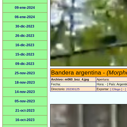
09-ene-2024
06-ene-2024
30-dic-2023
26-dic-2023
16-dic-2023
15-dic-2023
09-dic-2023
Bandera argentina -
(Morpho
25-nov-2023
Archivo: m060_boz_4.jpg
Apertura:
18-nov-2023
Fecha:
Hora: - [ País: Argenti
Directorio:
Exportar:
-
20230125
[ C/logo ]
[
14-nov-2023
05-nov-2023
21-oct-2023
16-oct-2023