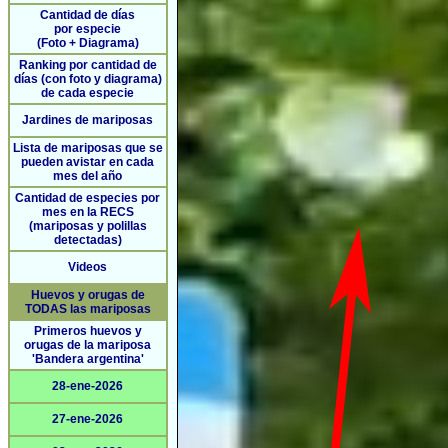
Cantidad de días
por especie
(Foto + Diagrama)
Ranking por cantidad de
días (con foto y diagrama)
de cada especie
Jardines de mariposas
Lista de mariposas que se
pueden avistar en cada
mes del año
Cantidad de especies por
mes en la RECS
(mariposas y polillas
detectadas)
Videos
Huevos y orugas de
TODAS las mariposas
Primeros huevos y
orugas de la mariposa
'Bandera argentina'
28-ene-2026
27-ene-2026