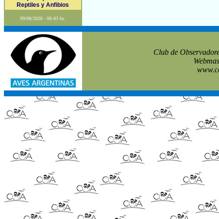
Reptiles y Anfibios
09/08/2026 - 06:43 hs.
Club de Observadore
Webmast
www.co