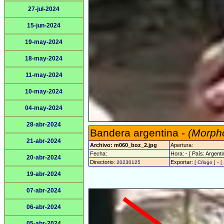
27-jul-2024
15-jun-2024
19-may-2024
18-may-2024
11-may-2024
10-may-2024
04-may-2024
28-abr-2024
Bandera argentina -
(Morpho
21-abr-2024
Archivo: m060_boz_2.jpg
Apertura:
Fecha:
Hora: - [ País: Argenti
20-abr-2024
Directorio:
Exportar:
-
20230125
[ C/logo ]
[
19-abr-2024
07-abr-2024
06-abr-2024
05-abr-2024