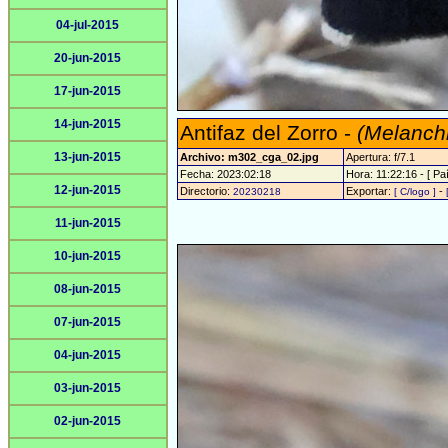
04-jul-2015
20-jun-2015
17-jun-2015
14-jun-2015
Antifaz del Zorro -
(Melanchr
13-jun-2015
Archivo: m302_cga_02.jpg
Apertura: f/7.1
Fecha: 2023:02:18
Hora: 11:22:16 - [ Paí
12-jun-2015
Directorio:
Exportar:
-
20230218
[ C/logo ]
11-jun-2015
10-jun-2015
08-jun-2015
07-jun-2015
04-jun-2015
03-jun-2015
02-jun-2015