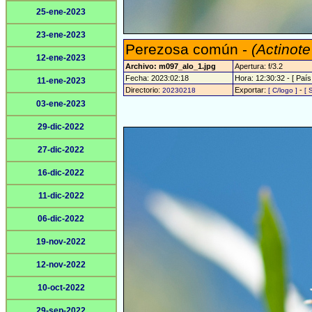
25-ene-2023
23-ene-2023
Perezosa común -
(Actinote
12-ene-2023
Archivo: m097_alo_1.jpg
Apertura: f/3.2
Fecha: 2023:02:18
Hora: 12:30:32 - [ País
11-ene-2023
Directorio:
Exportar:
-
20230218
[ C/logo ]
[ 
03-ene-2023
29-dic-2022
27-dic-2022
16-dic-2022
11-dic-2022
06-dic-2022
19-nov-2022
12-nov-2022
10-oct-2022
29-sep-2022