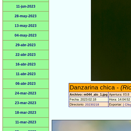
11-jun-2023
28-may-2023
13-may-2023
04-may-2023
29-abr-2023
22-abr-2023
16-abr-2023
11-abr-2023
06-abr-2023
Danzarina chica -
(Ri
24-mar-2023
Archivo: m044_alo_1.jpg
Apertura: f/3.8
Fecha: 2023:02:18
Hora: 14:04:52 -
23-mar-2023
Directorio:
Exportar:
20230218
[ C/lo
18-mar-2023
11-mar-2023