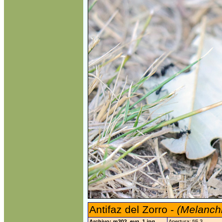
Antifaz del Zorro -
(Melanchr
Archivo: m302_eyg_1.jpg
Apertura: f/6.3