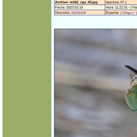
Archivo: m302_cga_05.jpg
Apertura: f/7.1
Fecha: 2023:02:18
Hora: 11:22:31 - [ Paí
Directorio:
Exportar:
-
20230218
[ C/logo ]