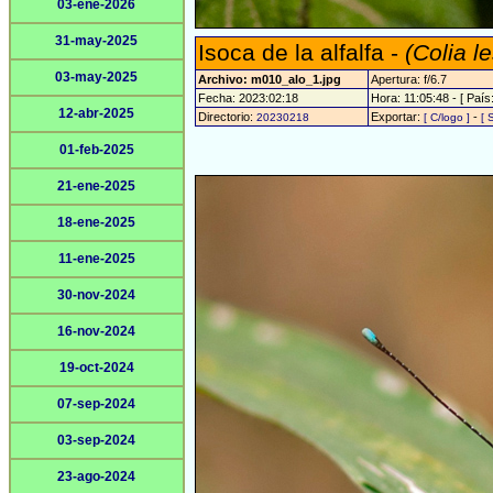
03-ene-2026
31-may-2025
Isoca de la alfalfa -
(Colia l
03-may-2025
Archivo: m010_alo_1.jpg
Apertura: f/6.7
Fecha: 2023:02:18
Hora: 11:05:48 - [ País:
12-abr-2025
Directorio:
Exportar:
-
20230218
[ C/logo ]
[ 
01-feb-2025
21-ene-2025
18-ene-2025
11-ene-2025
30-nov-2024
16-nov-2024
19-oct-2024
07-sep-2024
03-sep-2024
23-ago-2024