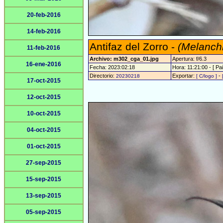
20-feb-2016
14-feb-2016
Antifaz del Zorro -
(Melanchr
11-feb-2016
Archivo: m302_cga_01.jpg
Apertura: f/6.3
16-ene-2016
Fecha: 2023:02:18
Hora: 11:21:00 - [ Paí
Directorio:
Exportar:
-
20230218
[ C/logo ]
17-oct-2015
12-oct-2015
10-oct-2015
04-oct-2015
01-oct-2015
27-sep-2015
15-sep-2015
13-sep-2015
05-sep-2015