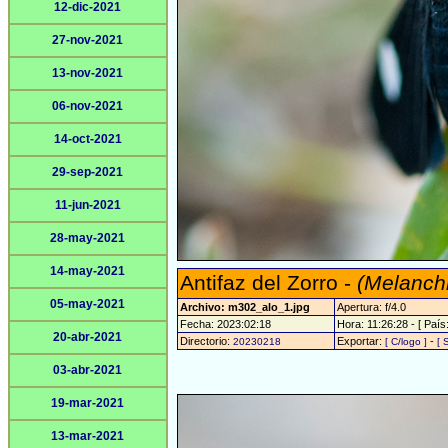
12-dic-2021
27-nov-2021
13-nov-2021
06-nov-2021
14-oct-2021
29-sep-2021
11-jun-2021
28-may-2021
14-may-2021
Antifaz del Zorro -
(Melanchr
05-may-2021
Archivo: m302_alo_1.jpg
Apertura: f/4.0
Fecha: 2023:02:18
Hora: 11:26:28 - [ País:
20-abr-2021
Directorio:
Exportar:
-
20230218
[ C/logo ]
[ 
03-abr-2021
19-mar-2021
13-mar-2021