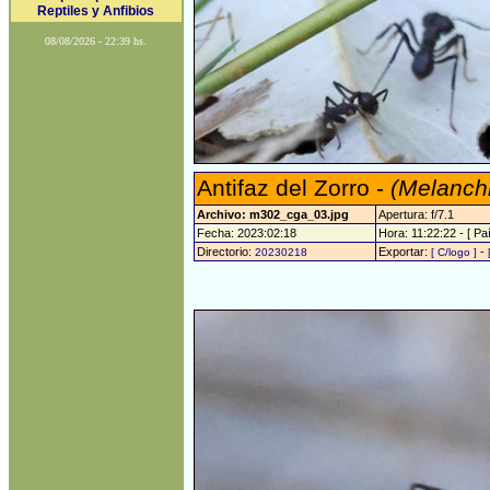
Reptiles y Anfibios
08/08/2026 - 22:39 hs.
Antifaz del Zorro -
(Melanchr
Archivo: m302_cga_03.jpg
Apertura: f/7.1
Fecha: 2023:02:18
Hora: 11:22:22 - [ Paí
Directorio:
Exportar:
-
20230218
[ C/logo ]