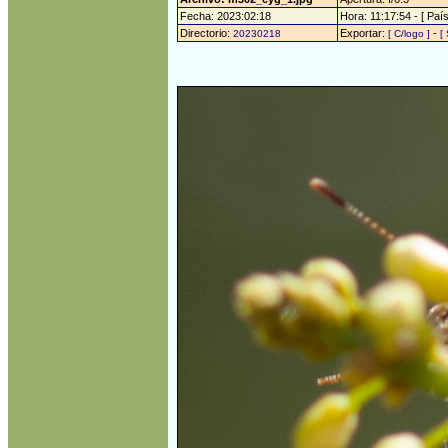
Fecha: 2023:02:18
Hora: 11:17:54 - [ País
Directorio:
Exportar:
-
20230218
[ C/logo ]
[