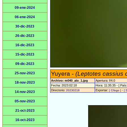
09-ene-2024
06-ene-2024
30-dic-2023
26-dic-2023
16-dic-2023
15-dic-2023
09-dic-2023
Yuyera -
(Leptotes cassius 
25-nov-2023
Archivo: m040_alo_1.jpg
Apertura: f/4.0
18-nov-2023
Fecha: 2023:02:18
Hora: 11:35:35 - [ País:
Directorio:
Exportar:
-
20230218
[ C/logo ]
[ 
14-nov-2023
05-nov-2023
21-oct-2023
16-oct-2023