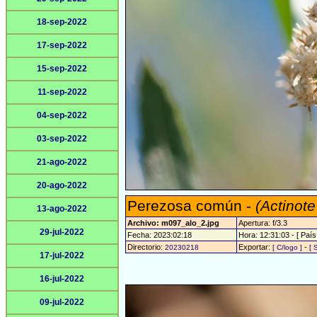
18-sep-2022
17-sep-2022
15-sep-2022
11-sep-2022
04-sep-2022
03-sep-2022
21-ago-2022
20-ago-2022
Perezosa común -
(Actinote
13-ago-2022
Archivo: m097_alo_2.jpg
Apertura: f/3.3
29-jul-2022
Fecha: 2023:02:18
Hora: 12:31:03 - [ País
Directorio:
Exportar:
-
20230218
[ C/logo ]
[ 
17-jul-2022
16-jul-2022
09-jul-2022