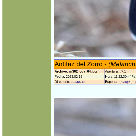
Antifaz del Zorro -
(Melanchr
Archivo: m302_cga_04.jpg
Apertura: f/7.1
Fecha: 2023:02:18
Hora: 11:22:30 - [ Paí
Directorio:
Exportar:
-
20230218
[ C/logo ]