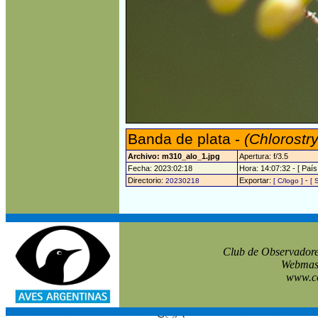
Banda de plata -
(Chlorostr
Archivo: m310_alo_1.jpg
Apertura: f/3.5
Fecha: 2023:02:18
Hora: 14:07:32 - [ País
Directorio:
Exportar:
-
20230218
[ C/logo ]
[ 
Club de Observadore
Webmast
www.co