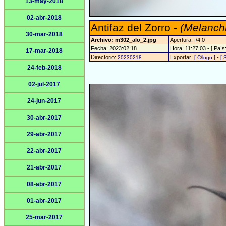
13-may-2018
02-abr-2018
Antifaz del Zorro -
(Melanchr
30-mar-2018
Archivo: m302_alo_2.jpg
Apertura: f/4.0
Fecha: 2023:02:18
Hora: 11:27:03 - [ País:
17-mar-2018
Directorio:
Exportar:
-
20230218
[ C/logo ]
[ 
24-feb-2018
02-jul-2017
24-jun-2017
30-abr-2017
29-abr-2017
22-abr-2017
21-abr-2017
08-abr-2017
01-abr-2017
25-mar-2017