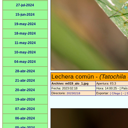
27-jul-2024
15-jun-2024
19-may-2024
18-may-2024
11-may-2024
10-may-2024
04-may-2024
28-abr-2024
Lechera común -
(Tatochila
21-abr-2024
Archivo: m019_alo_1.jpg
Apertura: f/3.3
Fecha: 2023:02:18
Hora: 14:00:25 - [ País
20-abr-2024
Directorio:
Exportar:
-
20230218
[ C/logo ]
[ 
19-abr-2024
07-abr-2024
06-abr-2024
05-abr-2024