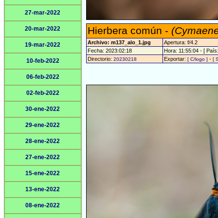
27-mar-2022
Hierbera común -
(Cymaenes
20-mar-2022
Archivo: m137_alo_1.jpg
Apertura: f/4.2
19-mar-2022
Fecha: 2023:02:18
Hora: 11:55:04 - [ País:
Directorio:
Exportar:
-
20230218
[ C/logo ]
[ 
10-feb-2022
06-feb-2022
02-feb-2022
30-ene-2022
29-ene-2022
28-ene-2022
27-ene-2022
15-ene-2022
13-ene-2022
08-ene-2022