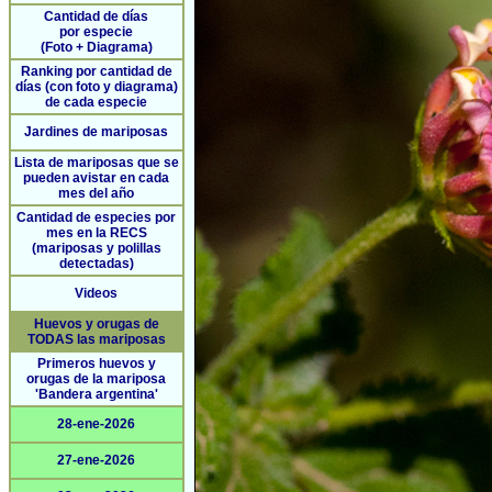
Cantidad de días
por especie
(Foto + Diagrama)
Ranking por cantidad de
días (con foto y diagrama)
de cada especie
Jardines de mariposas
Lista de mariposas que se
pueden avistar en cada
mes del año
Cantidad de especies por
mes en la RECS
(mariposas y polillas
detectadas)
Videos
Huevos y orugas de
TODAS las mariposas
Primeros huevos y
orugas de la mariposa
'Bandera argentina'
28-ene-2026
27-ene-2026