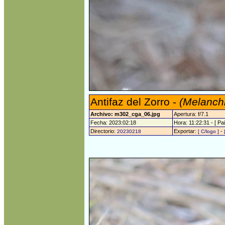
Antifaz del Zorro -
(Melanchr
Archivo: m302_cga_06.jpg
Apertura: f/7.1
Fecha: 2023:02:18
Hora: 11:22:31 - [ Paí
Directorio:
Exportar:
-
20230218
[ C/logo ]