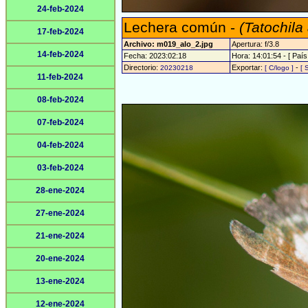
24-feb-2024
Lechera común -
(Tatochila
17-feb-2024
Archivo: m019_alo_2.jpg
Apertura: f/3.8
14-feb-2024
Fecha: 2023:02:18
Hora: 14:01:54 - [ País
Directorio:
Exportar:
-
20230218
[ C/logo ]
[ 
11-feb-2024
08-feb-2024
07-feb-2024
04-feb-2024
03-feb-2024
28-ene-2024
27-ene-2024
21-ene-2024
20-ene-2024
13-ene-2024
12-ene-2024