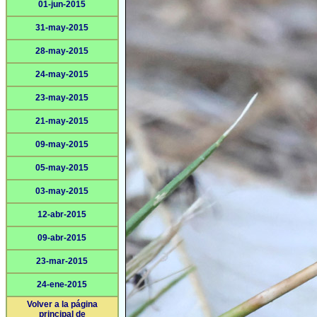
01-jun-2015
31-may-2015
28-may-2015
24-may-2015
23-may-2015
21-may-2015
09-may-2015
05-may-2015
03-may-2015
12-abr-2015
09-abr-2015
23-mar-2015
24-ene-2015
Volver a la página
principal de