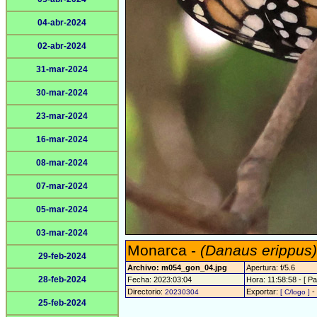
04-abr-2024
02-abr-2024
31-mar-2024
30-mar-2024
23-mar-2024
16-mar-2024
08-mar-2024
07-mar-2024
05-mar-2024
03-mar-2024
Monarca -
(Danaus erippus)
29-feb-2024
Archivo: m054_gon_04.jpg
Apertura: f/5.6
28-feb-2024
Fecha: 2023:03:04
Hora: 11:58:58 - [ Pa
Directorio:
Exportar:
-
20230304
[ C/logo ]
25-feb-2024