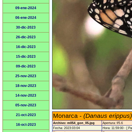
09-ene-2024
06-ene-2024
30-dic-2023
26-dic-2023
16-dic-2023
15-dic-2023
09-dic-2023
25-nov-2023
18-nov-2023
14-nov-2023
05-nov-2023
Monarca -
(Danaus erippus)
21-oct-2023
Archivo: m054_gon_05.jpg
Apertura: f/5.6
16-oct-2023
Fecha: 2023:03:04
Hora: 11:59:00 - [ Pa