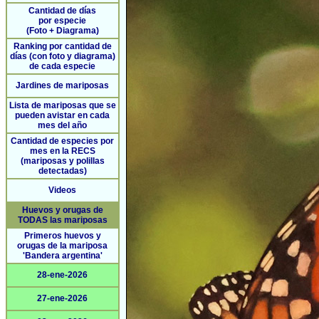
Cantidad de días
por especie
(Foto + Diagrama)
Ranking por cantidad de
días (con foto y diagrama)
de cada especie
Jardines de mariposas
Lista de mariposas que se
pueden avistar en cada
mes del año
Cantidad de especies por
mes en la RECS
(mariposas y polillas
detectadas)
Videos
Huevos y orugas de
TODAS las mariposas
Primeros huevos y
orugas de la mariposa
'Bandera argentina'
28-ene-2026
27-ene-2026