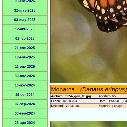
03-ene-2026
31-may-2025
03-may-2025
12-abr-2025
01-feb-2025
21-ene-2025
18-ene-2025
11-ene-2025
30-nov-2024
16-nov-2024
Monarca -
(Danaus erippus)
19-oct-2024
Archivo: m054_gon_03.jpg
Apertura: f/5.6
Fecha: 2023:03:04
Hora: 11:54:50 - [ Pa
07-sep-2024
Directorio:
Exportar:
-
20230304
[ C/logo ]
03-sep-2024
23-ago-2024