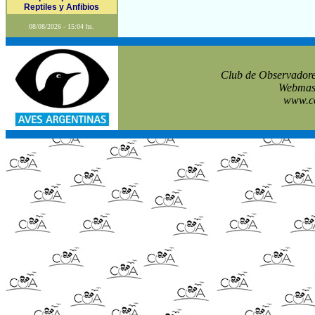
Reptiles y Anfibios
08/08/2026 - 15:04 hs.
Club de Observadore
Webmast
www.co