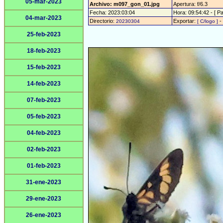
05-mar-2023
Archivo: m097_gon_01.jpg
Apertura: f/6.3
Fecha: 2023:03:04
Hora: 09:54:42 - [ Pa
04-mar-2023
Directorio:
Exportar:
-
20230304
[ C/logo ]
25-feb-2023
18-feb-2023
15-feb-2023
14-feb-2023
07-feb-2023
05-feb-2023
04-feb-2023
02-feb-2023
01-feb-2023
31-ene-2023
29-ene-2023
26-ene-2023