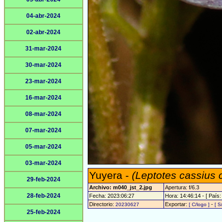
04-abr-2024
02-abr-2024
31-mar-2024
30-mar-2024
23-mar-2024
16-mar-2024
08-mar-2024
07-mar-2024
05-mar-2024
03-mar-2024
Yuyera -
(Leptotes cassius 
29-feb-2024
Archivo: m040_jst_2.jpg
Apertura: f/6.3
28-feb-2024
Fecha: 2023:06:27
Hora: 14:46:14 - [ País:
Directorio:
Exportar:
-
20230627
[ C/logo ]
[ S
25-feb-2024