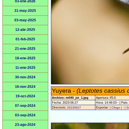
03-ene-2026
31-may-2025
03-may-2025
12-abr-2025
01-feb-2025
21-ene-2025
18-ene-2025
11-ene-2025
30-nov-2024
16-nov-2024
Yuyera -
(Leptotes cassius 
19-oct-2024
Archivo: m040_jst_1.jpg
Apertura: f/5.6
Fecha: 2023:06:27
Hora: 14:46:03 - [ País:
07-sep-2024
Directorio:
Exportar:
-
20230627
[ C/logo ]
[ S
03-sep-2024
23-ago-2024