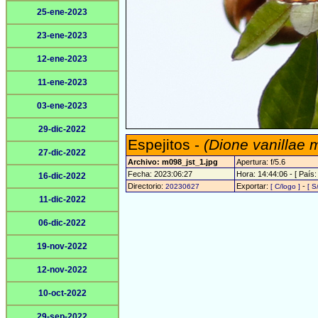
25-ene-2023
23-ene-2023
12-ene-2023
11-ene-2023
03-ene-2023
29-dic-2022
Espejitos -
(Dione vanillae 
27-dic-2022
Archivo: m098_jst_1.jpg
Apertura: f/5.6
Fecha: 2023:06:27
Hora: 14:44:06 - [ País:
16-dic-2022
Directorio:
Exportar:
-
20230627
[ C/logo ]
[ S
11-dic-2022
06-dic-2022
19-nov-2022
12-nov-2022
10-oct-2022
29-sep-2022