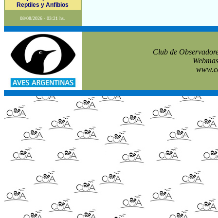
Reptiles y Anfibios
08/08/2026 - 03:21 hs.
Club de Observadore
Webmast
www.co