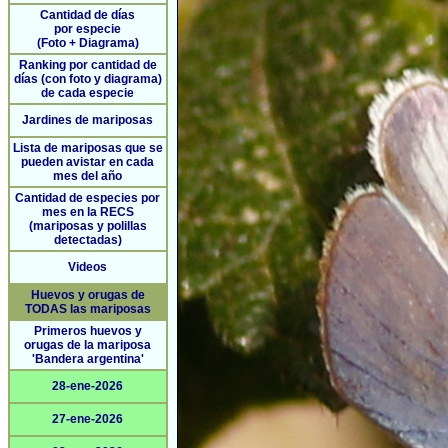
Cantidad de días
por especie
(Foto + Diagrama)
Ranking por cantidad de
días (con foto y diagrama)
de cada especie
Jardines de mariposas
Lista de mariposas que se
pueden avistar en cada
mes del año
Cantidad de especies por
mes en la RECS
(mariposas y polillas
detectadas)
Videos
Huevos y orugas de
TODAS las mariposas
Primeros huevos y
orugas de la mariposa
'Bandera argentina'
28-ene-2026
27-ene-2026