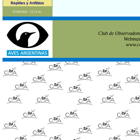
Reptiles y Anfibios
07/08/2026 - 15:12 hs.
Club de Observadore
Webmast
www.co