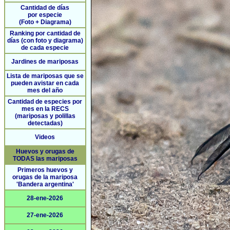
Cantidad de días
por especie
(Foto + Diagrama)
Ranking por cantidad de
días (con foto y diagrama)
de cada especie
Jardines de mariposas
Lista de mariposas que se
pueden avistar en cada
mes del año
Cantidad de especies por
mes en la RECS
(mariposas y polillas
detectadas)
Videos
Huevos y orugas de
TODAS las mariposas
Primeros huevos y
orugas de la mariposa
'Bandera argentina'
28-ene-2026
27-ene-2026