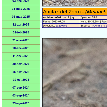
03-ene-2026
31-may-2025
Antifaz del Zorro -
(Melanchr
03-may-2025
Archivo: m302_bal_1.jpg
Apertura: f/5.6
Fecha: 2023:07:08
Hora: 10:33:38 - [ País
12-abr-2025
Directorio:
Exportar:
-
20230708
[ C/logo ]
[ 
01-feb-2025
21-ene-2025
18-ene-2025
11-ene-2025
30-nov-2024
16-nov-2024
19-oct-2024
07-sep-2024
03-sep-2024
23-ago-2024