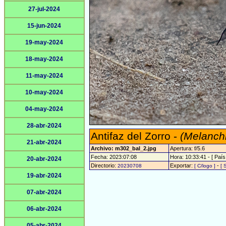
27-jul-2024
15-jun-2024
19-may-2024
18-may-2024
11-may-2024
10-may-2024
04-may-2024
28-abr-2024
Antifaz del Zorro -
(Melanchr
21-abr-2024
Archivo: m302_bal_2.jpg
Apertura: f/5.6
Fecha: 2023:07:08
Hora: 10:33:41 - [ País
20-abr-2024
Directorio:
Exportar:
-
20230708
[ C/logo ]
[ 
19-abr-2024
07-abr-2024
06-abr-2024
05-abr-2024