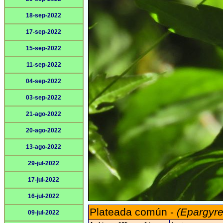
18-sep-2022
17-sep-2022
15-sep-2022
11-sep-2022
04-sep-2022
03-sep-2022
21-ago-2022
20-ago-2022
13-ago-2022
29-jul-2022
17-jul-2022
16-jul-2022
Plateada común -
(Epargyre
09-jul-2022