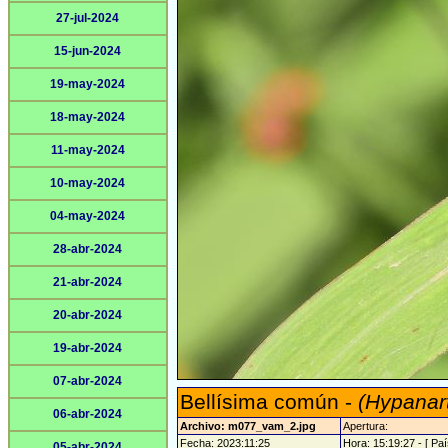
27-jul-2024
15-jun-2024
19-may-2024
18-may-2024
11-may-2024
10-may-2024
04-may-2024
28-abr-2024
21-abr-2024
20-abr-2024
19-abr-2024
07-abr-2024
Bellísima común -
(Hypanart
06-abr-2024
Archivo: m077_vam_2.jpg
Apertura:
Fecha: 2023:11:25
Hora: 15:19:27 - [ Paí
05-abr-2024