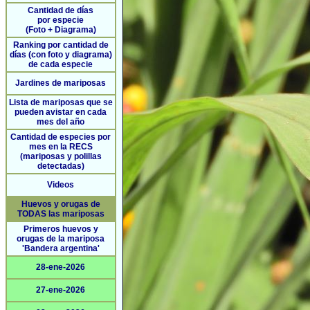
Cantidad de días
por especie
(Foto + Diagrama)
Ranking por cantidad de
días (con foto y diagrama)
de cada especie
Jardines de mariposas
Lista de mariposas que se
pueden avistar en cada
mes del año
Cantidad de especies por
mes en la RECS
(mariposas y polillas
detectadas)
Videos
Huevos y orugas de
TODAS las mariposas
Primeros huevos y
orugas de la mariposa
'Bandera argentina'
28-ene-2026
27-ene-2026