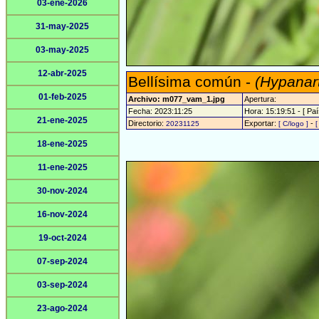
03-ene-2026
31-may-2025
03-may-2025
12-abr-2025
Bellísima común -
(Hypanart
01-feb-2025
Archivo: m077_vam_1.jpg
Apertura:
Fecha: 2023:11:25
Hora: 15:19:51 - [ Paí
21-ene-2025
Directorio:
Exportar:
-
20231125
[ C/logo ]
[
18-ene-2025
11-ene-2025
30-nov-2024
16-nov-2024
19-oct-2024
07-sep-2024
03-sep-2024
23-ago-2024