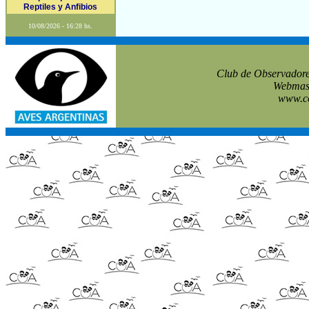
Reptiles y Anfibios
10/08/2026 - 16:28 hs.
Club de Observadore
Webmast
www.co