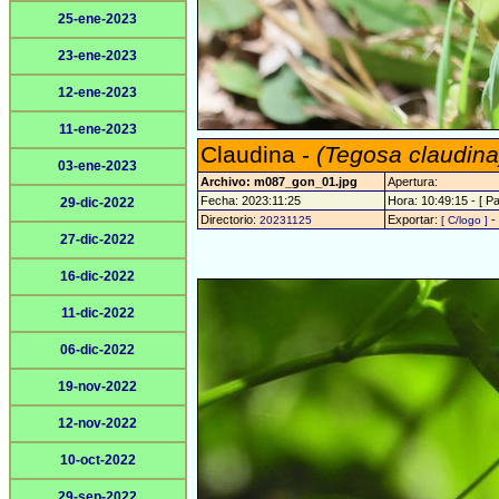
25-ene-2023
23-ene-2023
12-ene-2023
11-ene-2023
Claudina -
(Tegosa claudina
03-ene-2023
Archivo: m087_gon_01.jpg
Apertura:
Fecha: 2023:11:25
Hora: 10:49:15 - [ Pa
29-dic-2022
Directorio:
Exportar:
-
20231125
[ C/logo ]
27-dic-2022
16-dic-2022
11-dic-2022
06-dic-2022
19-nov-2022
12-nov-2022
10-oct-2022
29-sep-2022