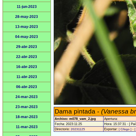
11-jun-2023
28-may-2023
13-may-2023
04-may-2023
29-abr-2023
22-abr-2023
16-abr-2023
11-abr-2023
06-abr-2023
24-mar-2023
23-mar-2023
Dama pintada -
(Vanessa br
18-mar-2023
Archivo: m078_vam_2.jpg
Apertura:
Fecha: 2023:11:25
Hora: 15:37:31 - [ Paí
11-mar-2023
Directorio:
Exportar:
-
20231125
[ C/logo ]
[