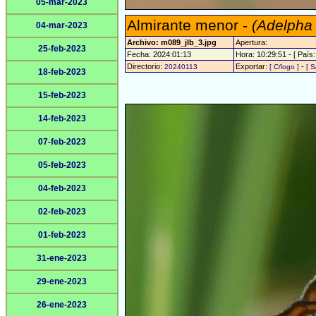
05-mar-2023
Almirante menor -
(Adelpha
04-mar-2023
Archivo: m089_jlb_3.jpg
Apertura:
25-feb-2023
Fecha: 2024:01:13
Hora: 10:29:51 - [ País:
Directorio:
Exportar:
-
20240113
[ C/logo ]
[ S
18-feb-2023
15-feb-2023
14-feb-2023
07-feb-2023
05-feb-2023
04-feb-2023
02-feb-2023
01-feb-2023
31-ene-2023
29-ene-2023
26-ene-2023