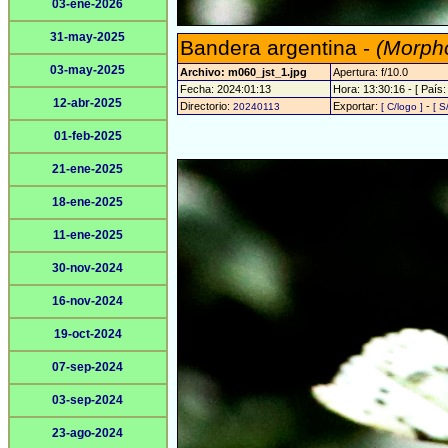
03-ene-2026
31-may-2025
Bandera argentina -
(Morpho
03-may-2025
Archivo: m060_jst_1.jpg
Apertura: f/10.0
Fecha: 2024:01:13
Hora: 13:30:16 - [ País:
12-abr-2025
Directorio:
Exportar:
-
20240113
[ C/logo ]
[ S
01-feb-2025
21-ene-2025
18-ene-2025
11-ene-2025
30-nov-2024
16-nov-2024
19-oct-2024
07-sep-2024
03-sep-2024
23-ago-2024