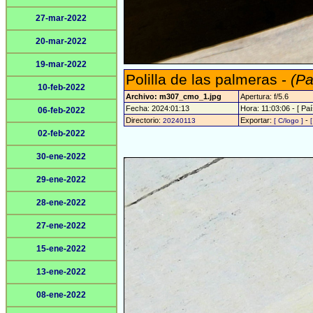
27-mar-2022
20-mar-2022
19-mar-2022
Polilla de las palmeras -
(Pa
10-feb-2022
Archivo: m307_cmo_1.jpg
Apertura: f/5.6
Fecha: 2024:01:13
Hora: 11:03:06 - [ Paí
06-feb-2022
Directorio:
Exportar:
-
20240113
[ C/logo ]
02-feb-2022
30-ene-2022
29-ene-2022
28-ene-2022
27-ene-2022
15-ene-2022
13-ene-2022
08-ene-2022