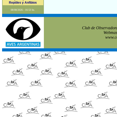
Reptiles y Anfibios
08/08/2026 - 16:53 hs.
Club de Observadore
Webmast
www.co