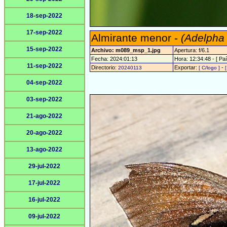
18-sep-2022
17-sep-2022
Almirante menor -
(Adelpha
15-sep-2022
Archivo: m089_msp_1.jpg
Apertura: f/6.1
Fecha: 2024:01:13
Hora: 12:34:48 - [ Paí
11-sep-2022
Directorio:
Exportar:
-
20240113
[ C/logo ]
04-sep-2022
03-sep-2022
21-ago-2022
20-ago-2022
13-ago-2022
29-jul-2022
17-jul-2022
16-jul-2022
09-jul-2022