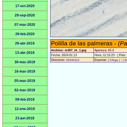
17-oct-2020
29-sep-2020
07-mar-2020
29-feb-2020
Polilla de las palmeras -
(Pa
29-abr-2019
Archivo: m307_tit_1.jpg
Apertura: f/5.0
13-abr-2019
Fecha: 2024:01:13
Hora: 11:15:23 - [ País:
Directorio:
Exportar:
-
20240113
[ C/logo ]
[ S
30-mar-2019
16-mar-2019
05-mar-2019
02-mar-2019
09-feb-2019
12-ene-2019
23-jun-2018