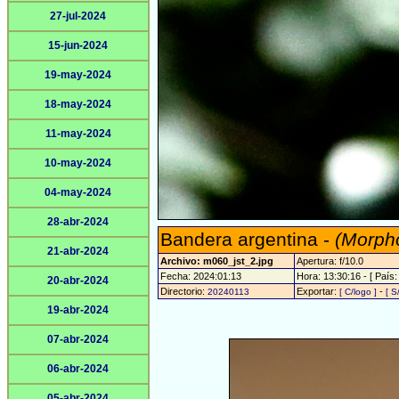
27-jul-2024
15-jun-2024
19-may-2024
18-may-2024
11-may-2024
10-may-2024
04-may-2024
28-abr-2024
Bandera argentina -
(Morpho
21-abr-2024
Archivo: m060_jst_2.jpg
Apertura: f/10.0
Fecha: 2024:01:13
Hora: 13:30:16 - [ País:
20-abr-2024
Directorio:
Exportar:
-
20240113
[ C/logo ]
[ S
19-abr-2024
07-abr-2024
06-abr-2024
05-abr-2024