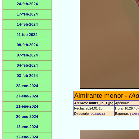
24-feb-2024
17-feb-2024
14-feb-2024
11-feb-2024
08-feb-2024
07-feb-2024
04-feb-2024
03-feb-2024
28-ene-2024
Almirante menor -
(A
27-ene-2024
Archivo: m089_jlb_1.jpg
Apertura:
21-ene-2024
Fecha: 2024:01:13
Hora: 10:29:48 -
Directorio:
Exportar:
20240113
[ C/lo
20-ene-2024
13-ene-2024
12-ene-2024