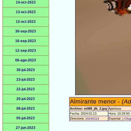
14-oct-2023
13-oct-2023
12-oct-2023
30-sep-2023
16-sep-2023
12-sep-2023
06-ago-2023
30-jul-2023
23-jul-2023
22-jul-2023
20-jul-2023
Almirante menor -
(A
08-jul-2023
Archivo: m089_jlb_2.jpg
Apertura:
Fecha: 2024:01:13
Hora: 10:29:50 -
05-jul-2023
Directorio:
Exportar:
20240113
[ C/lo
27-jun-2023