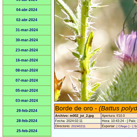
04-abr-2024
02-abr-2024
31-mar-2024
30-mar-2024
23-mar-2024
16-mar-2024
08-mar-2024
07-mar-2024
05-mar-2024
03-mar-2024
Borde de oro -
(Battus pol
29-feb-2024
Archivo: m002_jst_2.jpg
Apertura: f/10.0
28-feb-2024
Fecha: 2024:02:11
Hora: 10:43:24 - [ País:
Directorio:
Exportar:
-
20240211
[ C/logo ]
[ S
25-feb-2024