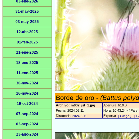
03-ene-2026
31-may-2025
03-may-2025
12-abr-2025
01-feb-2025
21-ene-2025
18-ene-2025
11-ene-2025
30-nov-2024
16-nov-2024
Borde de oro -
(Battus pol
19-oct-2024
Archivo: m002_jst_1.jpg
Apertura: f/10.0
Fecha: 2024:02:11
Hora: 10:43:24 - [ País:
07-sep-2024
Directorio:
Exportar:
-
20240211
[ C/logo ]
[ S
03-sep-2024
23-ago-2024