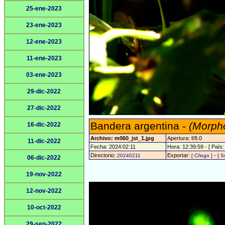
25-ene-2023
23-ene-2023
12-ene-2023
11-ene-2023
03-ene-2023
29-dic-2022
27-dic-2022
Bandera argentina -
(Morpho
16-dic-2022
Archivo: m060_jst_1.jpg
Apertura: f/8.0
11-dic-2022
Fecha: 2024:02:11
Hora: 12:39:59 - [ País:
Directorio:
Exportar:
-
20240211
[ C/logo ]
[ S
06-dic-2022
19-nov-2022
12-nov-2022
10-oct-2022
29-sep-2022