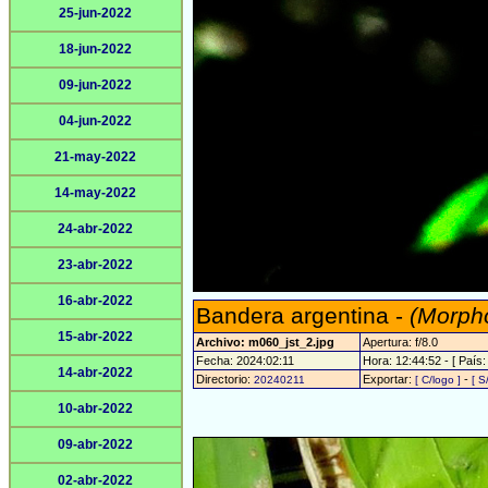
25-jun-2022
18-jun-2022
09-jun-2022
04-jun-2022
21-may-2022
14-may-2022
24-abr-2022
23-abr-2022
16-abr-2022
Bandera argentina -
(Morpho
15-abr-2022
Archivo: m060_jst_2.jpg
Apertura: f/8.0
Fecha: 2024:02:11
Hora: 12:44:52 - [ País:
14-abr-2022
Directorio:
Exportar:
-
20240211
[ C/logo ]
[ S
10-abr-2022
09-abr-2022
02-abr-2022