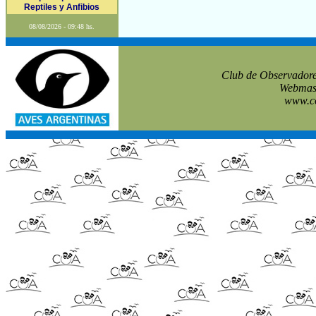
Reptiles y Anfibios
08/08/2026 - 09:48 hs.
Club de Observadore
Webmast
www.co