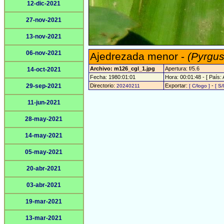
12-dic-2021
27-nov-2021
13-nov-2021
06-nov-2021
Ajedrezada menor -
(Pyrgus
Archivo: m126_cgl_1.jpg
Apertura: f/5.6
14-oct-2021
Fecha: 1980:01:01
Hora: 00:01:48 - [ País: 
29-sep-2021
Directorio:
Exportar:
-
20240211
[ C/logo ]
[ S/
11-jun-2021
28-may-2021
14-may-2021
05-may-2021
20-abr-2021
03-abr-2021
19-mar-2021
13-mar-2021