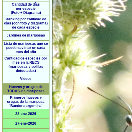
Cantidad de días
por especie
(Foto + Diagrama)
Ranking por cantidad de
días (con foto y diagrama)
de cada especie
Jardines de mariposas
Lista de mariposas que se
pueden avistar en cada
mes del año
Cantidad de especies por
mes en la RECS
(mariposas y polillas
detectadas)
Videos
Huevos y orugas de
TODAS las mariposas
Primeros huevos y
orugas de la mariposa
'Bandera argentina'
28-ene-2026
27-ene-2026