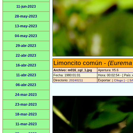
11-jun-2023
28-may-2023
13-may-2023
04-may-2023
29-abr-2023
22-abr-2023
Limoncito común -
(Eurema
16-abr-2023
Archivo: m016_cgl_1.jpg
Apertura: f/5.6
11-abr-2023
Fecha: 1980:01:01
Hora: 00:02:54 - [ País: 
Directorio:
Exportar:
-
20240211
[ C/logo ]
[ S/
06-abr-2023
24-mar-2023
23-mar-2023
18-mar-2023
11-mar-2023