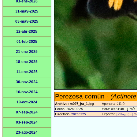
03-ene-2026
31-may-2025
03-may-2025
12-abr-2025
01-feb-2025
21-ene-2025
18-ene-2025
11-ene-2025
30-nov-2024
16-nov-2024
Perezosa común -
(Actinote
19-oct-2024
Archivo: m097_jst_1.jpg
Apertura: f/11.0
Fecha: 2024:02:25
Hora: 09:31:48 - [ País:
07-sep-2024
Directorio:
Exportar:
-
20240225
[ C/logo ]
[ S
03-sep-2024
23-ago-2024