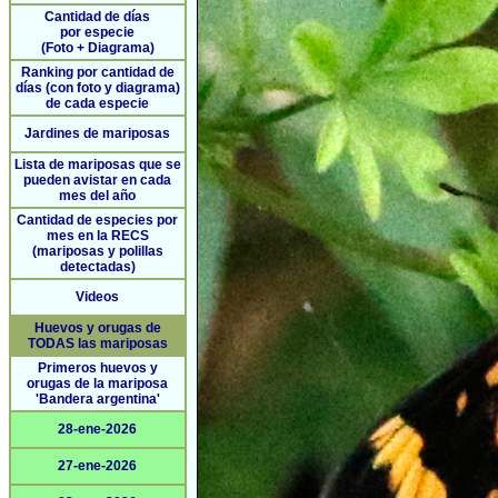
Cantidad de días
por especie
(Foto + Diagrama)
Ranking por cantidad de
días (con foto y diagrama)
de cada especie
Jardines de mariposas
Lista de mariposas que se
pueden avistar en cada
mes del año
Cantidad de especies por
mes en la RECS
(mariposas y polillas
detectadas)
Videos
Huevos y orugas de
TODAS las mariposas
Primeros huevos y
orugas de la mariposa
'Bandera argentina'
28-ene-2026
27-ene-2026