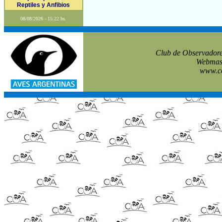
Reptiles y Anfibios
08/08/2026 - 15:22 hs.
Club de Observadore
Webmast
www.co