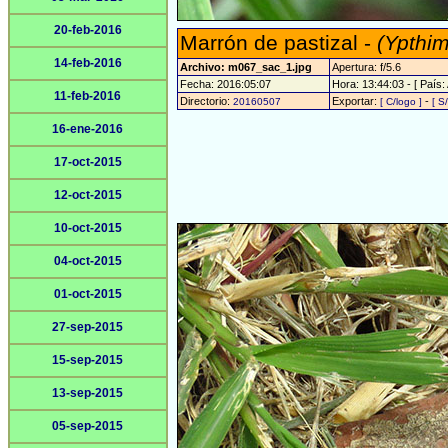
20-feb-2016
Marrón de pastizal -
(Ypthim
14-feb-2016
Archivo: m067_sac_1.jpg
Apertura: f/5.6
Fecha: 2016:05:07
Hora: 13:44:03 - [ País: 
11-feb-2016
Directorio:
Exportar:
-
20160507
[ C/logo ]
[ S
16-ene-2016
17-oct-2015
12-oct-2015
10-oct-2015
04-oct-2015
01-oct-2015
27-sep-2015
15-sep-2015
13-sep-2015
05-sep-2015