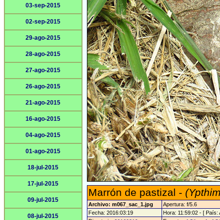
03-sep-2015
02-sep-2015
29-ago-2015
28-ago-2015
27-ago-2015
26-ago-2015
21-ago-2015
16-ago-2015
04-ago-2015
01-ago-2015
18-jul-2015
17-jul-2015
Marrón de pastizal -
(Ypthim
09-jul-2015
Archivo: m067_sac_1.jpg
Apertura: f/5.6
Fecha: 2016:03:19
Hora: 11:59:02 - [ País: 
08-jul-2015