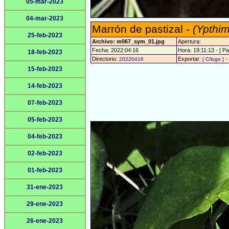
05-mar-2023
04-mar-2023
Marrón de pastizal -
(Ypthim
25-feb-2023
Archivo: m067_sym_01.jpg
Apertura:
Fecha: 2022:04:16
Hora: 19:11:13 - [ Pa
18-feb-2023
Directorio:
Exportar:
-
20220416
[ C/logo ]
15-feb-2023
14-feb-2023
07-feb-2023
05-feb-2023
04-feb-2023
02-feb-2023
01-feb-2023
31-ene-2023
29-ene-2023
26-ene-2023