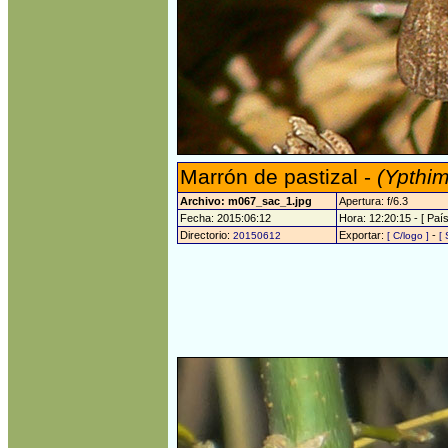
Marrón de pastizal -
(Ypthim
Archivo: m067_sac_1.jpg
Apertura: f/6.3
Fecha: 2015:06:12
Hora: 12:20:15 - [ País
Directorio:
Exportar:
-
20150612
[ C/logo ]
[ 