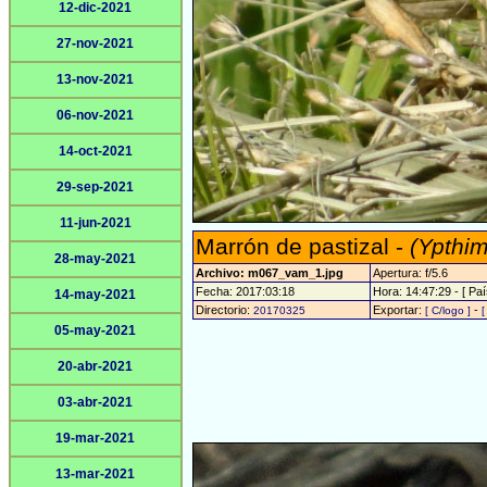
12-dic-2021
27-nov-2021
13-nov-2021
06-nov-2021
14-oct-2021
29-sep-2021
11-jun-2021
Marrón de pastizal -
(Ypthim
28-may-2021
Archivo: m067_vam_1.jpg
Apertura: f/5.6
Fecha: 2017:03:18
Hora: 14:47:29 - [ Paí
14-may-2021
Directorio:
Exportar:
-
20170325
[ C/logo ]
[
05-may-2021
20-abr-2021
03-abr-2021
19-mar-2021
13-mar-2021