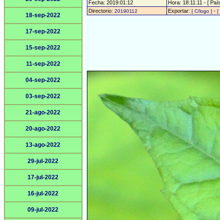
Fecha: 2019:01:12
Hora: 18:11:11 - [ País
Directorio:
Exportar:
-
20190112
[ C/logo ]
[
18-sep-2022
17-sep-2022
15-sep-2022
11-sep-2022
04-sep-2022
03-sep-2022
21-ago-2022
20-ago-2022
13-ago-2022
29-jul-2022
17-jul-2022
16-jul-2022
09-jul-2022