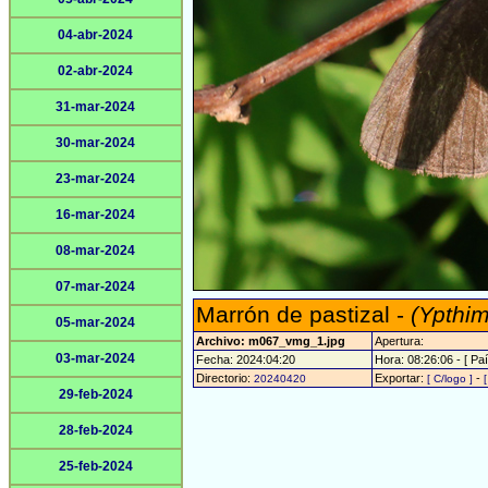
04-abr-2024
02-abr-2024
31-mar-2024
30-mar-2024
23-mar-2024
16-mar-2024
08-mar-2024
07-mar-2024
Marrón de pastizal -
(Ypthim
05-mar-2024
Archivo: m067_vmg_1.jpg
Apertura:
03-mar-2024
Fecha: 2024:04:20
Hora: 08:26:06 - [ Paí
Directorio:
Exportar:
-
20240420
[ C/logo ]
29-feb-2024
28-feb-2024
25-feb-2024