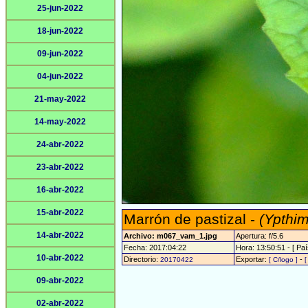
25-jun-2022
18-jun-2022
09-jun-2022
04-jun-2022
21-may-2022
14-may-2022
24-abr-2022
23-abr-2022
16-abr-2022
15-abr-2022
Marrón de pastizal -
(Ypthim
14-abr-2022
Archivo: m067_vam_1.jpg
Apertura: f/5.6
Fecha: 2017:04:22
Hora: 13:50:51 - [ Paí
10-abr-2022
Directorio:
Exportar:
-
20170422
[ C/logo ]
[
09-abr-2022
02-abr-2022