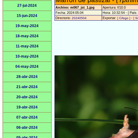
Marrón de pastizal -
(Ypthim
27-jul-2024
Archivo: m067_jst_1.jpg
Apertura: f/10.0
Fecha: 2024:05:04
Hora: 10:32:54 - [ País:
15-jun-2024
Directorio:
Exportar:
-
20240504
[ C/logo ]
[ S
19-may-2024
18-may-2024
11-may-2024
10-may-2024
04-may-2024
28-abr-2024
21-abr-2024
20-abr-2024
19-abr-2024
07-abr-2024
06-abr-2024
05-abr-2024