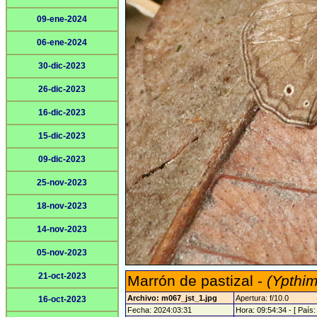
09-ene-2024
06-ene-2024
30-dic-2023
26-dic-2023
16-dic-2023
15-dic-2023
09-dic-2023
25-nov-2023
18-nov-2023
14-nov-2023
05-nov-2023
21-oct-2023
Marrón de pastizal -
(Ypthim
Archivo: m067_jst_1.jpg
Apertura: f/10.0
16-oct-2023
Fecha: 2024:03:31
Hora: 09:54:34 - [ País: