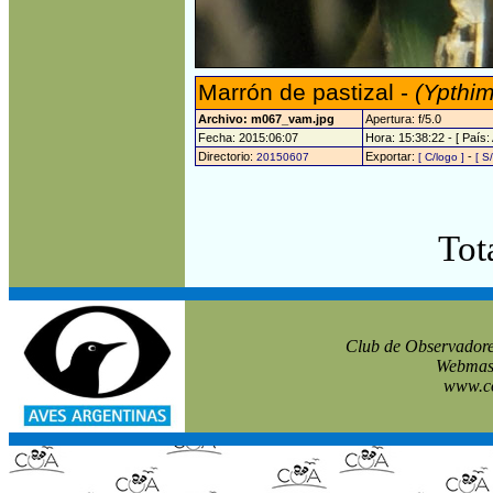
Marrón de pastizal -
(Ypthim
Archivo: m067_vam.jpg
Apertura: f/5.0
Fecha: 2015:06:07
Hora: 15:38:22 - [ País: 
Directorio:
Exportar:
-
20150607
[ C/logo ]
[ S
Tot
Club de Observadore
Webmast
www.co