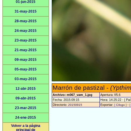
01-jun-2015
31-may-2015
28-may-2015
24-may-2015
23-may-2015
21-may-2015
09-may-2015
05-may-2015
03-may-2015
Marrón de pastizal -
(Ypthim
12-abr-2015
Archivo: m067_vam_1.jpg
Apertura: f/5.6
09-abr-2015
Fecha: 2015:09:15
Hora: 14:25:22 - [ Paí
Directorio:
Exportar:
-
20150915
[ C/logo ]
[
23-mar-2015
24-ene-2015
Volver a la página
principal de