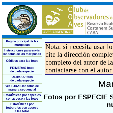
Página principal de las
Nota: si necesita usar l
mariposas
Instrucciones para enviar
cite la dirección compl
las fotos de las mariposas
completo del autor de la 
Códigos para las fotos
PRIMERAS fotos
contactarse con el autor
de cada especie
ULTIMAS fotos
de cada especie
Mar
Ver TODAS las fotos de
manera secuencial
Estadísticas por especies
Fotos por ESPECIE S
con acceso a las fotos
n
Estadísticas por
fotógrafos con acceso
a las fotos