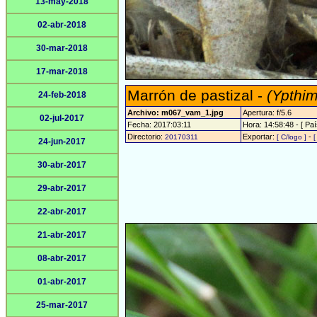
13-may-2018
02-abr-2018
30-mar-2018
17-mar-2018
Marrón de pastizal -
(Ypthim
24-feb-2018
Archivo: m067_vam_1.jpg
Apertura: f/5.6
02-jul-2017
Fecha: 2017:03:11
Hora: 14:58:48 - [ Paí
Directorio:
Exportar:
-
20170311
[ C/logo ]
[
24-jun-2017
30-abr-2017
29-abr-2017
22-abr-2017
21-abr-2017
08-abr-2017
01-abr-2017
25-mar-2017