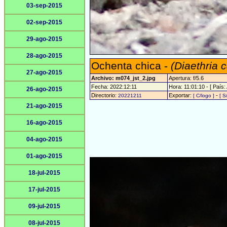
03-sep-2015
02-sep-2015
29-ago-2015
28-ago-2015
Ochenta chica -
(Diaethria 
27-ago-2015
Archivo: m074_jst_2.jpg
Apertura: f/5.6
Fecha: 2022:12:11
Hora: 11:01:10 - [ País:
26-ago-2015
Directorio:
Exportar:
-
20221211
[ C/logo ]
[ S
21-ago-2015
16-ago-2015
04-ago-2015
01-ago-2015
18-jul-2015
17-jul-2015
09-jul-2015
08-jul-2015