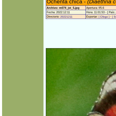
Ochenta chica -
(Diaethria 
Archivo: m074_jst_5.jpg
Apertura: f/5.6
Fecha: 2022:12:11
Hora: 11:01:53 - [ País:
Directorio:
Exportar:
-
20221211
[ C/logo ]
[ S