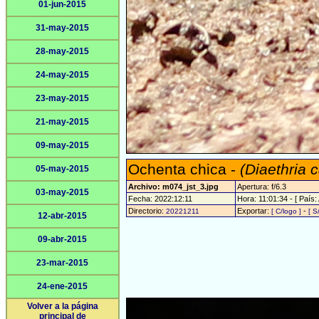
01-jun-2015
31-may-2015
28-may-2015
24-may-2015
23-may-2015
21-may-2015
09-may-2015
Ochenta chica -
(Diaethria 
05-may-2015
Archivo: m074_jst_3.jpg
Apertura: f/6.3
03-may-2015
Fecha: 2022:12:11
Hora: 11:01:34 - [ País:
Directorio:
Exportar:
-
20221211
[ C/logo ]
[ S
12-abr-2015
09-abr-2015
23-mar-2015
24-ene-2015
Volver a la página
principal de