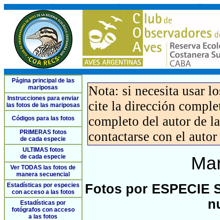
Página principal de las
Nota: si necesita usar l
mariposas
Instrucciones para enviar
cite la dirección compl
las fotos de las mariposas
completo del autor de la 
Códigos para las fotos
PRIMERAS fotos
contactarse con el autor
de cada especie
ULTIMAS fotos
de cada especie
Mar
Ver TODAS las fotos de
manera secuencial
Estadísticas por especies
Fotos por ESPECIE S
con acceso a las fotos
n
Estadísticas por
fotógrafos con acceso
a las fotos