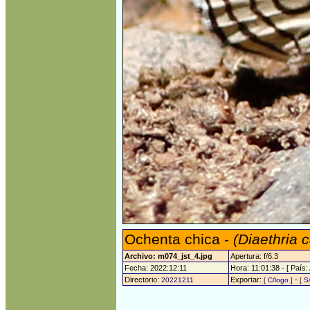
Ochenta chica -
(Diaethria 
Archivo: m074_jst_4.jpg
Apertura: f/6.3
Fecha: 2022:12:11
Hora: 11:01:38 - [ País:
Directorio:
Exportar:
-
20221211
[ C/logo ]
[ S