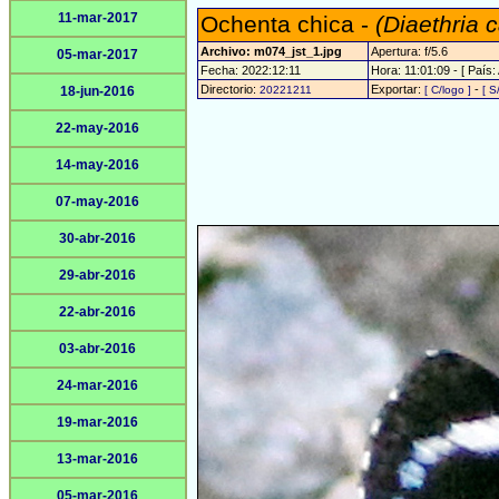
11-mar-2017
Ochenta chica -
(Diaethria 
Archivo: m074_jst_1.jpg
Apertura: f/5.6
05-mar-2017
Fecha: 2022:12:11
Hora: 11:01:09 - [ País:
Directorio:
Exportar:
-
18-jun-2016
20221211
[ C/logo ]
[ S
22-may-2016
14-may-2016
07-may-2016
30-abr-2016
29-abr-2016
22-abr-2016
03-abr-2016
24-mar-2016
19-mar-2016
13-mar-2016
05-mar-2016