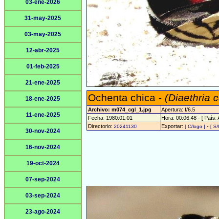
03-ene-2026
31-may-2025
03-may-2025
12-abr-2025
01-feb-2025
21-ene-2025
Ochenta chica -
(Diaethria 
18-ene-2025
Archivo: m074_cgl_1.jpg
Apertura: f/6.5
11-ene-2025
Fecha: 1980:01:01
Hora: 00:06:48 - [ País: 
Directorio:
Exportar:
-
20241130
[ C/logo ]
[ S/
30-nov-2024
16-nov-2024
19-oct-2024
07-sep-2024
03-sep-2024
23-ago-2024