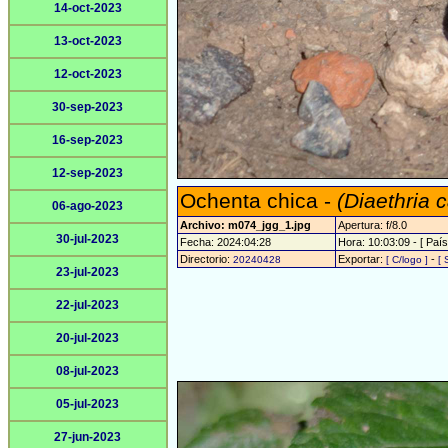
14-oct-2023
13-oct-2023
12-oct-2023
30-sep-2023
16-sep-2023
12-sep-2023
Ochenta chica -
(Diaethria 
06-ago-2023
Archivo: m074_jgg_1.jpg
Apertura: f/8.0
30-jul-2023
Fecha: 2024:04:28
Hora: 10:03:09 - [ País
Directorio:
Exportar:
-
20240428
[ C/logo ]
[ 
23-jul-2023
22-jul-2023
20-jul-2023
08-jul-2023
05-jul-2023
27-jun-2023