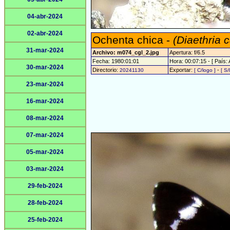
04-abr-2024
02-abr-2024
Ochenta chica -
(Diaethria 
31-mar-2024
Archivo: m074_cgl_2.jpg
Apertura: f/6.5
Fecha: 1980:01:01
Hora: 00:07:15 - [ País: 
30-mar-2024
Directorio:
Exportar:
-
20241130
[ C/logo ]
[ S/
23-mar-2024
16-mar-2024
08-mar-2024
07-mar-2024
05-mar-2024
03-mar-2024
29-feb-2024
28-feb-2024
25-feb-2024