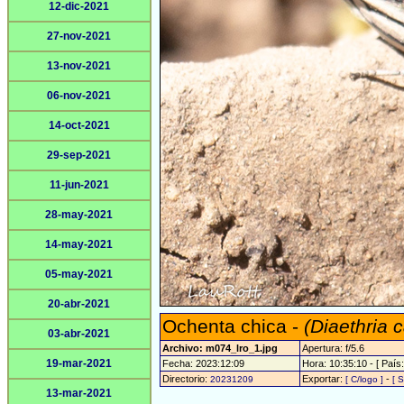
12-dic-2021
27-nov-2021
13-nov-2021
06-nov-2021
14-oct-2021
29-sep-2021
11-jun-2021
28-may-2021
14-may-2021
05-may-2021
20-abr-2021
Ochenta chica -
(Diaethria 
03-abr-2021
Archivo: m074_lro_1.jpg
Apertura: f/5.6
19-mar-2021
Fecha: 2023:12:09
Hora: 10:35:10 - [ País:
Directorio:
Exportar:
-
20231209
[ C/logo ]
[ S
13-mar-2021