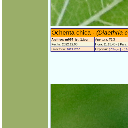
Ochenta chica -
(Diaethria 
Archivo: m074_jst_1.jpg
Apertura: f/6.3
Fecha: 2022:12:06
Hora: 11:15:45 - [ País:
Directorio:
Exportar:
-
20221206
[ C/logo ]
[ S