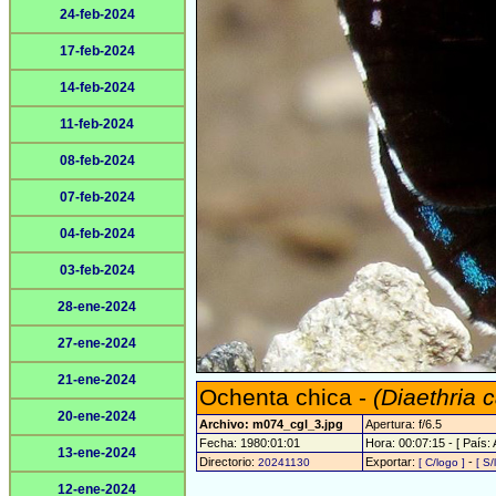
24-feb-2024
17-feb-2024
14-feb-2024
11-feb-2024
08-feb-2024
07-feb-2024
04-feb-2024
03-feb-2024
28-ene-2024
27-ene-2024
21-ene-2024
Ochenta chica -
(Diaethria 
20-ene-2024
Archivo: m074_cgl_3.jpg
Apertura: f/6.5
Fecha: 1980:01:01
Hora: 00:07:15 - [ País: 
13-ene-2024
Directorio:
Exportar:
-
20241130
[ C/logo ]
[ S/
12-ene-2024