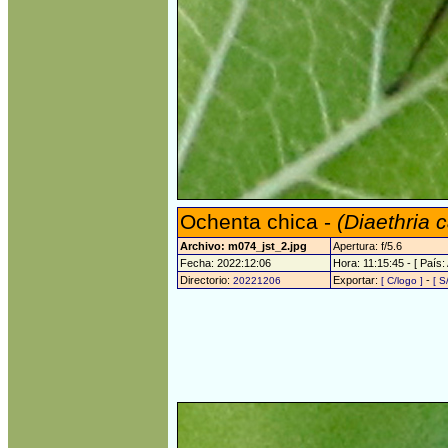
Ochenta chica -
(Diaethria 
Archivo: m074_jst_2.jpg
Apertura: f/5.6
Fecha: 2022:12:06
Hora: 11:15:45 - [ País:
Directorio:
Exportar:
-
20221206
[ C/logo ]
[ S