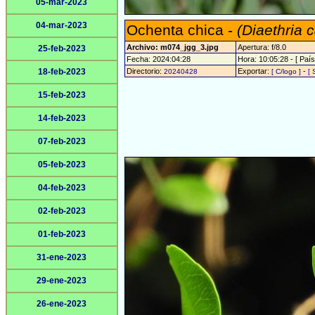
05-mar-2023
04-mar-2023
Ochenta chica -
(Diaethria 
Archivo: m074_jgg_3.jpg
Apertura: f/8.0
25-feb-2023
Fecha: 2024:04:28
Hora: 10:05:28 - [ País
18-feb-2023
Directorio:
Exportar:
-
20240428
[ C/logo ]
[ 
15-feb-2023
14-feb-2023
07-feb-2023
05-feb-2023
04-feb-2023
02-feb-2023
01-feb-2023
31-ene-2023
29-ene-2023
26-ene-2023