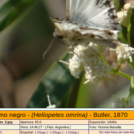
omo negro -
(Heliopetes omrina)
- Butler, 1870
am_2.jpg
Apertura: f/5.6
Exposición: 1/640s
Hora: 14:46:27 - [ País: Argentina ]
Foto: Victoria Mansilla
Exportar:
-
-
Ver más fotos de este A
05
[ C/logo ]
[ S/logo ]
[ C/diag ]