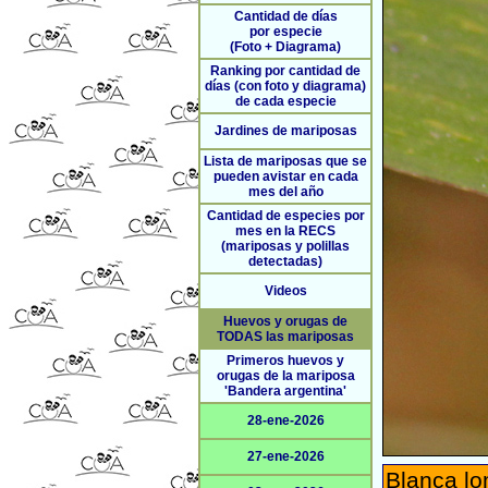
Cantidad de días
por especie
(Foto + Diagrama)
Ranking por cantidad de
días (con foto y diagrama)
de cada especie
Jardines de mariposas
Lista de mariposas que se
pueden avistar en cada
mes del año
Cantidad de especies por
mes en la RECS
(mariposas y polillas
detectadas)
Videos
Huevos y orugas de
TODAS las mariposas
Primeros huevos y
orugas de la mariposa
'Bandera argentina'
28-ene-2026
27-ene-2026
Blanca l