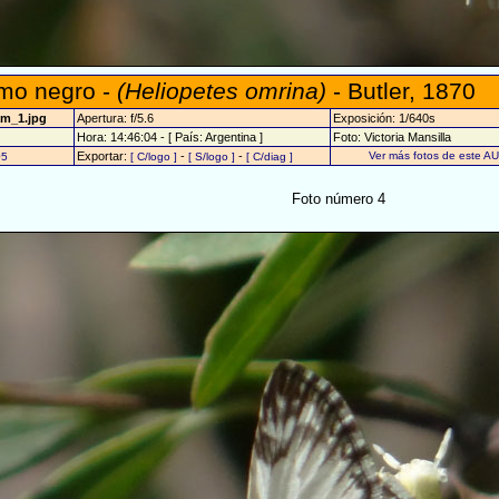
omo negro -
(Heliopetes omrina)
- Butler, 1870
am_1.jpg
Apertura: f/5.6
Exposición: 1/640s
Hora: 14:46:04 - [ País: Argentina ]
Foto: Victoria Mansilla
Exportar:
-
-
Ver más fotos de este A
05
[ C/logo ]
[ S/logo ]
[ C/diag ]
Foto número 4