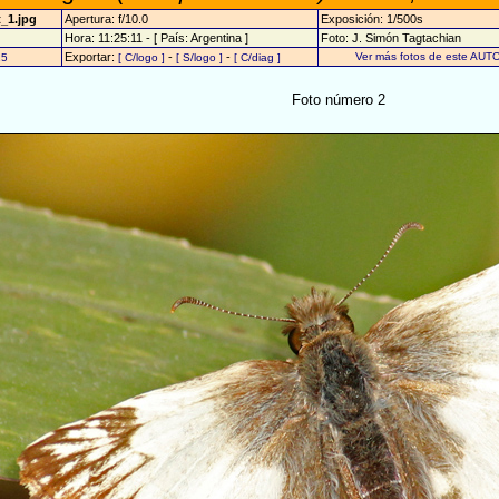
_1.jpg
Apertura: f/10.0
Exposición: 1/500s
Hora: 11:25:11 - [ País: Argentina ]
Foto: J. Simón Tagtachian
Exportar:
-
-
Ver más fotos de este AUTO
15
[ C/logo ]
[ S/logo ]
[ C/diag ]
Foto número 2