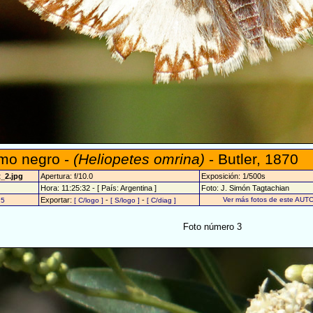
omo negro -
(Heliopetes omrina)
- Butler, 1870
_2.jpg
Apertura: f/10.0
Exposición: 1/500s
Hora: 11:25:32 - [ País: Argentina ]
Foto: J. Simón Tagtachian
Exportar:
-
-
Ver más fotos de este AUTO
15
[ C/logo ]
[ S/logo ]
[ C/diag ]
Foto número 3