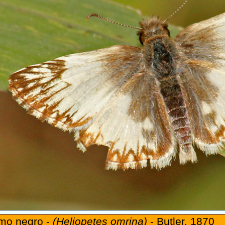
omo negro -
(Heliopetes omrina)
- Butler, 1870