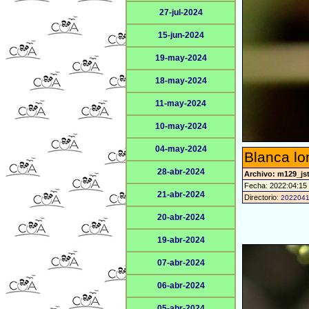
27-jul-2024
15-jun-2024
19-may-2024
18-may-2024
11-may-2024
10-may-2024
04-may-2024
Blanca l
28-abr-2024
Archivo: m129_jst
Fecha: 2022:04:15
21-abr-2024
Directorio:
202204
20-abr-2024
19-abr-2024
07-abr-2024
06-abr-2024
05-abr-2024