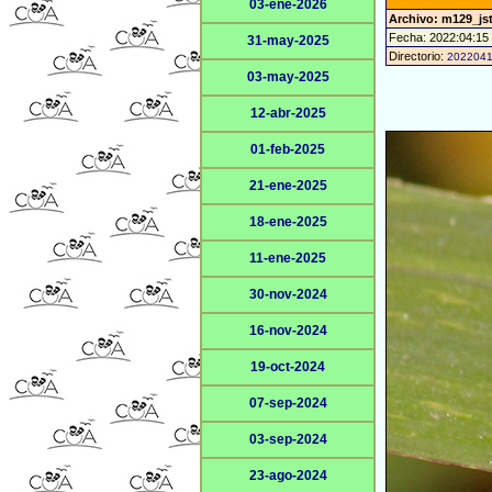
03-ene-2026
Archivo: m129_jst
Fecha: 2022:04:15
31-may-2025
Directorio:
202204
03-may-2025
12-abr-2025
01-feb-2025
21-ene-2025
18-ene-2025
11-ene-2025
30-nov-2024
16-nov-2024
19-oct-2024
07-sep-2024
03-sep-2024
23-ago-2024