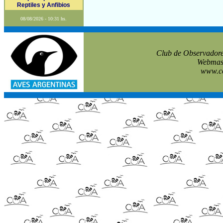
Reptiles y Anfibios
08/08/2026 - 10:31 hs.
Club de Observadore
Webmast
www.co