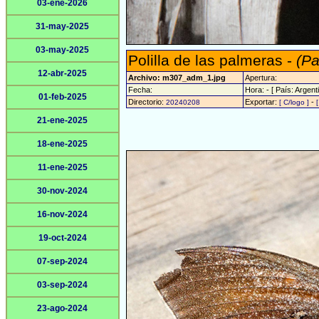
03-ene-2026
31-may-2025
03-may-2025
Polilla de las palmeras -
(Pa
12-abr-2025
Archivo: m307_adm_1.jpg
Apertura:
Fecha:
Hora: - [ País: Argenti
01-feb-2025
Directorio:
Exportar:
-
20240208
[ C/logo ]
21-ene-2025
18-ene-2025
11-ene-2025
30-nov-2024
16-nov-2024
19-oct-2024
07-sep-2024
03-sep-2024
23-ago-2024