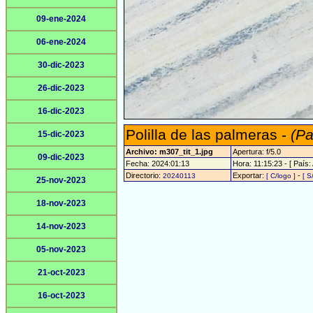
09-ene-2024
06-ene-2024
30-dic-2023
26-dic-2023
16-dic-2023
Polilla de las palmeras -
(Pa
15-dic-2023
Archivo: m307_tit_1.jpg
Apertura: f/5.0
09-dic-2023
Fecha: 2024:01:13
Hora: 11:15:23 - [ País:
Directorio:
Exportar:
-
20240113
[ C/logo ]
[ S
25-nov-2023
18-nov-2023
14-nov-2023
05-nov-2023
21-oct-2023
16-oct-2023